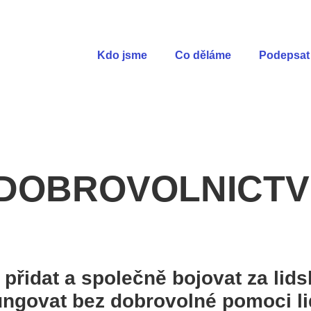
Kdo jsme
Co děláme
Podepsat 
DOBROVOLNICTV
přidat a společně bojovat za lid
ngovat bez dobrovolné pomoci lidí