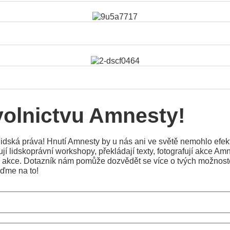
volnictvu Amnesty!
idská práva! Hnutí Amnesty by u nás ani ve světě nemohlo efekti
jí lidskoprávní workshopy, překládají texty, fotografují akce Amn
vní akce. Dotazník nám pomůže dozvědět se více o tvých možnos
jďme na to!