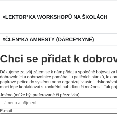
LEKTOR*KA WORKSHOPŮ NA ŠKOLÁCH
ČLEN*KA AMNESTY (DÁRCE*KYNĚ)
Chci se přidat k dobro
Děkujeme za tvůj zájem se k nám přidat a společně bojovat za l
dobrovolníci a dobrovolnice pomáhají u petičních stánků, lektoru
papírové petice do systému nebo organizují vlastní lidskoprá
moci lépe kontaktovat s konkrétní nabídkou či možností. Tak po
Jméno (může být preferované či přezdívka)
E-mail