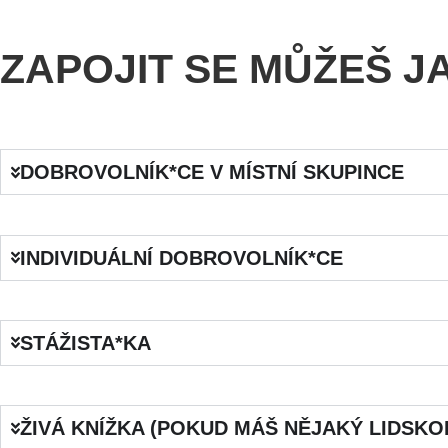
ZAPOJIT SE MŮŽEŠ 
DOBROVOLNÍK*CE V MÍSTNÍ SKUPINCE
INDIVIDUÁLNÍ DOBROVOLNÍK*CE
STÁŽISTA*KA
ŽIVÁ KNÍŽKA (POKUD MÁŠ NĚJAKÝ LIDSKO