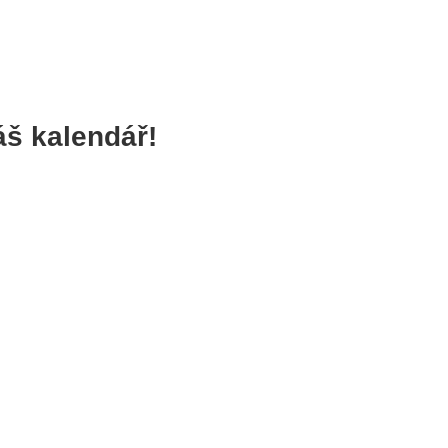
áš kalendář!