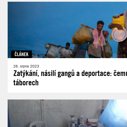
ČLÁNEK
26. srpna 2023
Zatýkání, násilí gangů a deportace: čem
táborech