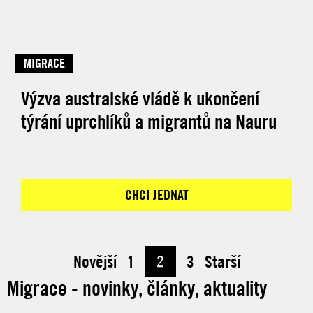
MIGRACE
Výzva australské vládě k ukončení
týrání uprchlíků a migrantů na Nauru
CHCI JEDNAT
Novější
1
2
3
Starší
Migrace - novinky, články, aktuality