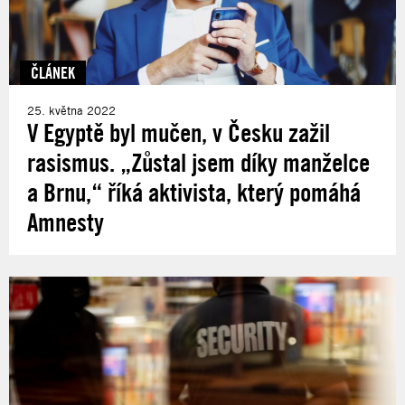
ČLÁNEK
25. května 2022
V Egyptě byl mučen, v Česku zažil
rasismus. „Zůstal jsem díky manželce
a Brnu,“ říká aktivista, který pomáhá
Amnesty