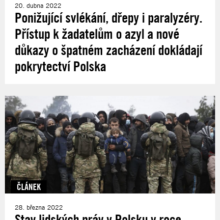
20. dubna 2022
Ponižující svlékání, dřepy i paralyzéry.
Přístup k žadatelům o azyl a nové
důkazy o špatném zacházení dokládají
pokrytectví Polska
ČLÁNEK
28. března 2022
Stav lidských práv v Polsku v roce