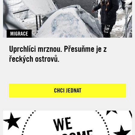
MIGRACE
Uprchlíci mrznou. Přesuňme je z
řeckých ostrovů.
CHCI JEDNAT