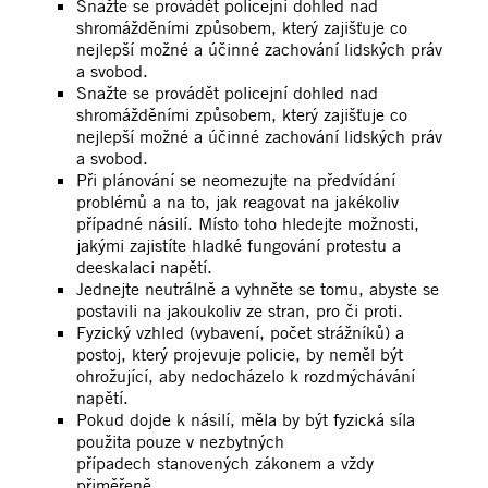
Snažte se provádět policejní dohled nad
shromážděními způsobem, který zajišťuje co
nejlepší možné a účinné zachování lidských práv
a svobod.
Snažte se provádět policejní dohled nad
shromážděními způsobem, který zajišťuje co
nejlepší možné a účinné zachování lidských práv
a svobod.
Při plánování se neomezujte na předvídání
problémů a na to, jak reagovat na jakékoliv
případné násilí. Místo toho hledejte možnosti,
jakými zajistíte hladké fungování protestu a
deeskalaci napětí.
Jednejte neutrálně a vyhněte se tomu, abyste se
postavili na jakoukoliv ze stran, pro či proti.
Fyzický vzhled (vybavení, počet strážníků) a
postoj, který projevuje policie, by neměl být
ohrožující, aby nedocházelo k rozdmýchávání
napětí.
Pokud dojde k násilí, měla by být fyzická síla
použita pouze v nezbytných
případech stanovených zákonem a vždy
přiměřeně.