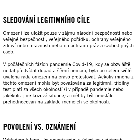
SLEDOVÁNÍ LEGITIMNÍHO CÍLE
Omezení lze uložit pouze v zájmu národní bezpečnosti nebo
veřejné bezpečnosti, veřejného pořádku, ochrany veřejného
zdraví nebo mravnosti nebo na ochranu práv a svobod jiných
osob.
V počátečních fázích pandemie Covid-19, kdy se obzvláště
nedal předvídat dopad a šíření nemoci, byla po celém světě
uvalena řada omezení na právo protestovat. Ačkoliv mnohá z
těchto omezení mohla být považována za legitimní, třídílný
test platí za všech okolností (i v případě pandemie nebo
jakékoliv jiné krizové situace) a měl by být neustále
přehodnocován na základě měnících se okolností.
POVOLENÍ VS. OZNÁMENÍ
Vzhledem k tomu, že organizování a účast na veřejných