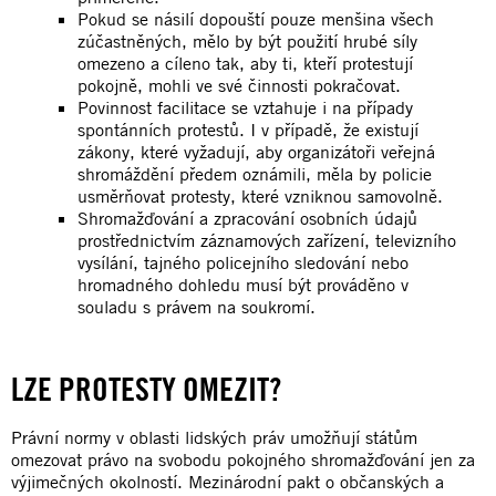
Pokud se násilí dopouští pouze menšina všech
zúčastněných, mělo by být použití hrubé síly
omezeno a cíleno tak, aby ti, kteří protestují
pokojně, mohli ve své činnosti pokračovat.
Povinnost facilitace se vztahuje i na případy
spontánních protestů. I v případě, že existují
zákony, které vyžadují, aby organizátoři veřejná
shromáždění předem oznámili, měla by policie
usměrňovat protesty, které vzniknou samovolně.
Shromažďování a zpracování osobních údajů
prostřednictvím záznamových zařízení, televizního
vysílání, tajného policejního sledování nebo
hromadného dohledu musí být prováděno v
souladu s právem na soukromí.
LZE PROTESTY OMEZIT?
Právní normy v oblasti lidských práv umožňují státům
omezovat právo na svobodu pokojného shromažďování jen za
výjimečných okolností. Mezinárodní pakt o občanských a