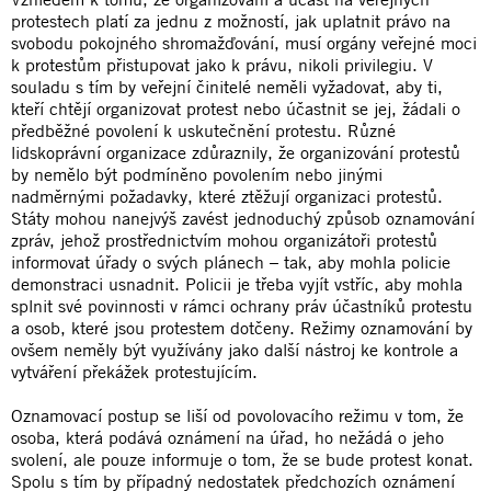
protestech platí za jednu z možností, jak uplatnit právo na
svobodu pokojného shromažďování, musí orgány veřejné moci
k protestům přistupovat jako k právu, nikoli privilegiu. V
souladu s tím by veřejní činitelé neměli vyžadovat, aby ti,
kteří chtějí organizovat protest nebo účastnit se jej, žádali o
předběžné povolení k uskutečnění protestu. Různé
lidskoprávní organizace zdůraznily, že organizování protestů
by nemělo být podmíněno povolením nebo jinými
nadměrnými požadavky, které ztěžují organizaci protestů.
Státy mohou nanejvýš zavést jednoduchý způsob oznamování
zpráv, jehož prostřednictvím mohou organizátoři protestů
informovat úřady o svých plánech – tak, aby mohla policie
demonstraci usnadnit. Policii je třeba vyjít vstříc, aby mohla
splnit své povinnosti v rámci ochrany práv účastníků protestu
a osob, které jsou protestem dotčeny. Režimy oznamování by
ovšem neměly být využívány jako další nástroj ke kontrole a
vytváření překážek protestujícím.
Oznamovací postup se liší od povolovacího režimu v tom, že
osoba, která podává oznámení na úřad, ho nežádá o jeho
svolení, ale pouze informuje o tom, že se bude protest konat.
Spolu s tím by případný nedostatek předchozích oznámení