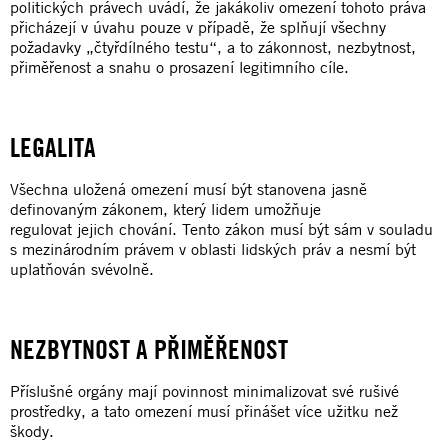
politických právech uvádí, že jakákoliv omezení tohoto práva
přicházejí v úvahu pouze v případě, že splňují všechny
požadavky „čtyřdílného testu“, a to zákonnost, nezbytnost,
přiměřenost a snahu o prosazení legitimního cíle.
LEGALITA
Všechna uložená omezení musí být stanovena jasně
definovaným zákonem, který lidem umožňuje
regulovat jejich chování. Tento zákon musí být sám v souladu
s mezinárodním právem v oblasti lidských práv a nesmí být
uplatňován svévolně.
NEZBYTNOST A PŘIMĚŘENOST
Příslušné orgány mají povinnost minimalizovat své rušivé
prostředky, a tato omezení musí přinášet více užitku než
škody.