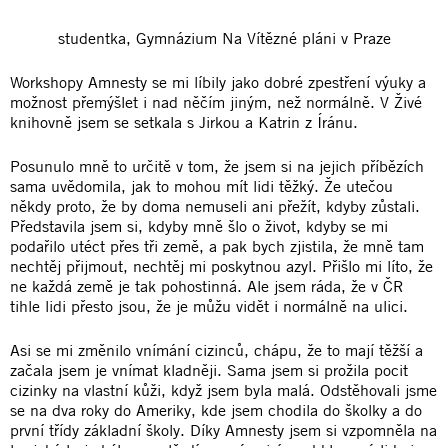
studentka, Gymnázium Na Vítězné pláni v Praze
Workshopy Amnesty se mi líbily jako dobré zpestření výuky a
možnost přemýšlet i nad něčím jiným, než normálně. V Živé
knihovně jsem se setkala s Jirkou a Katrin z Íránu.
Posunulo mně to určitě v tom, že jsem si na jejich příbězích
sama uvědomila, jak to mohou mít lidi těžký. Že utečou
někdy proto, že by doma nemuseli ani přežít, kdyby zůstali.
Představila jsem si, kdyby mně šlo o život, kdyby se mi
podařilo utéct přes tři země, a pak bych zjistila, že mně tam
nechtěj přijmout, nechtěj mi poskytnou azyl. Přišlo mi líto, že
ne každá země je tak pohostinná. Ale jsem ráda, že v ČR
tihle lidi přesto jsou, že je můžu vidět i normálně na ulici.
Asi se mi změnilo vnímání cizinců, chápu, že to mají těžší a
začala jsem je vnímat kladněji. Sama jsem si prožila pocit
cizinky na vlastní kůži, když jsem byla malá. Odstěhovali jsme
se na dva roky do Ameriky, kde jsem chodila do školky a do
první třídy základní školy. Díky Amnesty jsem si vzpomněla na