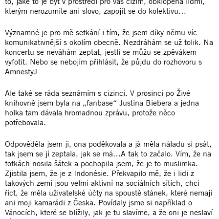
to, jaké to je být v prostředí pro vás cizím, obklopená lidmi,
kterým nerozumíte ani slovo, zapojit se do kolektivu…
Významné je pro mě setkání i tím, že jsem díky němu víc
komunikativnější s okolím obecně. Nezdráhám se už tolik. Na
koncertu se neváhám zeptat, jestli se můžu se zpěvákem
vyfotit. Nebo se nebojím přihlásit, že půjdu do rozhovoru s
AmnestyJ
Ale také se ráda seznámím s cizinci. V prosinci po Živé
knihovně jsem byla na „fanbase“ Justina Biebera a jedna
holka tam dávala hromadnou zprávu, protože něco
potřebovala.
Odpověděla jsem jí, ona poděkovala a já měla náladu si psát,
tak jsem se jí zeptala, jak se má…A tak to začalo. Vím, že na
fotkách nosila šátek a pochopila jsem, že je to muslimka.
Zjistila jsem, že je z Indonésie. Překvapilo mě, že i lidi z
takových zemí jsou velmi aktivní na sociálních sítích, chci
říct, že měla uživatelské účty na spoustě stánek, které nemají
ani moji kamarádi z Česka. Povídaly jsme si například o
Vánocích, které se blížily, jak je tu slavíme, a že oni je neslaví