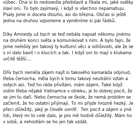
vůbec. Ona si to nedovedla představit a říkala mi, jaké svátky
slaví oni. To bylo zajímavý, i když si všechno nepamatuju.
Psaly jsme si docela dlouho, asi do března. Občas si ještě
jedna na druhou vzpomene a vyměníme si pár řádků.
Díky Amnesty už bych se teď nebála napsat někomu jinému
na druhém konci světa a komunikovat s ním. A bylo fajn, že
jsme neřešily jen takový ty kulturní věci a odlišnosti, ale že se
s ní dalo bavit i o klucích a tak. I když oni to mají s klukama
určitě těžší…
Dřív bych neměla zájem najít si takového kamaráda odjinud,
třeba černocha, měla bych k tomu takový neutrální vztah a
ostych asi. Teď ho ráda přivítám, mám zájem. Také když
vidím třeba nějaké Vietnamce v obleku, je to dobrej pocit, že
se jim tu daří. Nebo černocha ve škole, že nemá problém se
začlenit, že ho ostatní přijímají. To mi přijde hrozně hezký. Je
přeci důležitý, jaký je člověk uvnitř. Ten pocit a zájem o jiné
lidi, který mi to celé dalo, je pro mě hodně důležitý. Mám ho
v sobě, a nehodlám se ho jen tak vzdát.