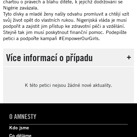
chartou o právech a blahu dítěte, k jejichž dodržování se
Nigérie zavázala.
Tyto dívky a mladé ženy našly odvahu promluvit a chtějí vzít
svůj život opět do vlastních rukou. Nigerijská vláda je musí
podpořit a zajistit jim přístup ke zdravotní péči a vzdělání.
Stejně tak jim musí poskytnout finanční pomoc. Podepište
petici a podpořte kampaň #EmpowerOurGirls.
Více informací o případu
K této petici nejsou žádné nové aktuality.
O AMNESTY
Kdo jsme
Co děláme