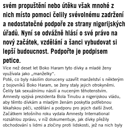
svém propuštění nebo útěku však mnohé z
nich místo pomoci čelily svévolnému zadržení
a nedostatečné podpoře ze strany nigerijských
úřadů. Nyní se odvážně hlásí o své právo na
nový začátek, vzdělání a šanci vybudovat si
lepší budoucnost. Podpořte je podpisem
petice.
Více než deset let Boko Haram tyto dívky a mladé ženy
využívala jako „manželky“.
Poté, co byly násilím donuceny uzavřít manželství s některým
z bojovníků Boko Haram, se ženy staly jejich otrokyněmi.
Čelily tak sexuálnímu násilí a nuceným těhotenstvím.
Amnesty vyzývá prezidenta Bola Tinubu a nigerijskou vládu,
aby těmto dívkám a mladým ženám poskytla potřebnou
lékařskou péči, vzdělání a podporu pro jejich další život.
Začátkem letošního roku vydala Amnesty International
rozsáhlou zprávu, v níž dokumentuje, jak dívky přežily
obchodování s lidmi a zločiny proti lidskosti, jež na nich byly