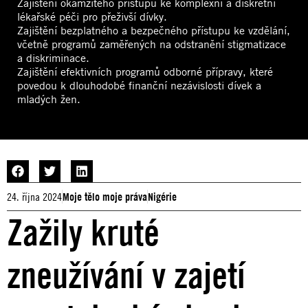
Zajištění okamžitého přístupu ke komplexní a diskrétní
lékařské péči pro přeživší dívky.
Zajištění bezplatného a bezpečného přístupu ke vzdělání,
včetně programů zaměřených na odstranění stigmatizace
a diskriminace.
Zajištění efektivních programů odborné přípravy, které
povedou k dlouhodobé finanční nezávislosti dívek a
mladých žen.
24. října 2024
Moje tělo moje práva
Nigérie
Zažily kruté
zneužívání v zajetí