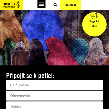
DAROVAT
Urgentní
akce
Připojit se k petici: