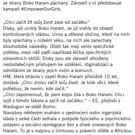
ze strany Boko Haram páchány. Zároveň v ní představuje
kampaň #EmpowerOurGirls.
„Chci začít žít svůj život zase od začátku“
Dívky, jež unikly Boko Haram, se již vrátily do oblastí
kontrolovaných vládou. Únos a otřesné zločiny, které na nich
byly spáchány v nízkém věku, na nich ale zanechaly
dlouhodobé následky. Oběti tak mají velmi specifické
potřeby, mezi něž patří například léčba specifických
zdravotních obtíží. Dívky jsou ale zároveň ohroženy
nedostatečným přístupem ke vzdělání, stigmatizací a
odmítáním ze strany jejich rodin a komunit.
HM, která strávila v zajetí Boko Haram přibližně 10 let,
dodává: „Chci znovu začít svůj život. Je tolik věcí, které
potřebuji, že nevím, kde začít.“
„Chci zapomenout, že jsem kdysi žila s Boko Haram. Chci
vyjít z tohoto tábora a začít od začátku.“ – EE, přeživší z
Maiduguri ve státě Borno.
Navzdory některým snahám o sjednocení rodin nigerijská
vláda z velké části selhala v podpoře fyzického a psychického
zotavení a sociální reintegrace žen a dívek unesených Boko
Haram. To je v rozporu s Úmluvou o právech dítěte a Africkou