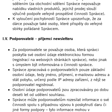
sdělením (za obchodní sdělení Správce nepovažuje
nabídku vlastních produktů, jejichž prodej slouží
výlučně podpoře veřejně prospěšné činnosti Správce).
K vyloučení pochybností Správce upozorňuje, že za
dárce považuje také osoby, které přispěly do veřejné
sbírky pořádané Správcem.
I.V. Podporovatelé – příjemci newsletteru
Za podporovatele se považuje osoba, která správci
poskytla své osobní údaje elektronickou formou
(registrací na webových stránkách správce), nebo jinak
s úmyslem být informována o činnosti správce.
Správce zpracovává o podporovatelích pouze základní
osobní údaje, tedy jméno, příjmení, e-mailovou adresu a
stát pobytu, určený podle IP adresy zařízení, z nějž se
podporovatel registroval.
Osobní údaje podporovatelů jsou zpracovávány po dobu
deseti let od udělení souhlasu.
Správce může podporovatelům rozesílat informace o své
činnosti spolu s případnou výzvou k poskytnutí daru či
jiné formy podpory – tyto informace mohou v