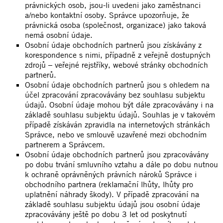
právnických osob, jsou-li uvedeni jako zaměstnanci
a/nebo kontaktní osoby. Správce upozorňuje, že
právnická osoba (společnost, organizace) jako taková
nemá osobní údaje.
Osobní údaje obchodních partnerů jsou získávány z
korespondence s nimi, případně z veřejně dostupných
zdrojů – veřejné rejstříky, webové stránky obchodních
partnerů.
Osobní údaje obchodních partnerů jsou s ohledem na
účel zpracování zpracovávány bez souhlasu subjektu
údajů. Osobní údaje mohou být dále zpracovávány i na
základě souhlasu subjektu údajů. Souhlas je v takovém
případě získáván zpravidla na internetových stránkách
Správce, nebo ve smlouvě uzavřené mezi obchodním
partnerem a Správcem.
Osobní údaje obchodních partnerů jsou zpracovávány
po dobu trvání smluvního vztahu a dále po dobu nutnou
k ochraně oprávněných právních nároků Správce i
obchodního partnera (reklamační lhůty, lhůty pro
uplatnění náhrady škody). V případě zpracování na
základě souhlasu subjektu údajů jsou osobní údaje
zpracovávány ještě po dobu 3 let od poskytnutí