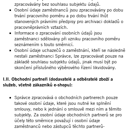
zpracovávány bez souhlasu subjektu údajů.
Osobní údaje zaměstnanců jsou zpracovávány po dobu
trvání pracovního poměru a po dobu trvání lhůt
stanovených právními předpisy pro archivaci dokladů o
pracovněprávních vztazích.
Informace o zpracování osobních údajů jsou
zaměstnanci sdělovány při vzniku pracovního poměru
seznámením s touto směrnicí.
Osobní údaje uchazečů o zaměstnání, kteří se následně
nestali zaměstnanci Správce, lze zpracovávat pouze na
základě souhlasu subjektu údajů, jinak musí být po
skončení příslušného výběrového řízení likvidovány.
I.II. Obchodní partneři (dodavatelé a odběratelé zboží a
služeb, včetně zákazníků e-shopu):
Správce zpracovává o obchodních partnerech pouze
takové osobní údaje, které jsou nutné ke splnění
smlouvy, nebo k jednání o smlouvě mezi ním a těmito
subjekty. Za osobní údaje obchodních partnerů se pro
účely této směrnice považují i osobní údaje
zaměstnanců nebo zástupců těchto partnerů-