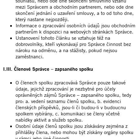
souhlasu, nebo ode dne skončení smluvního vztahu
mezi Správcem a obchodním partnerem, nebo ode dne
skončení jednání o uzavření smlouvy, a to od toho dne,
který nastane nejpozději.
Informace o zpracování osobních údajů jsou obchodním
partnerům k dispozici na webových stránkách Správce.
Ustanovení tohoto článku se vztahuje též na
dobrovolníky, kteří vykonávají pro Správce činnost bez
nároku na odměnu, a na stážisty, pokud nejsou
zaměstnanci.
I.III. Členové Správce – zapsaného spolku
O členech spolku zpracovává Správce pouze takové
údaje, jejichž zpracování je nezbytné pro účely
oprávněných zájmů Správce – zapsaného spolku, tedy
pro: a. vedení seznamu členů spolku, b. evidenci
členských příspěvků, jsou-li či budou-li v budoucnu
spolkem vybírány, c. komunikaci se členy včetně
nabídky aktivit a služeb spolku.
Osobní údaje členů spolku jsou získávány zejména z
přihlášky člena, nebo mohou být získány orgány spolku
v rámci jeho jiné činnosti.