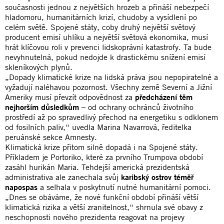
současnosti jednou z největších hrozeb a přináší nebezpečí
hladomoru, humanitárních krizí, chudoby a vysídlení po
celém světě. Spojené státy, coby druhý největší světový
producent emisí uhlíku a největší světová ekonomika, musí
hrát klíčovou roli v prevenci lidskoprávní katastrofy. Ta bude
nevyhnutelná, pokud nedojde k drastickému snížení emisí
skleníkových plynů.
„Dopady klimatické krize na lidská práva jsou nepopiratelné a
vyžadují naléhavou pozornost. Všechny země Severní a Jižní
Ameriky musí převzít odpovědnost za
předcházení těm
nejhorším důsledkům
– od ochrany ochránců životního
prostředí až po spravedlivý přechod na energetiku s odklonem
od fosilních paliv,“ uvedla Marina Navarrová, ředitelka
peruánské sekce Amnesty.
Klimatická krize přitom silně dopadá i na Spojené státy.
Příkladem je Portoriko, které za prvního Trumpova období
zasáhl hurikán Maria. Tehdejší americká prezidentská
administrativa ale zanechala svůj
karibský ostrov téměř
napospas
a selhala v poskytnutí nutné humanitární pomoci.
„Dnes se obáváme, že nové funkční období přináší větší
klimatická rizika a větší zranitelnost,“ shrnula své obavy z
neschopnosti nového prezidenta reagovat na projevy