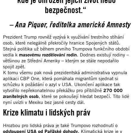
bezpečnost.“
– Ana Piquer, ředitelka americké Amnesty
Prezident Trump rovněž vyzývá k využívání trestního stíhání
osob, které nelegálně překročily hranice Spojených států.
Stejná politika už během prvního Trumpova funkčního období
vedla k
masovému rozdělování rodin
. Dodnes existují rodiny –
většinou ze Střední Ameriky – kterým se stále nepodařilo
spojit zpět.
K tomu všemu pak nová prezidentská administrativa vypnula
aplikaci CBP One, která pomáhala migrantům sjednat si
schůzku k požádání o azyl v USA. Ukončení aplikace tak
vytvořilo nepřekonatelnou překážku pro přibližně
270 000
zranitelných osob
, které se pokoušejí hledat bezpečí. Tito lidé
nyní uvízli v Mexiku bez jasné cesty dál.
Krize klimatu i lidských práv
Hrozbou pro lidská práva je také Trumpovo rozhodnutí o
odstoupení USA od Pařížské dohody.
Klimatická krize je v