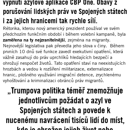
vypnutí azylové aplikace CBP One. Obavy z
porušování lidských práv ve Spojených státech
i za jejich hranicemi tak rychle sílí.
Rétorika, kterou nový americký prezident používal ve svém
předchozím funkčním období i během volební kampaně, byla
zaměřena na ty nejzranitelnější
, zejména na migranty.
Nejnovější legislativa pak převedla jeho slova v činy. Během
prvních 10 dnů své funkce zavedl exekutivní opatření, která
vážně zasahují do práv uprchlíků hledajících bezpečí a
ohrožují nespočet životů. Tato opatření staví na neexistujících
hrozbách a vedou k rozšíření militarizace, externalizace
hranic, plošného využívání imigrační detence, zrychlenému
vyhošťování a kriminalizaci obránců práv migrantů.
„Trumpova politika téměř znemožňuje
jednotlivcům požádat o azyl ve
Spojených státech a povede k
nucenému navrácení tisíců lidí do míst,
kde je ohrožen jejich život nebo