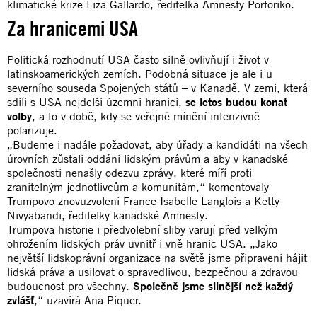
klimatické krize Liza Gallardo, ředitelka Amnesty Portoriko.
Za hranicemi USA
Politická rozhodnutí USA často silně ovlivňují i život v
latinskoamerických zemích. Podobná situace je ale i u
severního souseda Spojených států – v Kanadě. V zemi, která
sdílí s USA nejdelší územní hranici,
se letos budou konat
volby
, a to v době, kdy se veřejně mínění intenzivně
polarizuje.
„Budeme i nadále požadovat, aby úřady a kandidáti na všech
úrovních zůstali oddáni lidským právům a aby v kanadské
společnosti nenašly odezvu zprávy, které míří proti
zranitelným jednotlivcům a komunitám,“ komentovaly
Trumpovo znovuzvolení France-Isabelle Langlois a Ketty
Nivyabandi, ředitelky kanadské Amnesty.
Trumpova historie i předvolební sliby varují před velkým
ohrožením lidských práv uvnitř i vně hranic USA. „Jako
největší lidskoprávní organizace na světě jsme připraveni hájit
lidská práva a usilovat o spravedlivou, bezpečnou a zdravou
budoucnost pro všechny.
Společně jsme silnější než každý
zvlášť
,“ uzavírá Ana Piquer.