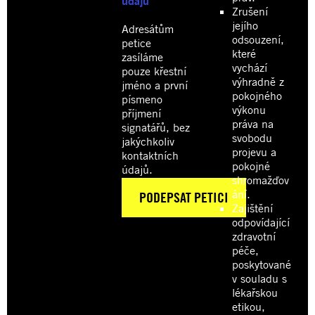
údajů
Zrušení
jejího
Adresátům
odsouzení,
petice
které
zasíláme
vychází
pouze křestní
výhradně z
jméno a první
pokojného
písmeno
výkonu
příjmení
práva na
signatářů, bez
svobodu
jakýchkoliv
projevu a
kontaktních
pokojné
údajů.
shromažďov
ání.
Zajištění
odpovídající
zdravotní
péče,
poskytované
v souladu s
lékařskou
etikou,