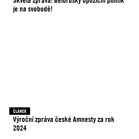
Skvělá zpráva: Běloruský opoziční politik
je na svobodě!
ČLÁNEK
Výroční zpráva české Amnesty za rok
2024