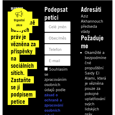
Podepsat
Adresáti
MAROKO
Maroko:
petici
Aziz
Urgentní
Akhannouch
Obránkyně
akce
předseda
lidských
vlády
práv je
Požaduje
vězněna za
me
příspěvky
Okamžité a
na
bezpodmíne
čné
sociálních
propuštění
Souhlasím
sítích.
Saidy El
se
Alami, která
Zastaňte
zpracováním
je vězněna
osobních
se jí
pouze za
údajů podle
podpisem
pokojné
zásad o
uplatňování
ochraně a
petice
svých
zpracování
lidských
osobních
práv.