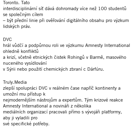
Toronto. Tato
interdisciplinární síť dává dohromady více než 100 studentů
se společným cílem
– být přední linie při ověřování digitálního obsahu pro výzkum
lidských práv.
DVC
hrál vůdčí a podpůrnou roli ve výzkumu Amnesty International
ohledně konfliktů
a krizí, včetně etnických čistek Rohingů v Barmě, masového
nuceného vysídlování
v Sýrii nebo použití chemických zbraní c Dárfúru.
Truly.Media
zlepší spolupráci DVC v reálném čase napříč kontinenty a
umožní mu přístup k
nejmodernějším nástrojům a expertům. Tým krizové reakce
Amnesty International a novináři z několika
mediálních organizací pracovali přímo s vývojáři platformy,
aby ji vyladili pro
své specifické potřeby.