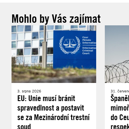
Mohlo by Vás zajímat
3. srpna 2026
31. červe
EU: Unie musí bránit
Španě
spravedlnost a postavit
mimořá
se za Mezinárodní trestní
do Ce
soud
respek