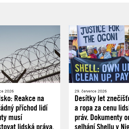
nce 2026
29. července 2026
lsko: Reakce na
Desítky let znečišť
dný příchod lidí
a ropa za cenu lid
uty musí
práv. Dokumenty od
tovat lidská práva,
selhání Shellu v Nig