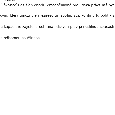
věcí, školství i dalších oborů. Zmocněnkyně pro lidská práva má b
ovni, který umožňuje meziresortní spolupráci, kontinuitu politik 
ě kapacitně zajištěná ochrana lidských práv je nedílnou součást
zce odbornou součinnost.