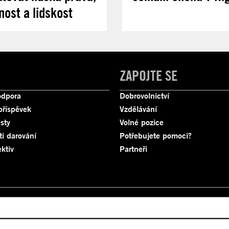
nost a lidskost
ZAPOJTE SE
odpora
Dobrovolnictví
příspěvek
Vzdělávání
sty
Volné pozice
ti darování
Potřebujete pomoci?
ktiv
Partneři