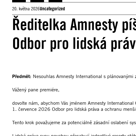
20. května 2026
Uncategorized
Ředitelka Amnesty pí
Odbor pro lidská prá
Předmět:
Nesouhlas Amnesty International s plánovanými
Vážený pane premiére,
dovolte nám, abychom Vás jménem Amnesty International Čes
1. července 2026 Odbor pro lidská práva a ochranu menš
Tento krok považujeme za potenciálně zásadní oslabení sy
Lidská práva svou povahou přesahují jednotlivé resorty stát