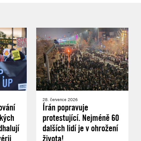
28. července 2026
ování
Írán popravuje
ských
protestující. Nejméně 60
halují
dalších lidí je v ohrožení
érii
života!