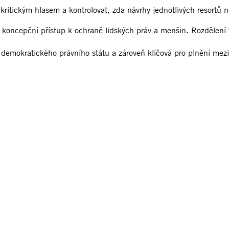
ýt kritickým hlasem a kontrolovat, zda návrhy jednotlivých resort
a koncepční přístup k ochraně lidských práv a menšin. Rozdělení 
í demokratického právního státu a zároveň klíčová pro plnění mez