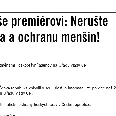
še premiérovi: Nerušte
va a ochranu menšin!
 změnami lidskoprávní agendy na Úřadu vlády ČR
ká republika oslovili v souvislosti s informací, že po více než 
in Úřadu vlády ČR.
stematické ochrany lidských práv v České republice.
ní správy –