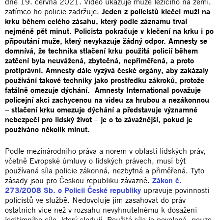
dne 19. června 2021. Video ukazuje muže ležícího na zemi,
zatímco ho policie zadržuje.
Jeden z policistů klečel muži na
krku během celého zásahu, který podle záznamu trval
nejméně pět minut. Policista pokračuje v klečení na krku i po
připoutání muže, který nevykazuje žádný odpor. Amnesty se
domnívá, že technika stlačení krku použitá policií během
zatčení byla neuvážená, zbytečná, nepřiměřená, a proto
protiprávní. Amnesty dále vyzývá české orgány, aby zakázaly
používání takové techniky jako prostředku zákroků, protože
fatálně omezuje dýchání. Amnesty International považuje
policejní akci zachycenou na videu za hrubou a nezákonnou
– stlačení krku omezuje dýchání a představuje významné
nebezpečí pro lidský život – je o to závažnější, pokud je
používáno několik minut.
Podle mezinárodního práva a norem v oblasti lidských práv,
včetně Evropské úmluvy o lidských právech, musí být
používaná síla policie zákonná, nezbytná a přiměřená. Tyto
zásady jsou pro Českou republiku závazné.
Zákon č.
273/2008 Sb. o Policii České republiky
upravuje povinnosti
policistů ve službě. Nedovoluje jim zasahovat do práv
ostatních více než v rozsahu nevyhnutelnému k dosažení
legitimního cíle, který sledují. Použitá síla je povolená, pouze