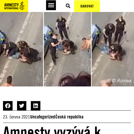
DAROVAT
© Romea
23. června 2021
Uncategorized
Česká republika
Amnesty vyzývá k