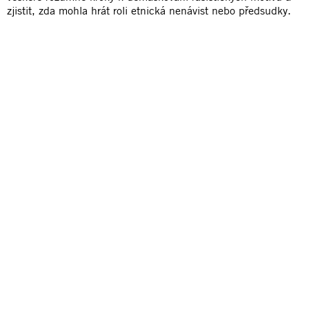
zjistit, zda mohla hrát roli etnická nenávist nebo předsudky.