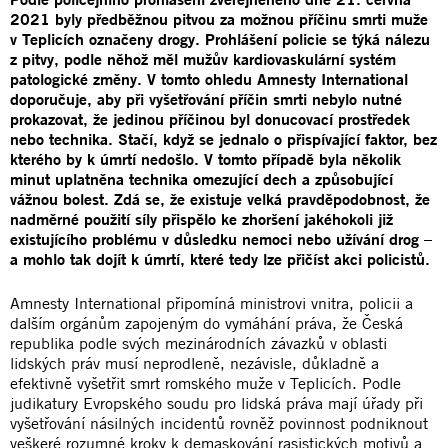
2021 byly předběžnou pitvou za možnou příčinu smrti muže
v Teplicích označeny drogy. Prohlášení policie se týká nálezu
z pitvy, podle něhož měl mužův kardiovaskulární systém
patologické změny. V tomto ohledu Amnesty International
doporučuje, aby při vyšetřování příčin smrti nebylo nutné
prokazovat, že jedinou příčinou byl donucovací prostředek
nebo technika. Stačí, když se jednalo o přispívající faktor, bez
kterého by k úmrtí nedošlo. V tomto případě byla několik
minut uplatněna technika omezující dech a způsobující
vážnou bolest. Zdá se, že existuje velká pravděpodobnost, že
nadměrné použití síly přispělo ke zhoršení jakéhokoli již
existujícího problému v důsledku nemoci nebo užívání drog –
a mohlo tak dojít k úmrtí, které tedy lze přičíst akci policistů.
Amnesty International připomíná ministrovi vnitra, policii a
dalším orgánům zapojeným do vymáhání práva, že Česká
republika podle svých mezinárodních závazků v oblasti
lidských práv musí neprodleně, nezávisle, důkladně a
efektivně vyšetřit smrt romského muže v Teplicích. Podle
judikatury Evropského soudu pro lidská práva mají úřady při
vyšetřování násilných incidentů rovněž povinnost podniknout
veškeré rozumné kroky k demaskování rasistických motivů a