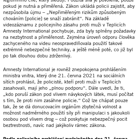
pokud je nutná a přiměřená. Zákon ukládá policii zajistit, aby
nezpůsobila újmu – „Nepřiměřeným rizikům způsobeným
chováním [policie] se snaží zabránit“. Na základě
videozáznamu z policejního zásahu proti muži v Teplicích
Amnesty International pochybuje, zda byly splněny požadavky
na nezbytnost a přiměřenost. Zejména úroveň odporu člověka
zachyceného na videu neospravedlňovala použití takové
extrémně nebezpečné techniky, a ještě méně poté, co již byl
po tak dlouhou dobu zdrženlivý.
Amnesty International je rovněž znepokojena prohlášením
ministra vnitra, který dne 21. června 2021 na sociálních
sítích prohlásil, že policisté, kteří proti muži v Teplicích
zasahovali, mají jeho „plnou podporu“. Dále uvedl, že ti,
„kdo poruší zákon pod vlivem návykových látek, musí počítat
s tím, že proti nim zasáhne policie.“ Což lze chápat pouze
tak, že se dá donucovacím orgánům zbytečná volnost a
možnost nadměrného použití síly při manipulaci s jakoukoli
osobou pod vlivem drog – což poskytuje nebezpečný pocit
beztrestnosti, navíc nad jakýkoliv rámec zákona.
Podle policejního prohlášení zveřejněného dne 21. června