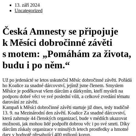
13. září 2024
Uncategorized
Česká Amnesty se připojuje
k Měsíci dobročinné závěti
s motem: „Pomáhám za života,
budu i po něm.“
Už po jedenácté se letos uskuteční Měsíc dobročinné závěti. Pořádá
ho Koalice za snadné dárcovství, jejímž jsme členem. Smyslem
Měsíce je poděkovat všem dárcům a dárkyním, kteří mysleli na
podporu dobré věci ve své poslední vůli, a celkové zvedání tématu
darování ze závěti.
Kampaň k Měsíci dobročinné závěti startuje již dnes, tedy tradičně
13. 9. na Mezinárodní den závětí. Koalice Za snadné dárcovství,
která zahrnuje 44 členských organizací, bude v médiích ukazovat
možnosti, jak mohou lidé podpořit dobrou věc i po své smrti. Díky
dárcům získaly organizace v minulých letech prostředky a hmotné
dary v hodnotě přesahující 400 milionů korun.