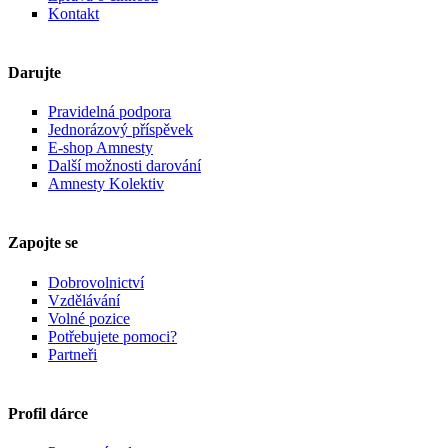
Kontakt
Darujte
Pravidelná podpora
Jednorázový příspěvek
E-shop Amnesty
Další možnosti darování
Amnesty Kolektiv
Zapojte se
Dobrovolnictví
Vzdělávání
Volné pozice
Potřebujete pomoci?
Partneři
Profil dárce