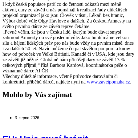
I když česká populace patří co do četnosti odkazů mezi méně
aktivní, dary ze závěti u nás pomáhají k realizaci řady důležitých
projektů organizací jako jsou Člověk v tísni, Lékaři bez hranic,
Výbor dobré vůle Olgy Havlové a dalších. Za českou Amnesty na
svého prvního dárce ze závěti teprve čekáme.
„Pevně věřím, že jsou v Česku lidé, kterým bude dávat smysl
zahrnout Amnesty do své poslední vůle. Jako hnutí máme velkou
sílu a hájení lidských práv pro nás bude vždy na prvním místě, dnes
i za dalších 50 let. Navíc můžeme čerpat skvělou podporu a know
how od poboček ve Velké Británii, Kanadě či v USA, kde jsou dary
ze závěti již běžné. Globálně nám přinášejí dary ze závětí 13 %
celkových příjmů,“ říká Barbora Kardová, koordinátorka péče o
významné dárce AI ČR.
Všechny důležité informace, včetně průvodce darováním či
konkrétních příběhů dárců, najdete nyní na
www.zavetpomaha.cz
.
Mohlo by Vás zajímat
3. srpna 2026