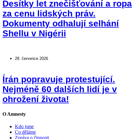
Desítky let znečišťování a ropa
za cenu lidských práv.
Dokumenty odhalují selhání
Shellu v Nigérii
28. července 2026
Írán popravuje protestující.
Nejméně 60 dalších lidí je v
ohrožení života!
O Amnesty
Kdo jsme
Co děláme
Zpráva o činnosti