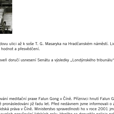
ovu ulici až k soše T. G. Masaryka na Hradčanském náměstí. Lidé, 
ch hodnot a přesvědčení.
oveň doručí usnesení Senátu a výsledky „Londýnského tribunálu“ 
edování meditační praxe Falun Gong v Číně. Příznivci hnutí Falun
ě pronásledováni již řadu let. Před nedávnem jsme informovali o 
idská práva v Číně. Ministerstvo spravedlnosti ho v roce 2001 jm
auzách porušování lidských práv, kterého se dopustila policie ne