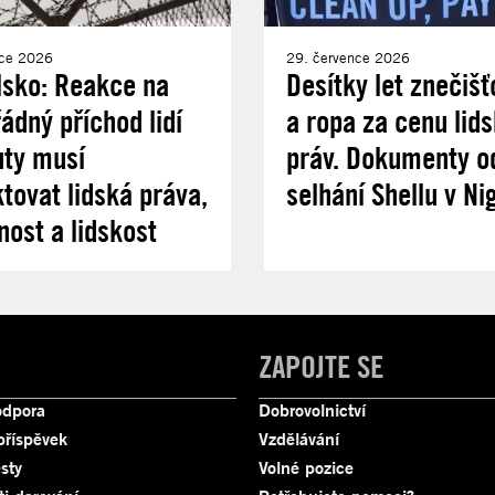
nce 2026
29. července 2026
lsko: Reakce na
Desítky let znečišť
dný příchod lidí
a ropa za cenu lid
uty musí
práv. Dokumenty od
tovat lidská práva,
selhání Shellu v Nig
nost a lidskost
ZAPOJTE SE
odpora
Dobrovolnictví
příspěvek
Vzdělávání
sty
Volné pozice