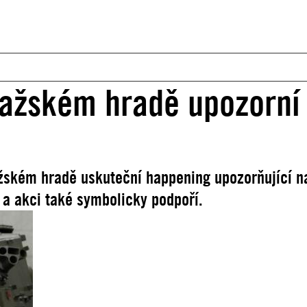
ražském hradě upozorní 
žském hradě uskuteční happening upozorňující na 
 a akci také symbolicky podpoří.