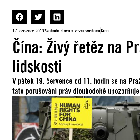
17. července 2019
Svoboda slova a vězni svědomí
Čína
Čína: Živý řetěz na P
lidskosti
V pátek 19. července od 11. hodin se na Pra
tato porušování práv dlouhodobě upozorňuje