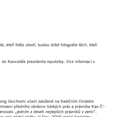
kteří řetěz utvoří, budou držet fotografie těch, kteří
do Kanceláře prezidenta republiky. Více informací v
 Gong (duchovní učení založené na tradičním čínském
zmizení předního obránce lidských práv a právníka Kao Č’-
enovalo „jedním z deseti nejlepších právníků v zemi“.
bo jiné vládní složky. V říjnu 2005 zaslal čínskému