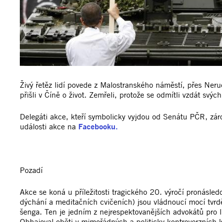
Živý řetěz lidí povede z Malostranského náměstí, přes Nerud
přišli v Číně o život. Zemřeli, protože se odmítli vzdát svý
Delegáti akce, kteří symbolicky vyjdou od Senátu PČR, zár
události akce na
Facebooku.
Pozadí
Akce se koná u příležitosti tragického 20. výročí pronásl
dýchání a meditačních cvičeních) jsou vládnoucí mocí tvrd
šenga. Ten je jedním z nejrespektovanějších advokátů pro l
Obhajoval oběti v mimořádných a politicky kontroverzních k