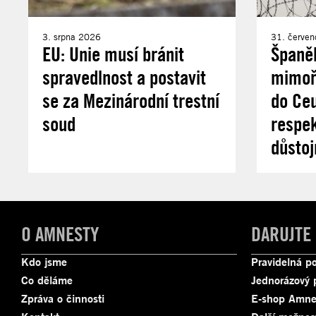
3. srpna 2026
31. červe
EU: Unie musí bránit
Španě
spravedlnost a postavit
mimořá
se za Mezinárodní trestní
do Ce
soud
respek
důstoj
O AMNESTY
DARUJTE
Kdo jsme
Pravidelná p
Co děláme
Jednorázový 
Zpráva o činnosti
E-shop Amne