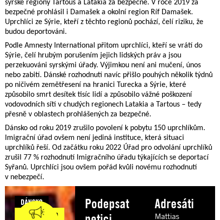
syrské regiony Tartous a Latakia za bezpečné. V roce 2019 za
bezpečné prohlásil i Damašek a okolní region Ríf Damašek.
Uprchlíci ze Sýrie, kteří z těchto regionů pochází, čelí riziku, že
budou deportováni.
Podle Amnesty International přitom uprchlíci, kteří se vrátí do
Sýrie, čelí hrubým porušením jejich lidských práv a jsou
perzekuováni syrskými úřady. Výjimkou není ani mučení, únos
nebo zabití. Dánské rozhodnutí navíc přišlo pouhých několik týdnů
po ničivém zemětřesení na hranici Turecka a Sýrie, které
způsobilo smrt desítek tisíc lidí a způsobilo vážné poškození
vodovodních sítí v chudých regionech Latakia a Tartous – tedy
přesně v oblastech prohlášených za bezpečné.
Dánsko od roku 2019 zrušilo povolení k pobytu 150 uprchlíkům.
Imigrační úřad ovšem není jediná instituce, která situaci
uprchlíků řeší. Od začátku roku 2022 Úřad pro odvolání uprchlíků
zrušil 77 % rozhodnutí Imigračního úřadu týkajících se deportací
Syřanů. Uprchlíci jsou ovšem pořád kvůli novému rozhodnutí
v nebezpečí.
Podepsat
Adresáti
DÁNSKO
Syřanům
petici
Mattias