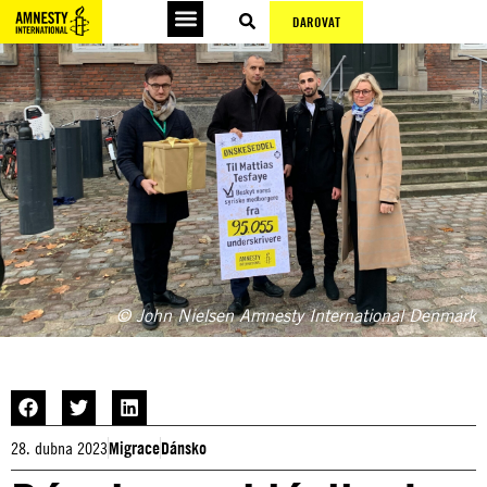
DAROVAT
© John Nielsen Amnesty International Denmark
28. dubna 2023
Migrace
Dánsko