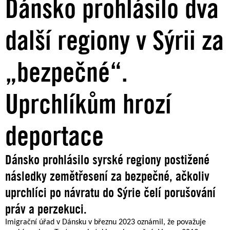
Dánsko prohlásilo dva
další regiony v Sýrii za
„bezpečné“.
Uprchlíkům hrozí
deportace
Dánsko prohlásilo syrské regiony postižené
následky zemětřesení za bezpečné, ačkoliv
uprchlíci po návratu do Sýrie čelí porušování
práv a perzekuci.
Imigrační úřad v Dánsku v březnu 2023 oznámil, že považuje