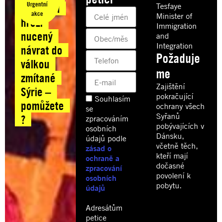
Urgentní
Tesfaye
v Dánsku
akce
Minister of
hrozí
Immigration
nucený
and
Integration
návrat do
Požaduje
válkou
me
zmítané
Zajištění
Sýrie –
pokračující
Souhlasím
pomůžete
ochrany všech
se
Syřanů
?
zpracováním
pobývajících v
osobních
Dánsku,
údajů podle
včetně těch,
zásad o
kteří mají
ochraně a
dočasné
zpracování
povolení k
osobních
pobytu.
údajů
Adresátům
petice