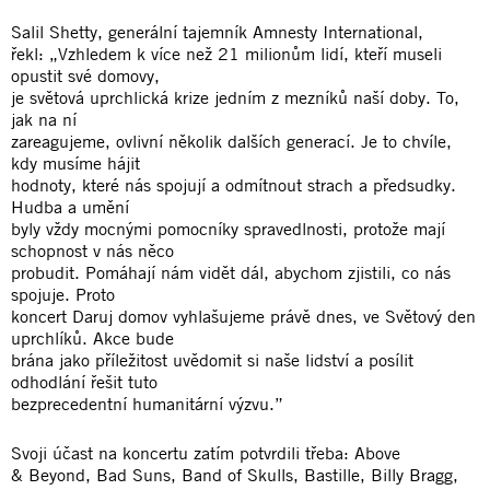
Salil Shetty, generální tajemník Amnesty International,
řekl: „Vzhledem k více než 21 milionům lidí, kteří museli
opustit své domovy,
je světová uprchlická krize jedním z mezníků naší doby. To,
jak na ní
zareagujeme, ovlivní několik dalších generací. Je to chvíle,
kdy musíme hájit
hodnoty, které nás spojují a odmítnout strach a předsudky.
Hudba a umění
byly vždy mocnými pomocníky spravedlnosti, protože mají
schopnost v nás něco
probudit. Pomáhají nám vidět dál, abychom zjistili, co nás
spojuje. Proto
koncert Daruj domov vyhlašujeme právě dnes, ve Světový den
uprchlíků. Akce bude
brána jako příležitost uvědomit si naše lidství a posílit
odhodlání řešit tuto
bezprecedentní humanitární výzvu.”
Svoji účast na koncertu zatím potvrdili třeba: Above
& Beyond, Bad Suns, Band of Skulls, Bastille, Billy Bragg,