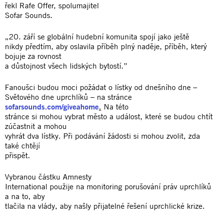
řekl Rafe Offer, spolumajitel
Sofar Sounds.
„20. září se globální hudební komunita spojí jako ještě
nikdy předtím, aby oslavila příběh plný naděje, příběh, který
bojuje za rovnost
a důstojnost všech lidských bytostí.”
Fanoušci budou moci požádat o lístky od dnešního dne –
Světového dne uprchlíků – na stránce
sofarsounds.com/giveahome
.
Na této
stránce si mohou vybrat město a událost, které se budou chtít
zúčastnit a mohou
vyhrát dva lístky. Při podávání žádosti si mohou zvolit, zda
také chtějí
přispět.
Vybranou částku Amnesty
International použije na monitoring porušování práv uprchlíků
a na to, aby
tlačila na vlády, aby našly přijatelné řešení uprchlické krize.