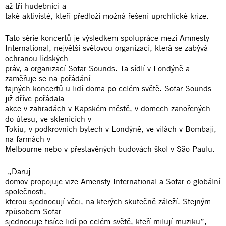
až tři hudebníci a
také aktivisté, kteří předloží možná řešení uprchlické krize.
Tato série koncertů je výsledkem spolupráce mezi Amnesty
International, největší světovou organizací, která se zabývá
ochranou lidských
práv, a organizací Sofar Sounds. Ta sídlí v Londýně a
zaměřuje se na pořádání
tajných koncertů u lidí doma po celém světě. Sofar Sounds
již dříve pořádala
akce v zahradách v Kapském městě, v domech zanořených
do útesu, ve sklenících v
Tokiu, v podkrovních bytech v Londýně, ve vilách v Bombaji,
na farmách v
Melbourne nebo v přestavěných budovách škol v São Paulu.
„Daruj
domov propojuje vize Amensty International a Sofar o globální
společnosti,
kterou sjednocují věci, na kterých skutečně záleží. Stejným
způsobem Sofar
sjednocuje tisíce lidí po celém světě, kteří milují muziku”,