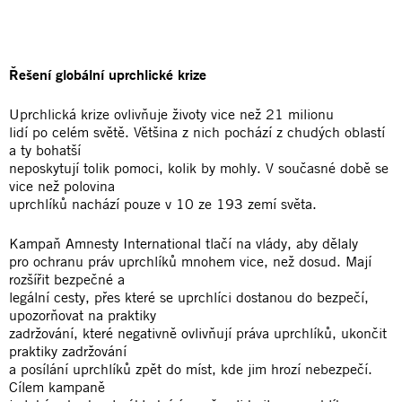
Řešení globální uprchlické krize
Uprchlická krize ovlivňuje životy vice než 21 milionu
lidí po celém světě. Většina z nich pochází z chudých oblastí
a ty bohatší
neposkytují tolik pomoci, kolik by mohly. V současné době se
vice než polovina
uprchlíků nachází pouze v 10 ze 193 zemí světa.
Kampaň Amnesty International tlačí na vlády, aby dělaly
pro ochranu práv uprchlíků mnohem vice, než dosud. Mají
rozšířit bezpečné a
legální cesty, přes které se uprchlíci dostanou do bezpečí,
upozorňovat na praktiky
zadržování, které negativně ovlivňují práva uprchlíků, ukončit
praktiky zadržování
a posílání uprchlíků zpět do míst, kde jim hrozí nebezpečí.
Cílem kampaně