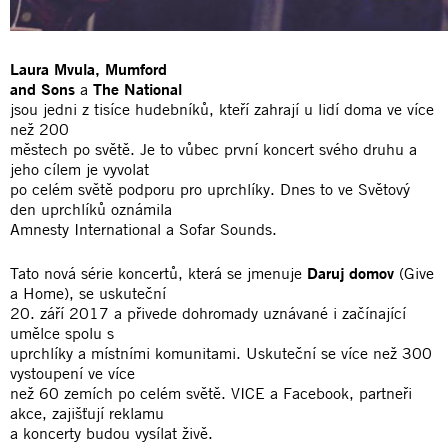
Laura Mvula, Mumford
and Sons
a
The National
jsou jedni z tisíce hudebníků, kteří zahrají u lidí doma ve více
než 200
městech po světě. Je to vůbec první koncert svého druhu a
jeho cílem je vyvolat
po celém světě podporu pro uprchlíky. Dnes to ve Světový
den uprchlíků oznámila
Amnesty International a Sofar Sounds.
Tato nová série koncertů, která se jmenuje
Daruj domov
(Give
a Home), se uskuteční
20. září 2017 a přivede dohromady uznávané i začínající
umělce spolu s
uprchlíky a místními komunitami. Uskuteční se více než 300
vystoupení ve více
než 60 zemích po celém světě. VICE a Facebook, partneři
akce, zajišťují reklamu
a koncerty budou vysílat živě.