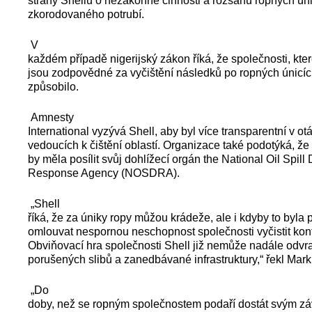
strany Shellu o nezákonné činnosti a rozsahu ropných ún
zkorodovaného potrubí.
V
každém případě nigerijský zákon říká, že společnosti, které
jsou zodpovědné za vyčištění následků po ropných únicích
způsobilo.
Amnesty
International vyzývá Shell, aby byl více transparentní v otá
vedoucích k čištění oblastí. Organizace také podotýká, že 
by měla posílit svůj dohlížecí orgán the National Oil Spill
Response Agency (NOSDRA).
„Shell
říká, že za úniky ropy můžou krádeže, ale i kdyby to byla
omlouvat nespornou neschopnost společnosti vyčistit kon
Obviňovací hra společnosti Shell již nemůže nadále odvr
porušených slibů a zanedbávané infrastruktury,“ řekl Mar
„Do
doby, než se ropným společnostem podaří dostát svým z