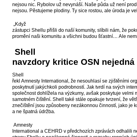
nejsou nic. Rybolov už nevynáší. Naše půda už není prod
nejsou. Pěstujeme plodiny. Ty sice rostou, ale úroda je ve
„Když
zástupci Shellu přišli do naší komunity, slíbili nám, že po
promění naši komunitu a všichni budou šťastní… Ale nem
Shell
navzdory kritice OSN nejedná
Shell
řekl Amnesty International, že nesouhlasí se zjištěními org
poskytnutí jakýchkoli podrobností. Jak tvrdí na svých inte
společnost dohlížela na výzkumy, avšak poskytuje velmi 
samotném čištění. Shell také stále opakuje tvrzení, že vě
znečištění jsou způsobeny nezákonnou činností, jako je kr
a ne špatná údržba.
Amnesty
International a CEHRD v předchozích zprávách odhalili n