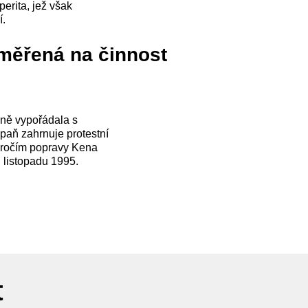
erita, jež však
í.
aměřená na činnost
čně vypořádala s
paň zahrnuje protestní
výročím popravy Kena
listopadu 1995.
t