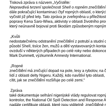
Tisková zpráva s názvem
„Vyčistěte:
Nepravdivá tvrzení společnosti Shell o ropném znečištění
dále pokračující kontaminaci čtyř ropných oblastí, o kterých
vyčistil již před lety. Tato zpráva je zveřejněna u příležitost
popravy Kena Saro-Wiwa, aktivisty v oblasti životního pros
který neúnavně bojoval proti škodám způsobeným ropným
„Kvůli
nedostatečnému odstranění znečištění z potrubí a studní o
působí Shell, tisíce žen, mužů a dětí vystavovaných kon
ovzduší v některých případech po celé roky nebo dokonce i 
Mark Dummett, výzkumník Amnesty International.
„Ropné
znečištění má zničující dopad na pole, lesy a rybolov, na
lidí z oblasti delty Nigeru. Každý, kdo navštíví tyto oblasti
cítit, jak se znečištění rozšiřuje po celé zemi.“
Zpráva
také dokumentuje selhání nigerijské vlády regulovat ropn
kontrolor, the National Oil Spill Detection and Respons
nadále certifikuje oblasti, které jsou viditelně znečištěné 