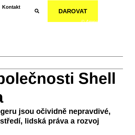
Kontakt
DAROVAT
© Amnesty International
polečnosti Shell
a
igeru jsou očividně nepravdivé,
středí, lidská práva a rozvoj