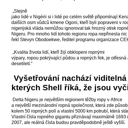
„Stejně
jako lidé v Nigérii si i lidé po celém světě připomínají K
dalších osm vůdců kmene Ogoni, kteří byli popraveni v ro
nigerijská vláda nemůžou ignorovat tak hrozný otisk ropn
Nigeru. Pro mnoho lidí tohoto regionu ropa nepřinesla nic 
řekl Stevyn Obodoekwe, ředitel programu organizace C
„Kvalita života lidí, kteří žijí obklopeni ropnými
výpary, ropou pokrývající půdou a ropných řek, je otřesná 
desetiletí.“
Vyšetřování nachází viditelná
kterých Shell říká, že jsou vyč
Delta Nigeru je největším regionem těžby ropy v Africe
a největší mezinárodní ropná společnost, která zde působí
kolem 50 ropných polí a vlastní 5000 km potrubí, která stá
Vlastní čísla ropného gigantu přiznávají maximálně 1693
2007, ale reálná čísla budou pravděpodobně ještě vyšší.