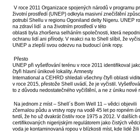
V roce 2011 Organizace spojených národů v programu p
životní prostředí (UNEP) odkryla masivní znečištění způs
potrubí Shellu v regionu Ogoniland delty Nigeru. UNEP r
na zdraví lidí a na životním prostředí v této
oblasti byla zhoršena selháním společnosti, která nepodn
ochranu lidí ani přírody. V reakci na to Shell slíbil, že vyčis
UNEP a zlepší svou odezvu na budoucí únik ropy.
Přesto
UNEP při vyšetřování terénu v roce 2011 identifikoval jak
čtyři hlavní únikové lokality. Amnesty
International a CEHRD shledali všechny čtyři oblasti vidi
v roce 2015, přestože Shell uvádí, že je vyčistil. Vyšetřová
to z důvodu nedostatečného vyčištění, a ne z úniku nové 
Na jednom z míst – Shell´s Bom Well 11 – vědci objevili
zčernalou půdu a vrstvy ropy na vodě 45 let po ropném ún
tvrdí, že ho už dvakrát čistilv roce 1975 a 2012. V dalších
certifikovaných nigerijským regulátorem jako čistých vědci 
voda je kontaminovaná ropou v blízkosti míst, kde lidé žili