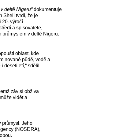
 v deltě Nigeru“
dokumentuje
 Shell tvrdí, že je
i 20. výročí
tředí a spisovatele,
 průmyslem v deltě Nigeru.
pouští oblast, kde
taminované půdě, vodě a
desetiletí,“ sdělil
 čemž závisí obživa
, může vidět a
ý průmysl. Jeho
e Agency (NOSDRA),
ropou.