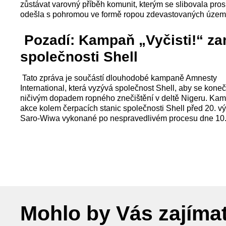
zůstávat varovný příběh komunit, kterým se slibovala prosp
odešla s pohromou ve formě ropou zdevastovaných územ
Pozadí: Kampaň „Vyčisti!“ z
společnosti Shell
Tato zpráva je součástí dlouhodobé kampaně Amnesty
International, která vyzývá společnost Shell, aby se kone
ničivým dopadem ropného znečištění v deltě Nigeru. Kam
akce kolem čerpacích stanic společnosti Shell před 20. 
Saro-Wiwa vykonané po nespravedlivém procesu dne 10. 
Mohlo by Vás zajíma