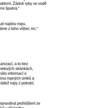
uktivní. Žádné ryby ve vodě
lmi špatná.“
kud najdou ropu,
áme z toho vůbec nic.“
anizací, a to bez
rnetových stránkách,
málo informací o
tšina ropných úniků a
ádež ropy z potrubí,
epravdivá prohlášení ze