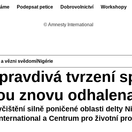
láme
Podepsat petice
Dobrovolnictví
Workshopy
 a vězni svědomí
Nigérie
pravdivá tvrzení s
pou znovu odhalen
čištění silně poničené oblasti delty N
nternational a Centrum pro životní pro