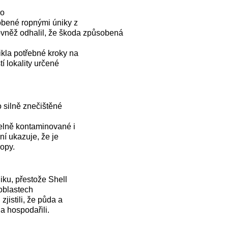
ro
obené ropnými úniky z
ovněž odhalil, že škoda způsobená
ikla potřebné kroky na
tí lokality určené
o silně znečištěné
telně kontaminované i
ní ukazuje, že je
ropy.
iku, přestože Shell
 oblastech
zjistili, že půda a
 a hospodařili.