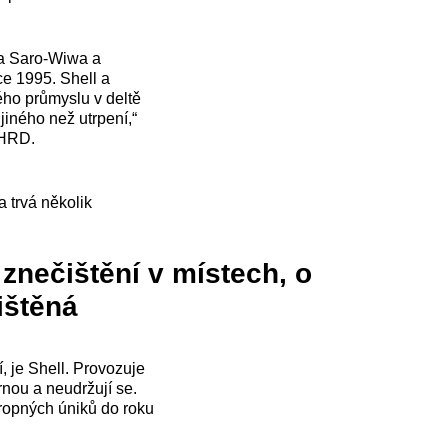
ena Saro-Wiwa a
ce 1995. Shell a
ého průmyslu v deltě
jiného než utrpení,“
EHRD.
a trvá několik
 znečištění v místech, o
ištěná
, je Shell. Provozuje
rnou a neudržují se.
 ropných úniků do roku