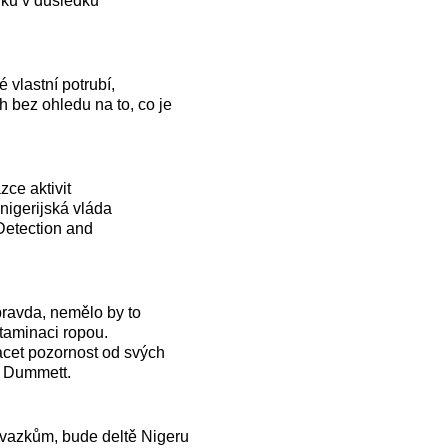
iků v důsledku
 vlastní potrubí,
 bez ohledu na to, co je
zce aktivit
nigerijská vláda
 Detection and
 pravda, nemělo by to
taminaci ropou.
acet pozornost od svých
k Dummett.
ávazkům, bude deltě Nigeru