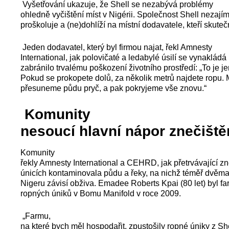
Vyšetřování ukazuje, že Shell se nezabývá problémy
ohledně vyčištění míst v Nigérii. Společnost Shell nezajím
proškoluje a (ne)dohlíží na místní dodavatele, kteří skuteč
Jeden dodavatel, který byl firmou najat, řekl Amnesty
International, jak polovičaté a ledabylé úsilí se vynakládá
zabránilo trvalému poškození životního prostředí: „To je je
Pokud se prokopete dolů, za několik metrů najdete ropu.
přesuneme půdu pryč, a pak pokryjeme vše znovu.“
Komunity
nesoucí hlavní nápor znečiště
Komunity
řekly Amnesty International a CEHRD, jak přetrvávající z
únicích kontaminovala půdu a řeky, na nichž téměř dvěma t
Nigeru závisí obživa. Emadee Roberts Kpai (80 let) byl fa
ropných úniků v Bomu Manifold v roce 2009.
„Farmu,
na které bych měl hospodařit, zpustošily ropné úniky z Sh