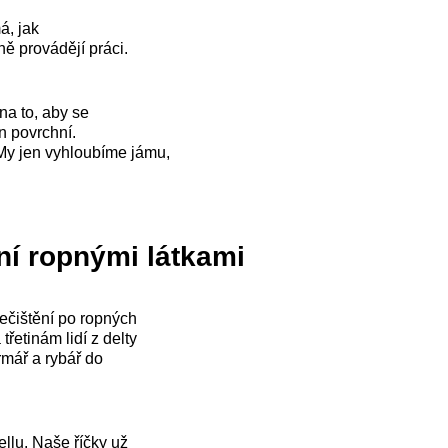
á, jak
ně provádějí práci.
 na to, aby se
n povrchní.
 My jen vyhloubíme jámu,
ní ropnými látkami
nečištění po ropných
řetinám lidí z delty
rmář a rybář do
ellu. Naše říčky už