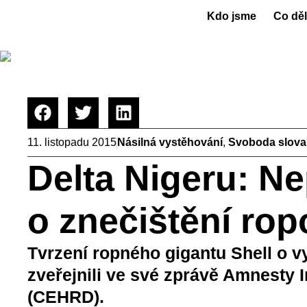
Kdo jsme
Co dě
11. listopadu 2015
Násilná vystěhování
,
Svoboda slova
Delta Nigeru: Ne
o znečištění ro
Tvrzení ropného gigantu Shell o vy
zveřejnili ve své zprávě Amnesty I
(CEHRD).