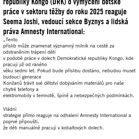
republiky Kongo (DRK) o vymýcení dětské
práce v sektoru těžby do roku 2025 reaguje
Seema Joshi, vedoucí sekce Byznys a lidská
práva Amnesty International:
„Tento
příslib může znamenat významný milník na cestě za
odstraněním trápení dětí
v podobě práce v dolech Demokratické republiky Kongo, kde
pracují již od raného
věku sedmi let. Pokud bude příslibu dostáno, nebudou muset
budoucí generace
Konžanů trávit své dětství dobýváním materiálů pro naše
chytré telefony a
elektromobily v temnotě, špíně a nebezpečných podmínkách.
Vládní
strategie přímo reaguje na odhalení Amnesty International a
poprvé připouští,
že děti manuálně pracují v kobaltových dolech.