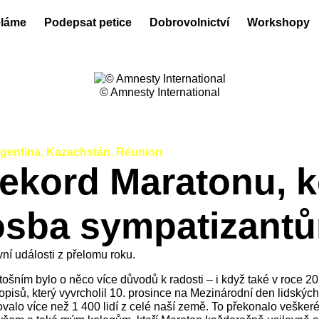
ěláme
Podepsat petice
Dobrovolnictví
Workshopy
© Amnesty International
gentina
,
Kazachstán
,
Réunion
Rekord Maratonu, 
osba sympatizant
í události z přelomu roku.
ním bylo o něco více důvodů k radosti – i když také v roce 2020
ů, který vyvrcholil 10. prosince na Mezinárodní den lidských 
alo více než 1 400 lidí z celé naší země. To překonalo veškeré