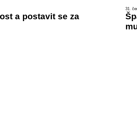
31. če
ost a postavit se za
Šp
mu