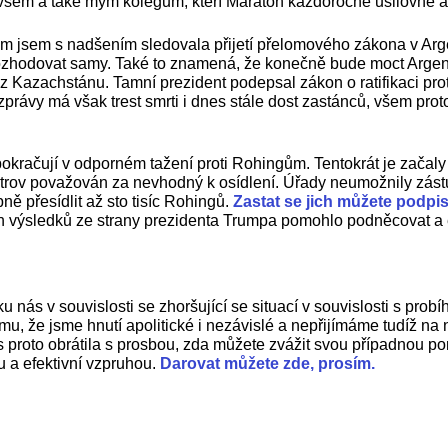
šem a také mým kolegům, kteří Maraton každoročně usilovně a en
m jsem s nadšením sledovala přijetí přelomového zákona v Argent
zhodovat samy. Také to znamená, že konečně bude moct Argentin
l z Kazachstánu. Tamní prezident podepsal zákon o ratifikaci p
ní zprávy má však trest smrti i dnes stále dost zastánců, všem pro
pokračují v odporném tažení proti Rohingům. Tentokrát je zača
strov považován za nevhodný k osídlení. Úřady neumožnily zá
ně přesídlit až sto tisíc Rohingů.
Zastat se jich můžete podpis
h výsledků ze strany prezidenta Trumpa pomohlo podněcovat a e
ás v souvislosti se zhoršující se situací v souvislosti s prob
tomu, že jsme hnutí apolitické i nezávislé a nepřijímáme tudíž 
 proto obrátila s prosbou, zda můžete zvážit svou případnou p
u a efektivní vzpruhou.
Darovat můžete zde, prosím.