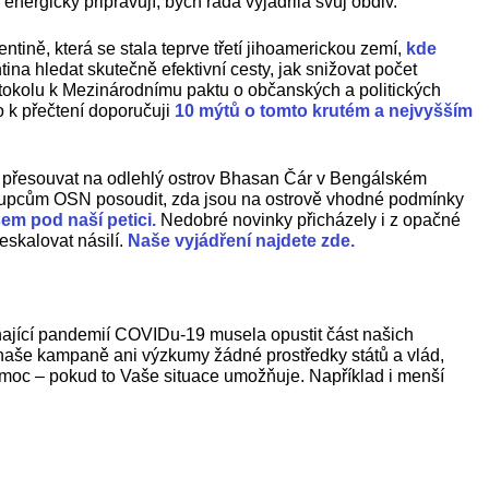
ergicky připravují, bych ráda vyjádřila svůj obdiv.
ině, která se stala teprve třetí jihoamerickou zemí,
kde
a hledat skutečně efektivní cesty, jak snižovat počet
rotokolu k Mezinárodnímu paktu o občanských a politických
to k přečtení doporučuji
10 mýtů o tomto krutém a nejvyšším
ly přesouvat na odlehlý ostrov Bhasan Čár v Bengálském
stupcům OSN posoudit, zda jsou na ostrově vhodné podmínky
em pod naší petici.
Nedobré novinky přicházely i z opačné
skalovat násilí.
Naše vyjádření najdete zde.
íhající pandemií COVIDu-19 musela opustit část našich
na naše kampaně ani výzkumy žádné prostředky států a vlád,
omoc – pokud to Vaše situace umožňuje. Například i menší