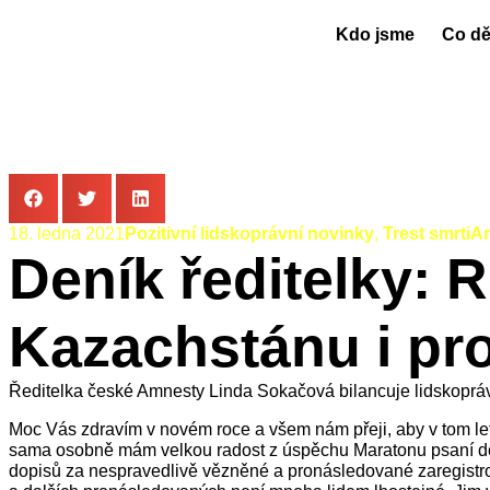
Kdo jsme
Co d
18. ledna 2021
Pozitivní lidskoprávní novinky
,
Trest smrti
Ar
Deník ředitelky: 
Kazachstánu i pr
Ředitelka české Amnesty Linda Sokačová bilancuje lidskoprávn
Moc Vás zdravím v novém roce a všem nám přeji, aby v tom letoš
sama osobně mám velkou radost z úspěchu Maratonu psaní dopis
dopisů za nespravedlivě vězněné a pronásledované zaregistrov