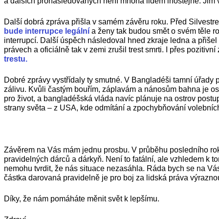
a dalších pronásledovaných není mnoha lidem lhostejné. Jim v
Další dobrá zpráva přišla v samém závěru roku. Před Silvestre
bude interrupce legální
a ženy tak budou smět o svém těle ro
interrupcí. Další úspěch následoval hned zkraje ledna a přiše
právech a oficiálně tak v zemi zrušil trest smrti. I přes pozitiv
trestu.
Dobré zprávy vystřídaly ty smutné. V Bangladéši tamní úřady 
zálivu. Kvůli častým bouřím, záplavám a nánosům bahna je o
pro život, a bangladéšská vláda navíc plánuje na ostrov postup
strany světa – z USA, kde odmítání a zpochybňování volebníc
Závěrem na Vás mám jednu prosbu. V průběhu posledního roku n
pravidelných dárců a dárkyň. Není to fatální, ale vzhledem k 
nemohu tvrdit, že nás situace nezasáhla. Ráda bych se na Vás
částka darovaná pravidelně je pro boj za lidská práva výrazno
Díky, že nám pomáháte měnit svět k lepšímu.