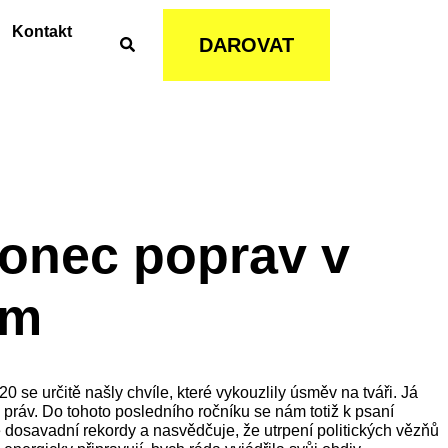
Kontakt
DAROVAT
konec poprav v
ům
 se určitě našly chvíle, které vykouzlily úsměv na tváři. Já
práv. Do tohoto posledního ročníku se nám totiž k psaní
 dosavadní rekordy a nasvědčuje, že utrpení politických vězňů