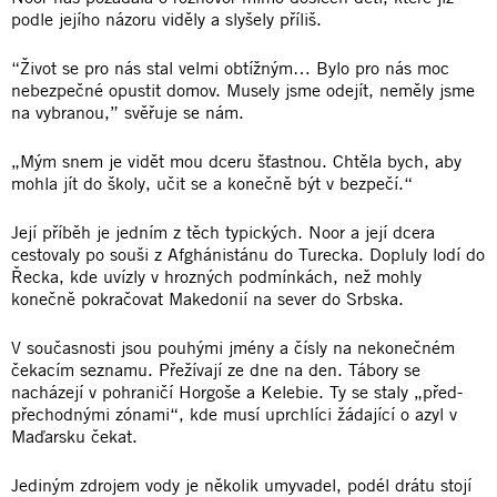
podle jejího názoru viděly a slyšely příliš.
“Život se pro nás stal velmi obtížným… Bylo pro nás moc
nebezpečné opustit domov. Musely jsme odejít, neměly jsme
na vybranou,” svěřuje se nám.
„Mým snem je vidět mou dceru šťastnou. Chtěla bych, aby
mohla jít do školy, učit se a konečně být v bezpečí.“
Její příběh je jedním z těch typických. Noor a její dcera
cestovaly po souši z Afghánistánu do Turecka. Dopluly lodí do
Řecka, kde uvízly v hrozných podmínkách, než mohly
konečně pokračovat Makedonií na sever do Srbska.
V současnosti jsou pouhými jmény a čísly na nekonečném
čekacím seznamu. Přežívají ze dne na den. Tábory se
nacházejí v pohraničí Horgoše a Kelebie. Ty se staly „před-
přechodnými zónami“, kde musí uprchlíci žádající o azyl v
Maďarsku čekat.
Jediným zdrojem vody je několik umyvadel, podél drátu stojí