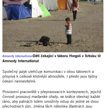
Děti čekající v táboru Horgoš v Srbsku ©
Amnesty International
Amnesty International
Společný jazyk ulehčuje komunikaci v obou táborech a
přispívá k celkově klidnější atmosféře. I přesto jsou týdny
čekání nesnesitelné.
Provizorní pracoviště v přepravovacích kontejnerech, jejichž
činnost provozují maďarské úřady, se krátce otevírají každé
ráno, aby patnácti lidem umožnily vstup do jedné ze dvou
přechodných zón. Jména těch několika šťastných jsou