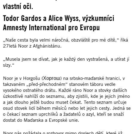
vlastní oči.
Todor Gardos a Alice Wyss, výzkumníci
Amnesty International pro Evropu
„Naše cesta byla velmi náročná, obzvláště pro mé dítě,“ říká
27letá Noor z Afghánistánu.
„Musela jsem se dívat, jak je každý den vystrašená, a utírat jí
slzy.“
Noor je v Horgošu (Хоргош) na srbsko-maďarské hranici, v
takzvaném „před-přechodném“ stanovém táboru vedle
vysokého ostnatého drátu. Každé ráno Noor a stovky dalších
úzkostlivě nahlíží do seznamu, aby zjistili, kde je jejich jméno
a jak dlouho ještě budou muset čekat. Tento seznam určuje
osud stovek lidí během měsíců nebo let jejich cesty. Jedná se
o čekací seznam uprchlíků a žadatelů o azyl, kteří se snaží
dostat do Maďarska a Evropské unie.
Noor nás požádala o rozhovor mimo doslech dětí, které již