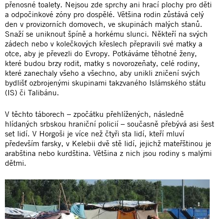
přenosné toalety. Nejsou zde sprchy ani hrací plochy pro děti
a odpočinkové zóny pro dospělé. Většina rodin zůstává celý
den v provizorních domovech, ve skupinách malých stanů.
Snaží se uniknout špíně a horkému slunci. Někteří na svých
zádech nebo v kolečkových křeslech přepravili své matky a
otce, aby je převezli do Evropy. Potkáváme těhotné ženy,
které budou brzy rodit, matky s novorozeňaty, celé rodiny,
které zanechaly všeho a všechno, aby unikli zničení svých
bydlišť ozbrojenými skupinami takzvaného Islámského státu
(IS) či Talibánu.
V těchto táborech – zpočátku přehlížených, následně
hlídaných srbskou hraniční policií – současně přebývá asi šest
set lidí. V Horgoši je více než čtyři sta lidí, kteří mluví
především farsky, v Kelebii dvě stě lidí, jejichž mateřštinou je
arabština nebo kurdština. Většina z nich jsou rodiny s malými
dětmi.