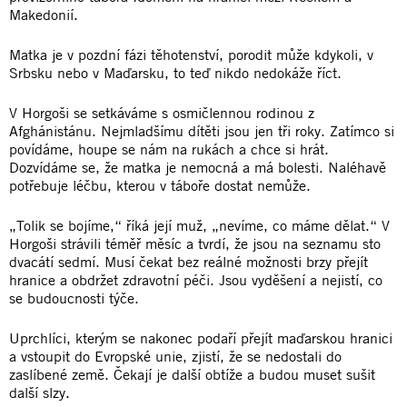
Makedonií.
Matka je v pozdní fázi těhotenství, porodit může kdykoli, v
Srbsku nebo v Maďarsku, to teď nikdo nedokáže říct.
V Horgoši se setkáváme s osmičlennou rodinou z
Afghánistánu. Nejmladšímu dítěti jsou jen tři roky. Zatímco si
povídáme, houpe se nám na rukách a chce si hrát.
Dozvídáme se, že matka je nemocná a má bolesti. Naléhavě
potřebuje léčbu, kterou v táboře dostat nemůže.
„Tolik se bojíme,“ říká její muž, „nevíme, co máme dělat.“ V
Horgoši strávili téměř měsíc a tvrdí, že jsou na seznamu sto
dvacátí sedmí. Musí čekat bez reálné možnosti brzy přejít
hranice a obdržet zdravotní péči. Jsou vyděšení a nejistí, co
se budoucnosti týče.
Uprchlíci, kterým se nakonec podaří přejít maďarskou hranici
a vstoupit do Evropské unie, zjistí, že se nedostali do
zaslíbené země. Čekají je další obtíže a budou muset sušit
další slzy.