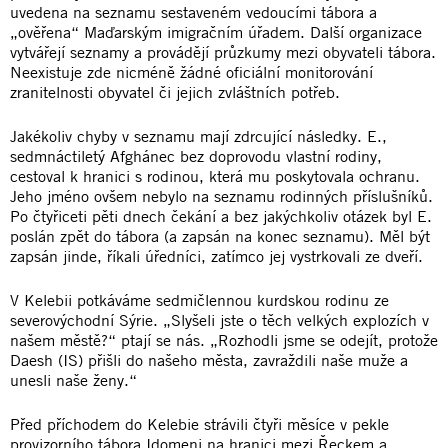
uvedena na seznamu sestaveném vedoucími tábora a
„ověřena“ Maďarským imigračním úřadem. Další organizace
vytvářejí seznamy a provádějí průzkumy mezi obyvateli tábora.
Neexistuje zde nicméně žádné oficiální monitorování
zranitelnosti obyvatel či jejich zvláštních potřeb.
Jakékoliv chyby v seznamu mají zdrcující následky. E.,
sedmnáctiletý Afghánec bez doprovodu vlastní rodiny,
cestoval k hranici s rodinou, která mu poskytovala ochranu.
Jeho jméno ovšem nebylo na seznamu rodinných příslušníků.
Po čtyřiceti pěti dnech čekání a bez jakýchkoliv otázek byl E.
poslán zpět do tábora (a zapsán na konec seznamu). Měl být
zapsán jinde, říkali úředníci, zatímco jej vystrkovali ze dveří.
V Kelebii potkáváme sedmičlennou kurdskou rodinu ze
severovýchodní Sýrie. „Slyšeli jste o těch velkých explozích v
našem městě?“ ptají se nás. „Rozhodli jsme se odejít, protože
Daesh (IS) přišli do našeho města, zavraždili naše muže a
unesli naše ženy.“
Před příchodem do Kelebie strávili čtyři měsíce v pekle
provizorního tábora Idomeni na hranici mezi Řeckem a