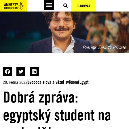
DAROVAT
Patrick Zaki © Private
20. ledna 2022
Svoboda slova a vězni svědomí
Egypt
Dobrá zpráva:
egyptský student na