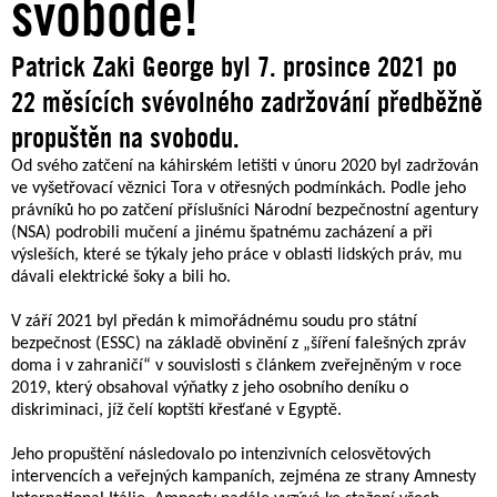
svobodě!
Patrick Zaki George byl 7. prosince 2021 po
22 měsících svévolného zadržování předběžně
propuštěn na svobodu.
Od svého zatčení na káhirském letišti v únoru 2020 byl zadržován
ve vyšetřovací věznici Tora v otřesných podmínkách. Podle jeho
právníků ho po zatčení příslušníci Národní bezpečnostní agentury
(NSA) podrobili mučení a jinému špatnému zacházení a při
výsleších, které se týkaly jeho práce v oblasti lidských práv, mu
dávali elektrické šoky a bili ho.
V září 2021 byl předán k mimořádnému soudu pro státní
bezpečnost (ESSC) na základě obvinění z „šíření falešných zpráv
doma i v zahraničí“ v souvislosti s článkem zveřejněným v roce
2019, který obsahoval výňatky z jeho osobního deníku o
diskriminaci, jíž čelí koptští křesťané v Egyptě.
Jeho propuštění následovalo po intenzivních celosvětových
intervencích a veřejných kampaních, zejména ze strany Amnesty