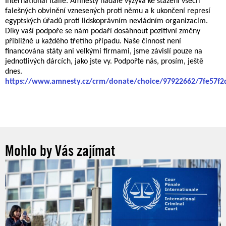
International Itálie. Amnesty nadále vyzývá ke stažení všech
falešných obvinění vznesených proti němu a k ukončení represí
egyptských úřadů proti lidskoprávním nevládním organizacím.
Díky vaší podpoře se nám podaří dosáhnout pozitivní změny
přibližně u každého třetího případu. Naše činnost není
financována státy ani velkými firmami, jsme závislí pouze na
jednotlivých dárcích, jako jste vy. Podpořte nás, prosím, ještě
dnes.
https://www.amnesty.cz/crm/donate/choice/97922662/7fe57f
Mohlo by Vás zajímat