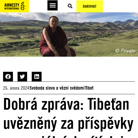
DAROVAT
© Private
25. února 2024
Svoboda slova a vězni svědomí
Tibet
Dobrá zpráva: Tibeťan
uvězněný za příspěvky