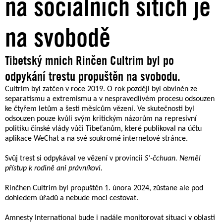
na sociálních sítích je
na svobodě
Tibetský mnich Rinčen Cultrim byl po
odpykání trestu propuštěn na svobodu.
Cultrim byl zatčen v roce 2019. O rok později byl obviněn ze
separatismu a extremismu a v nespravedlivém procesu odsouzen
ke čtyřem letům a šesti měsícům vězení. Ve skutečnosti byl
odsouzen pouze kvůli svým kritickým názorům na represivní
politiku čínské vlády vůči Tibeťanům, které publikoval na účtu
aplikace WeChat a na své soukromé internetové stránce.
Svůj trest si odpykával ve vězení v provincii
S‘-čchuan. Neměl
přístup k rodině ani právníkovi.
Rinčhen Cultrim byl propuštěn 1. února 2024, zůstane ale pod
dohledem úřadů a nebude moci cestovat.
Amnesty International bude i nadále monitorovat situaci v oblasti