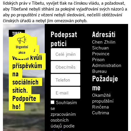
lidských práv v Tibetu, vyvíjet tlak na čínskou vládu, a požadovat,
aby Tibeťané nebyli stíháni za pokojné vyjadřování svých názorů a
aby po propuštění z vězení nebyli sledováni, nečelili obtěžování
čínských úřadů a nebyl jim omezován pohyb.
Podepsat
Adresáti
TIBET
Tibetský
petici
Chen Zhilin
Urgentní
Sichuan
mnich ve
akce
Province
vězení kvůli
Prison
příspěvkům
Administration
Bureau
na
Požaduje
sociálních
me
sítích.
Okamžité
Podpořte
propuštění
Souhlasím
ho!
Rinčena
se
Cultrima
zpracováním
osobních
údajů podle