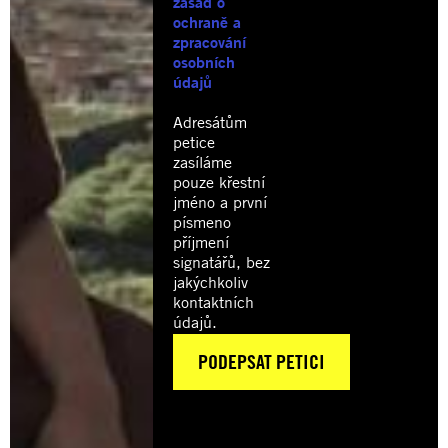
zásad o
ochraně a
zpracování
osobních
údajů
Adresátům
petice
zasíláme
pouze křestní
jméno a první
písmeno
příjmení
signatářů, bez
jakýchkoliv
kontaktních
údajů.