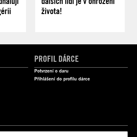
halují
dalších lidí je v ohrožení
érii
života!
PROFIL DÁRCE
Potvrzení o daru
Přihlášení do profilu dárce