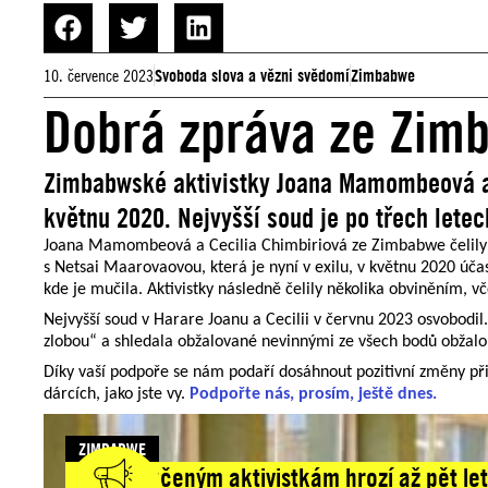
10. července 2023
Svoboda slova a vězni svědomí
Zimbabwe
Dobrá zpráva ze Zimb
Zimbabwské aktivistky Joana Mamombeová a C
květnu 2020. Nejvyšší soud je po třech letec
Joana Mamombeová a Cecilia Chimbiriová ze Zimbabwe čelily obv
s Netsai Maarovaovou, která je nyní v exilu, v květnu 2020 úča
kde je mučila. Aktivistky následně čelily několika obviněním, v
Nejvyšší soud v Harare Joanu a Cecilii v červnu 2023 osvobodi
zlobou“ a shledala obžalované nevinnými ze všech bodů obžalo
Díky vaší podpoře se nám podaří dosáhnout pozitivní změny přib
dárcích, jako jste vy.
Podpořte nás, prosím, ještě dnes.
ZIMBABWE
Třem mučeným aktivistkám hrozí až pět let