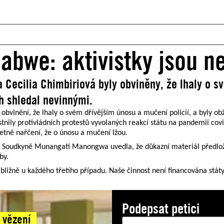
abwe: aktivistky jsou n
ecilia Chimbiriová byly obviněny, že lhaly o sv
h shledal nevinnými.
inění, že lhaly o svém dřívějším únosu a mučení policií, a byly obža
stnily protivládních protestů vyvolaných reakcí státu na pandemii cov
četně nařčení, že o únosu a mučení lžou.
l. Soudkyně Munangati Manongwa uvedla, že důkazní materiál předlože
by.
ližně u každého třetího případu. Naše činnost není financována státy
Podepsat petici
 vězení