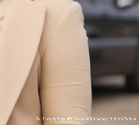
© Tsvangirayi Mukwazhi/Amnesty International