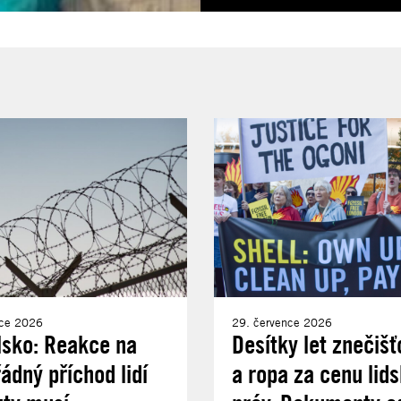
nce 2026
29. července 2026
lsko: Reakce na
Desítky let znečišť
dný příchod lidí
a ropa za cenu lid