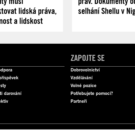
uty musí
práv. Dokumenty od
tovat lidská práva,
selhání Shellu v Nig
nost a lidskost
ZAPOJTE SE
odpora
Dobrovolnictví
příspěvek
Vzdělávání
sty
Volné pozice
ti darování
Potřebujete pomoci?
ktiv
Partneři