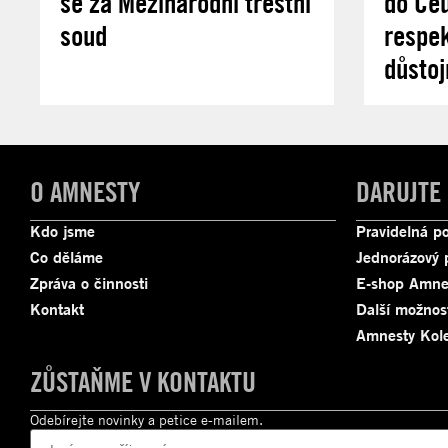
se za Mezinárodní trestní
do Ce
soud
respek
důstoj
O AMNESTY
DARUJTE
Kdo jsme
Pravidelná p
Co děláme
Jednorázový 
Zpráva o činnosti
E-shop Amne
Kontakt
Další možnos
Amnesty Kole
ZŮSTAŇME V KONTAKTU
Odebírejte novinky a petice e-mailem.