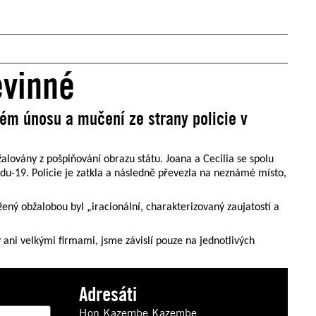
evinné
ém únosu a mučení ze strany policie v
lovány z pošpiňování obrazu státu. Joana a Cecilia se spolu
idu-19. Policie je zatkla a následně převezla na neznámé místo,
ný obžalobou byl „iracionální, charakterizovaný zaujatostí a
 ani velkými firmami, jsme závislí pouze na jednotlivých
Adresáti
Hon Kazembe Kazembe