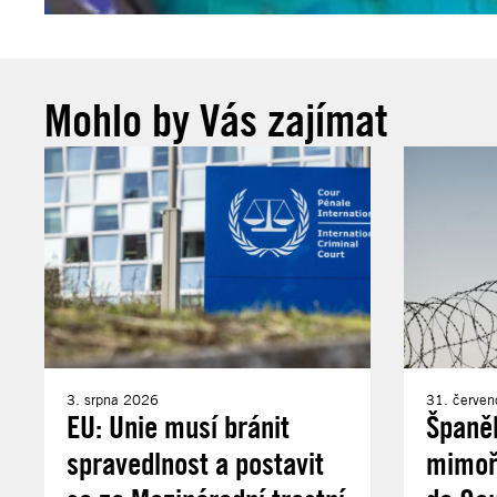
Mohlo by Vás zajímat
3. srpna 2026
31. červe
EU: Unie musí bránit
Španě
spravedlnost a postavit
mimořá