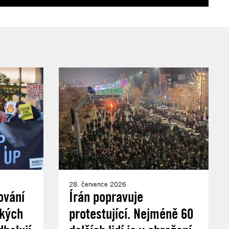
28. července 2026
ování
Írán popravuje
ských
protestující. Nejméně 60