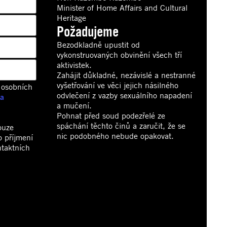
Minister of Home Affairs and Cultural
Heritage
Požadujeme
Bezodkladně upustit od
vykonstruovaných obvinění všech tří
aktivistek.
Zahájit důkladné, nezávislé a nestranné
vyšetřování ve věci jejich násilného
 osobních
odvlečení z vazby sexuálního napadení
 a
a mučení.
Pohnat před soud podezřelé ze
spáchání těchto činů a zaručit, že se
ouze
nic podobného nebude opakovat.
o příjmení
ntaktních