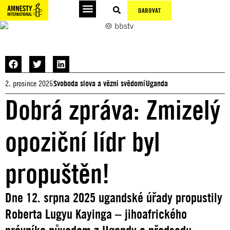
DAROVAT
© bbstv
2. prosince 2025
Svoboda slova a vězni svědomí
Uganda
Dobrá zpráva: Zmizelý
opoziční lídr byl
propuštěn!
Dne 12. srpna 2025 ugandské úřady propustily
Roberta Lugyu Kayinga – jihoafrického