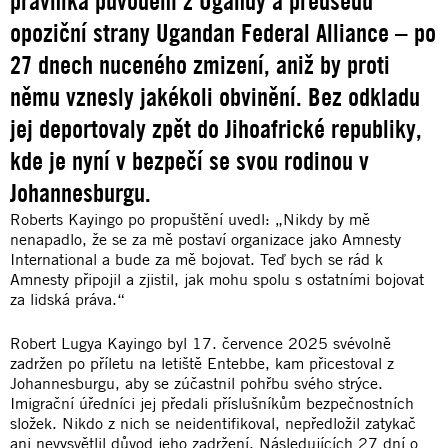
právníka původem z Ugandy a předsedu
opoziční strany Ugandan Federal Alliance – po
27 dnech nuceného zmizení, aniž by proti
němu vznesly jakékoli obvinění. Bez odkladu
jej deportovaly zpět do Jihoafrické republiky,
kde je nyní v bezpečí se svou rodinou v
Johannesburgu.
Roberts Kayingo po propuštění uvedl: „Nikdy by mě
nenapadlo, že se za mě postaví organizace jako Amnesty
International a bude za mě bojovat. Teď bych se rád k
Amnesty připojil a zjistil, jak mohu spolu s ostatními bojovat
za lidská práva.“
Robert Lugya Kayingo byl 17. července 2025 svévolně
zadržen po příletu na letiště Entebbe, kam přicestoval z
Johannesburgu, aby se zúčastnil pohřbu svého strýce.
Imigrační úředníci jej předali příslušníkům bezpečnostních
složek. Nikdo z nich se neidentifikoval, nepředložil zatykač
ani nevysvětlil důvod jeho zadržení. Následujících 27 dní o