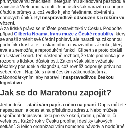
průmyslovému znečištění, nelegálnímu skladování pesticidů a
závislosti Vietnamu na uhlí. Jeho úsilí však narazilo na odpor
úřadů a průmyslu, což vedlo k jeho falešnému obvinění z
daňových úniků. Byl
nespravedlivě odsouzen k 5 rokům ve
vězení.
A za lidská práva se můžete postavit také v Česku. Podpořte
případ
Gilberta Noama, trans muže z České republiky
, který
se snažil změnit své úřední pohlaví, ale narazil na zákonnou
podmínku kastrace – riskantního a invazivního zákroku, který
trvale znemožňuje reprodukční funkci. Gilbert se proto obrátil
na Ústavní soud. Ten následně rozhodl, že tato podmínka je v
rozporu s lidskou důstojností. Zákon však stále vyžaduje
lékařský posudek a diagnózu, což rovněž odporuje právu na
sebeurčení. Napište s námi českým zákonodárcům a
zákonodárkyním, aby napravili
nespravedlivou českou
legislativu.
Jak se do Maratonu zapojit?
Jednoduše –
stačí vám papír a něco na psaní
. Dopis můžete
napsat sami a odeslat na příslušnou adresu. Nebo můžete
uspořádat dopisovou akci pro své okolí, rodinu, přátele, či
veřejnost. Každý rok v Česku probíhají desítky takových
setkání. S jejich organizací vám pomohou návody a podpůrné