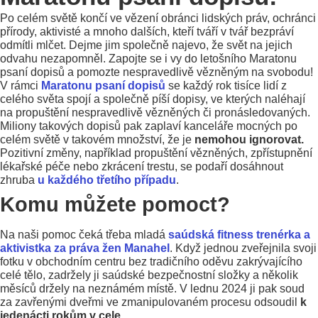
Po celém světě končí ve vězení obránci lidských práv, ochránci
přírody, aktivisté a mnoho dalších, kteří tváří v tvář bezpráví
odmítli mlčet. Dejme jim společně najevo, že svět na jejich
odvahu nezapomněl. Zapojte se i vy do letošního Maratonu
psaní dopisů a pomozte nespravedlivě vězněným na svobodu!
V rámci
Maratonu psaní dopisů
se každý rok tisíce lidí z
celého světa spojí a společně píší dopisy, ve kterých naléhají
na propuštění nespravedlivě vězněných či pronásledovaných.
Miliony takových dopisů pak zaplaví kanceláře mocných po
celém světě v takovém množství, že je
nemohou ignorovat.
Pozitivní změny, například propuštění vězněných, zpřístupnění
lékařské péče nebo zkrácení trestu, se podaří dosáhnout
zhruba
u každého třetího případu
.
Komu můžete pomoct?
Na naši pomoc čeká třeba mladá
saúdská fitness trenérka a
aktivistka za práva žen Manahel
. Když jednou zveřejnila svoji
fotku v obchodním centru bez tradičního oděvu zakrývajícího
celé tělo, zadržely ji saúdské bezpečnostní složky a několik
měsíců držely na neznámém místě. V lednu 2024 ji pak soud
za zavřenými dveřmi ve zmanipulovaném procesu odsoudil
k
jedenácti rokům v cele
.