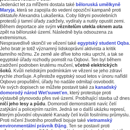
Jedenáct let za mřížemi dostala také
běloruská umělkyně
Maryja
, která se zapojila do vedení opoziční kampaně proti
diktatuře Alexandra Lukašenka. Coby lídryni povolebních
protestů ji tamní úřady zadržely, vydíraly a nutily opustit zemi.
Během deportace ale svým
věznitelům utekla oknem auta
zpět na běloruské území. Následně byla odsouzena za
extremismus.
Nespravedlivě skončil ve vězení také
egyptský student Oqba
.
Jeho bratr je totiž významný lidskoprávní aktivista a kritik
tamního režimu. Ze země ale dříve toho roku uprchl, a tak se
egyptské úřady rozhodly pomstít na Oqbovi. Ten byl během
zadržení podroben krutému mučení,
včetně elektrických
šoků
. Kvůli nelidským podmínkám ve vězení se jeho zdraví
rychle zhoršuje. A přestože egyptský soud letos v únoru nařídil
Oqbovo propuštění, úřady ho nadále odmítají osvobodit.
Ve svých dopisech se můžete postavit také za
kanadský
domorodý národ Wet’suwet’en
, který protestuje proti
výstavbě plynovodu přes své území. Probíhající stavba už dnes
ničí jeho lesy a půdu
. Domorodí demonstranti navíc čelí
zatýkání a policejním raziím. Jedná se o další ukázku represí,
kterým původní obyvatelé Kanady čelí kvůli fosilnímu průmyslu.
Proti ničení životního prostředí bojuje také
vietnamský
environmentální právník Đặng
. Ten se postavil proti