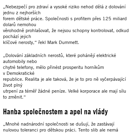
„Nebezpečí pro zdraví a vysoké riziko nehod dělá z dolování
jednu z nejhorších
forem dětské práce. Společnosti s profitem přes 125 miliard
dolarů nemohou
věrohodně prohlašovat, že nejsou schopny kontrolovat, odkud
pochází jejich
klíčové nerosty,“ řekl Mark Dummett.
„Dolování základních nerostů, které pohánějí elektrické
automobily nebo
chytré telefony, mělo přinést prosperitu horníkům
v Demokratické
republice. Realita je ale taková, že je to pro ně vyčerpávající
život plný
utrpení za téměř žádné peníze. Velké korporace ale mají sílu
to změnit.“
Hanba společnostem a apel na vlády
„Mnohé nadnárodní společnosti se dušují, že zastávají
nulovou toleranci pro dětskou práci. Tento slib ale nemá