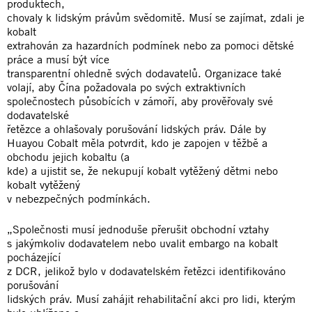
produktech,
chovaly k lidským právům svědomitě. Musí se zajímat, zdali je
kobalt
extrahován za hazardních podmínek nebo za pomoci dětské
práce a musí být více
transparentní ohledně svých dodavatelů. Organizace také
volají, aby Čína požadovala po svých extraktivních
společnostech působících v zámoří, aby prověřovaly své
dodavatelské
řetězce a ohlašovaly porušování lidských práv. Dále by
Huayou Cobalt měla potvrdit, kdo je zapojen v těžbě a
obchodu jejich kobaltu (a
kde) a ujistit se, že nekupují kobalt vytěžený dětmi nebo
kobalt vytěžený
v nebezpečných podmínkách.
„Společnosti musí jednoduše přerušit obchodní vztahy
s jakýmkoliv dodavatelem nebo uvalit embargo na kobalt
pocházející
z DCR, jelikož bylo v dodavatelském řetězci identifikováno
porušování
lidských práv. Musí zahájit rehabilitační akci pro lidi, kterým