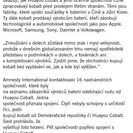
zpracovávají kobalt před prodejem třetím stranám. Těmi jsou
fabriky, které vyrábí součástky k bateriím v Číně a Jižní Korei.
Ty dále kobalt prodávají výrobcům baterií, kteří zásobují
technologické a automobilové společnosti jako jsou Apple,
Microsoft, Samsung, Sony, Daimler a Volkswagen.
„Zneužívání v dolech zůstává mimo zrak i mysl veřejnosti,
protože v dnešním globalizovaném trhu nemají spotřebitelé
představu o podmínkách v dolech, v továrnách ani
v kompletování výrobků. Zjistili jsme, že obchodníci kupují
kobalt bez vyptávání se, jak a kde byl vytěžen.”
Amnesty International kontaktovalo 16 nadnárodních
společností, které byly
na seznamu zákazníků výrobců baterií odebírající rudu od
Huayou Cobalt. Jedna
společnost přiznala spojení. Čtyři nebyly schopny s určitostí
říci, jestli
kupují kobalt od Demokratické republiky či Huayou Cobalt.
Šest prohlásilo, že
vyšetřují toto tvrzení. Pět společnosti popřelo spojení s
Huayou Cobalt,