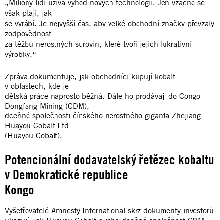
„Miliony lidí užívá výhod nových technologií. Jen vzácně se
však ptají, jak
se vyrábí. Je nejvyšší čas, aby velké obchodní značky převzaly
zodpovědnost
za těžbu nerostných surovin, které tvoří jejich lukrativní
výrobky.“
Zpráva dokumentuje, jak obchodníci kupují kobalt
v oblastech, kde je
dětská práce naprosto běžná. Dále ho prodávají do Congo
Dongfang Mining (CDM),
dceřiné společnosti čínského nerostného giganta Zhejiang
Huayou Cobalt Ltd
(Huayou Cobalt).
Potencionální dodavatelský řetězec kobaltu
v Demokratické republice
Kongo
Vyšetřovatelé Amnesty International skrz dokumenty investorů
ukazují, jak Huayou Cobalt a jeho dceřiná společnost CDM