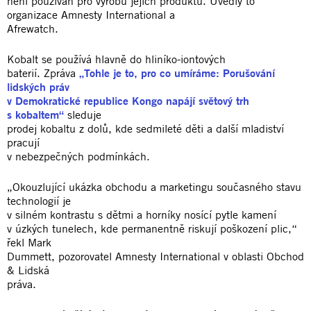
není používán pro výrobu jejich produktů. Uvedly to
organizace Amnesty International a
Afrewatch.
Kobalt se používá hlavně do hliníko-iontových
baterií. Zpráva
„Tohle je to, pro co umíráme: Porušování
lidských práv
v Demokratické republice Kongo napájí světový trh
s kobaltem“
sleduje
prodej kobaltu z dolů, kde sedmileté děti a další mladiství
pracují
v nebezpečných podmínkách.
„Okouzlující ukázka obchodu a marketingu současného stavu
technologií je
v silném kontrastu s dětmi a horníky nosící pytle kamení
v úzkých tunelech, kde permanentně riskují poškození plic,“
řekl Mark
Dummett, pozorovatel Amnesty International v oblasti Obchod
& Lidská
práva.