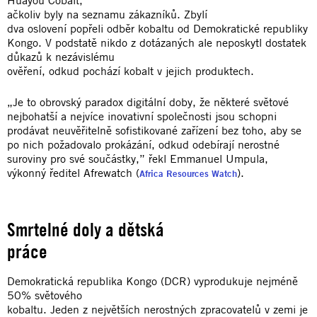
ačkoliv byly na seznamu zákazníků. Zbylí
dva oslovení popřeli odběr kobaltu od Demokratické republiky
Kongo. V podstatě nikdo z dotázaných ale neposkytl dostatek
důkazů k nezávislému
ověření, odkud pochází kobalt v jejich produktech.
„Je to obrovský paradox digitální doby, že některé světové
nejbohatší a nejvíce inovativní společnosti jsou schopni
prodávat neuvěřitelně sofistikované zařízení bez toho, aby se
po nich požadovalo prokázání, odkud odebírají nerostné
suroviny pro své součástky,” řekl Emmanuel Umpula,
výkonný ředitel Afrewatch (
).
Africa Resources Watch
Smrtelné doly a dětská
práce
Demokratická republika Kongo (DCR) vyprodukuje nejméně
50% světového
kobaltu. Jeden z největších nerostných zpracovatelů v zemi je