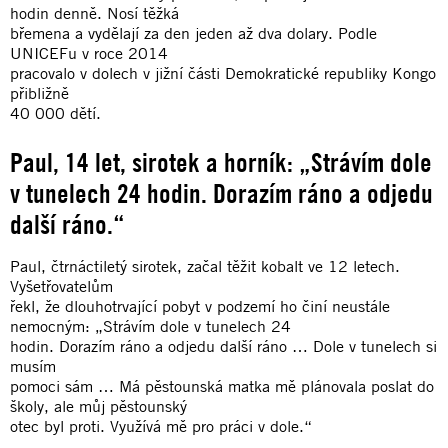
hodin denně. Nosí těžká
břemena a vydělají za den jeden až dva dolary. Podle
UNICEFu v roce 2014
pracovalo v dolech v jižní části Demokratické republiky Kongo
přibližně
40 000 dětí.
Paul, 14 let, sirotek a horník: „Strávím dole
v tunelech 24 hodin. Dorazím ráno a odjedu
další ráno.“
Paul, čtrnáctiletý sirotek, začal těžit kobalt ve 12 letech.
Vyšetřovatelům
řekl, že dlouhotrvající pobyt v podzemí ho činí neustále
nemocným: „Strávím dole v tunelech 24
hodin. Dorazím ráno a odjedu další ráno … Dole v tunelech si
musím
pomoci sám … Má pěstounská matka mě plánovala poslat do
školy, ale můj pěstounský
otec byl proti. Využívá mě pro práci v dole.“