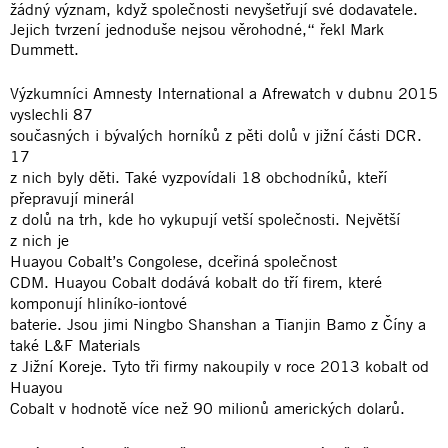
žádný význam, když společnosti nevyšetřují své dodavatele.
Jejich tvrzení jednoduše nejsou věrohodné,“ řekl Mark
Dummett.
Výzkumníci Amnesty International a Afrewatch v dubnu 2015
vyslechli 87
současných i bývalých horníků z pěti dolů v jižní části DCR.
17
z nich byly děti. Také vyzpovídali 18 obchodníků, kteří
přepravují minerál
z dolů na trh, kde ho vykupují vetší společnosti. Největší
z nich je
Huayou Cobalt’s Congolese, dceřiná společnost
CDM. Huayou Cobalt dodává kobalt do tří firem, které
komponují hliníko-iontové
baterie. Jsou jimi Ningbo Shanshan a Tianjin Bamo z Číny a
také L&F Materials
z Jižní Koreje. Tyto tři firmy nakoupily v roce 2013 kobalt od
Huayou
Cobalt v hodnotě více než 90 milionů amerických dolarů.