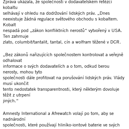
Zpráva ukázala, že společnosti v dodavatelském řetězci
kobaltu
selhávají v ohledu na dodržování lidských práv. „Dnes
neexistuje žádná regulace světového obchodu s kobaltem.
Kobalt
nespadá pod „zákon konfliktních nerostů“ vytvořený v USA.
Ten zahrnuje
zlato, columbit/tantalit, tantal, cín a wolfram těžené v DCR.
„Bez zákonů nařizujících společnostem kontrolovat a veřejně
odhalovat
informace o svých dodavatelích a o tom, odkud berou
nerosty, mohou tyto
společnosti dále profitovat na porušování lidských práv. Vlády
musí ukončit
tento nedostatek transparentnosti, který některým dovoluje
těžit z utrpení
jiných.“
Amnesty International a Afrewatch volají po tom, aby se
nadnárodní
společnosti, které používají hliníko-iontové baterie ve svých