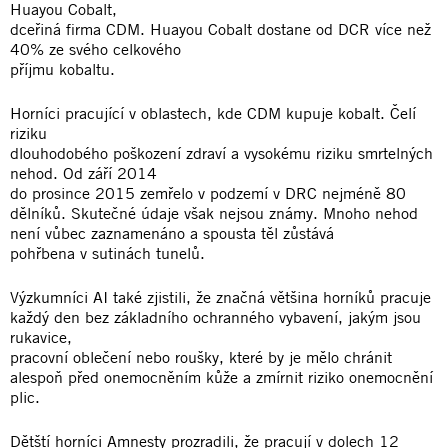
Huayou Cobalt,
dceřiná firma CDM. Huayou Cobalt dostane od DCR více než
40% ze svého celkového
příjmu kobaltu.
Horníci pracující v oblastech, kde CDM kupuje kobalt. Čelí
riziku
dlouhodobého poškození zdraví a vysokému riziku smrtelných
nehod. Od září 2014
do prosince 2015 zemřelo v podzemí v DRC nejméně 80
dělníků. Skutečné údaje však nejsou známy. Mnoho nehod
není vůbec zaznamenáno a spousta těl zůstává
pohřbena v sutinách tunelů.
Výzkumníci AI také zjistili, že značná většina horníků pracuje
každý den bez základního ochranného vybavení, jakým jsou
rukavice,
pracovní oblečení nebo roušky, které by je mělo chránit
alespoň před onemocněním kůže a zmírnit riziko onemocnění
plic.
Dětští horníci Amnesty prozradili, že pracují v dolech 12