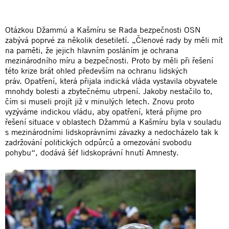
Otázkou Džammú a Kašmíru se Rada bezpečnosti OSN
zabývá poprvé za několik desetiletí. „Členové rady by měli mít
na paměti, že jejich hlavním posláním je ochrana
mezinárodního míru a bezpečnosti. Proto by měli při řešení
této krize brát ohled především na ochranu lidských
práv. Opatření, která přijala indická vláda vystavila obyvatele
mnohdy bolesti a zbytečnému utrpení. Jakoby nestačilo to,
čím si museli projít již v minulých letech. Znovu proto
vyzýváme indickou vládu, aby opatření, která přijme pro
řešení situace v oblastech Džammú a Kašmíru byla v souladu
s mezinárodními lidskoprávními závazky a nedocházelo tak k
zadržování politických odpůrců a omezování svobodu
pohybu“, dodává šéf lidskoprávní hnutí Amnesty.