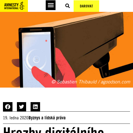
DAROVAT
Podepsat petice
© Sebastien Thibauld / agoodson.com
19. ledna 2020
Byznys a lidská práva
Hrozby digitálního