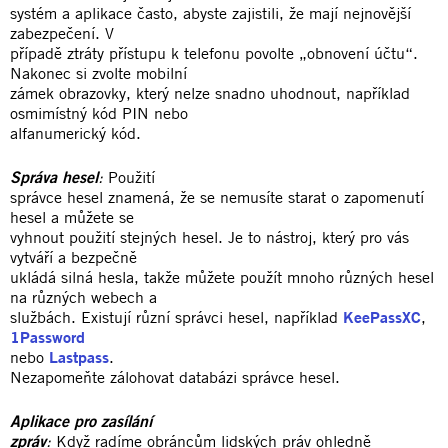
systém a aplikace často, abyste zajistili, že mají nejnovější
zabezpečení. V
případě ztráty přístupu k telefonu povolte „obnovení účtu“.
Nakonec si zvolte mobilní
zámek obrazovky, který nelze snadno uhodnout, například
osmimístný kód PIN nebo
alfanumerický kód.
Správa hesel
:
Použití
správce hesel znamená, že se nemusíte starat o zapomenutí
hesel a můžete se
vyhnout použití stejných hesel. Je to nástroj, který pro vás
vytváří a bezpečně
ukládá silná hesla, takže můžete použít mnoho různých hesel
na různých webech a
službách. Existují různí správci hesel, například
KeePassXC
,
1Password
nebo
Lastpass
.
Nezapomeňte zálohovat databázi správce hesel.
Aplikace pro zasílání
zpráv
:
Když radíme obráncům lidských práv ohledně