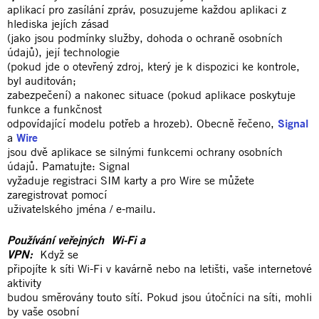
aplikací pro zasílání zpráv, posuzujeme každou aplikaci z
hlediska jejích zásad
(jako jsou podmínky služby, dohoda o ochraně osobních
údajů), její technologie
(pokud jde o otevřený zdroj, který je k dispozici ke kontrole,
byl auditován;
zabezpečení) a nakonec situace (pokud aplikace poskytuje
funkce a funkčnost
odpovídající modelu potřeb a hrozeb). Obecně řečeno,
Signal
a
Wire
jsou dvě aplikace se silnými funkcemi ochrany osobních
údajů. Pamatujte: Signal
vyžaduje registraci SIM karty a pro Wire se můžete
zaregistrovat pomocí
uživatelského jména / e-mailu.
Používání veřejných Wi-Fi a
VPN:
Když se
připojíte k síti Wi-Fi v kavárně nebo na letišti, vaše internetové
aktivity
budou směrovány touto sítí. Pokud jsou útočníci na síti, mohli
by vaše osobní