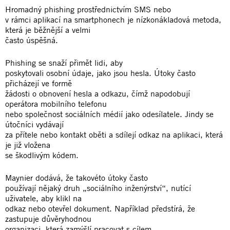
Hromadný phishing prostřednictvím SMS nebo
v rámci aplikací na smartphonech je nízkonákladová metoda,
která je běžnější a velmi
často úspěšná.
Phishing se snaží přimět lidi, aby
poskytovali osobní údaje, jako jsou hesla. Útoky často
přicházejí ve formě
žádosti o obnovení hesla a odkazu, čímž napodobují
operátora mobilního telefonu
nebo společnost sociálních médií jako odesílatele. Jindy se
útočníci vydávají
za přítele nebo kontakt oběti a sdílejí odkaz na aplikaci, která
je již vložena
se škodlivým kódem.
Maynier dodává, že takovéto útoky často
používají nějaký druh „sociálního inženýrství“, nutící
uživatele, aby klikl na
odkaz nebo otevřel dokument. Například předstírá, že
zastupuje důvěryhodnou
organizaci, která zamýšlí pracovat s cílem.