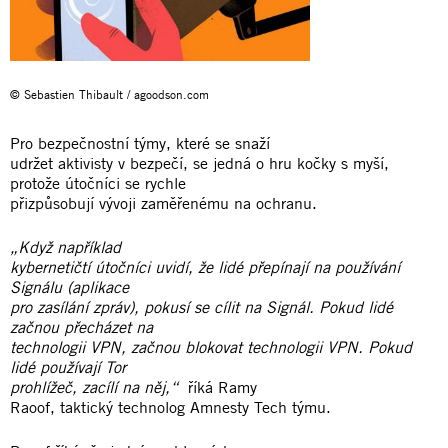
© Sebastien Thibault / agoodson.com
Pro bezpečnostní týmy, které se snaží
udržet aktivisty v bezpečí, se jedná o hru kočky s myší,
protože útočníci se rychle
přizpůsobují vývoji zaměřenému na ochranu.
„Když například
kybernetičtí útočníci uvidí, že lidé přepínají na používání
Signálu (aplikace
pro zasílání zpráv), pokusí se cílit na Signál. Pokud lidé
začnou přecházet na
technologii VPN, začnou blokovat technologii VPN. Pokud
lidé používají Tor
prohlížeč, zacílí na něj,“
říká Ramy
Raoof, taktický technolog Amnesty Tech týmu.