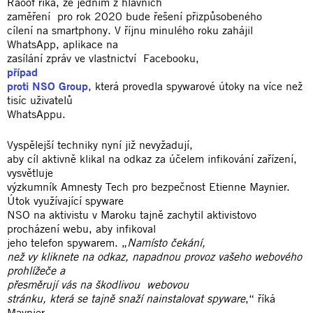
Raoof říká, že jedním z hlavních
zaměření pro rok 2020 bude řešení přizpůsobeného
cílení na smartphony. V říjnu minulého roku zahájil
WhatsApp, aplikace na
zasílání zpráv ve vlastnictví Facebooku,
případ
proti NSO Group
, která provedla spywarové útoky na více než
tisíc uživatelů
WhatsAppu.
Vyspělejší techniky nyní již nevyžadují,
aby cíl aktivně klikal na odkaz za účelem infikování zařízení,
vysvětluje
výzkumník Amnesty Tech pro bezpečnost Etienne Maynier.
Útok využívající spyware
NSO na aktivistu v Maroku tajně zachytil aktivistovo
procházení webu, aby infikoval
jeho telefon spywarem. „
Namísto čekání,
než vy kliknete na odkaz, napadnou provoz vašeho webového
prohlížeče a
přesměrují vás na škodlivou webovou
stránku, která se tajně snaží nainstalovat spyware
,“ říká
Maynier.