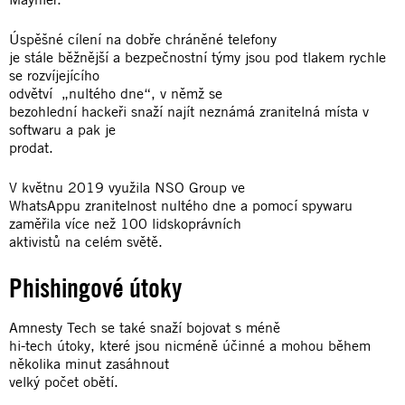
Úspěšné cílení na dobře chráněné telefony
je stále běžnější a bezpečnostní týmy jsou pod tlakem rychle
se rozvíjejícího
odvětví „nultého dne“, v němž se
bezohlední hackeři snaží najít neznámá zranitelná místa v
softwaru a pak je
prodat.
V květnu 2019 využila NSO Group ve
WhatsAppu zranitelnost nultého dne a pomocí spywaru
zaměřila více než 100 lidskoprávních
aktivistů na celém světě.
Phishingové útoky
Amnesty Tech se také snaží bojovat s méně
hi-tech útoky, které jsou nicméně účinné a mohou během
několika minut zasáhnout
velký počet obětí.