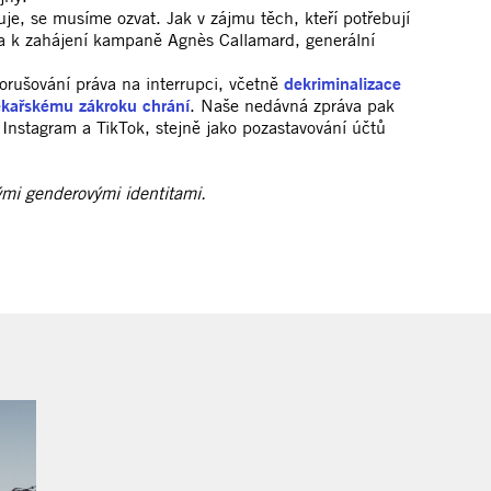
uje, se musíme ozvat. Jak v zájmu těch, kteří potřebují
lila k zahájení kampaně Agnès Callamard, generální
orušování práva na interrupci, včetně
dekriminalizace
ékařskému zákroku chrání
. Naše nedávná zpráva pak
 Instagram a TikTok, stejně jako pozastavování účtů
nými genderovými identitami.