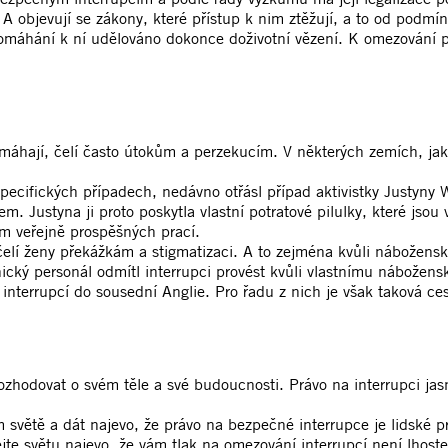
í. A objevují se zákony, které přístup k nim ztěžují, a to od po
omáhání k ní udělováno dokonce doživotní vězení. K omezování pr
pomáhají, čelí často útokům a perzekucím. V některých zemích, jak
pecifických případech, nedávno otřásl případ aktivistky Justyny
. Justyna ji proto poskytla vlastní potratové pilulky, které jsou
cům veřejně prospěšných prací.
 čelí ženy překážkám a stigmatizaci. A to zejména kvůli nábožens
nický personál odmítl interrupci provést kvůli vlastnímu nábože
interrupcí do sousední Anglie. Pro řadu z nich je však taková c
zhodovat o svém těle a své budoucnosti. Právo na interrupci jasn
 světě a dát najevo, že právo na bezpečné interrupce je lidské 
jte světu najevo, že vám tlak na omezování interrupcí není lhost