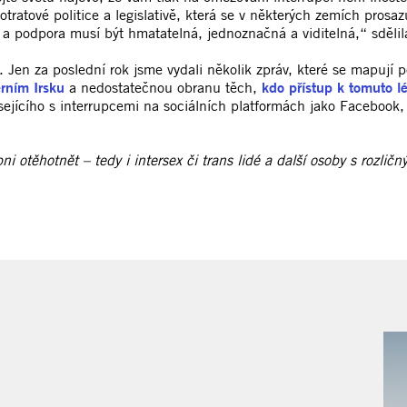
ratové politice a legislativě, která se v některých zemích prosaz
rita a podpora musí být hmatatelná, jednoznačná a viditelná,“ sdě
en za poslední rok jsme vydali několik zpráv, které se mapují p
rním Irsku
a nedostatečnou obranu těch,
kdo přístup k tomuto l
ejícího s interrupcemi na sociálních platformách jako Facebook,
i otěhotnět – tedy i intersex či trans lidé a další osoby s rozlič