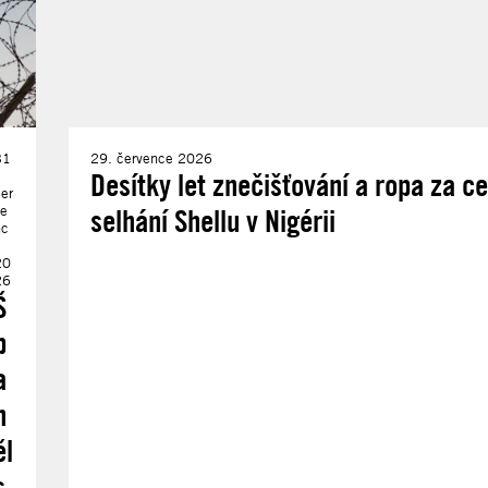
31
29. července 2026
Desítky let znečišťování a ropa za c
er
ve
selhání Shellu v Nigérii
nc
e
20
26
Š
p
a
n
ěl
s