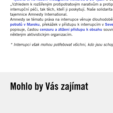
„Vzhledem k rozšířeným protipotratovým narativům a protipot
interrupční péči, tak těch, kteří ji poskytují. Naše solida
tajemnice Amnesty International.
Amnesty se tématu práva na interrupce věnuje dlouhodobě. J
potratů v Maroku
, překážek v přístupu k interrupcím v
Seve
popisuje, častou
cenzuru a ztížení přístupu k obsahu
souvis
některým aktivistickým organizacím.
* Interrupci však mohou potřebovat všichni, kdo jsou schopn
Mohlo by Vás zajímat