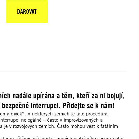
DAROVAT
© Chepa Beltran/Long Visual Press
ch nadále upírána a těm, kteří za ni bojují,
 bezpečné interrupci. Přidejte se k nám!
en a dívek*. V některých zemích je tato procedura
nterrupci nelegálně – často v improvizovaných a
 je v rozvojových zemích. Často mohou vést k fatálním
poru většiny veřejnosti v zemích globálního severu i jihu.