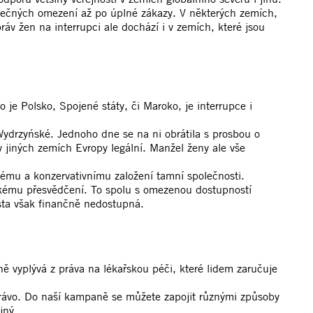
dmínečných omezení až po úplné zákazy. V některých zemích,
áv žen na interrupci ale dochází i v zemích, které jsou
o je Polsko, Spojené státy, či Maroko, je interrupce i
 Wydrzyńské. Jednoho dne se na ni obrátila s prosbou o
 v jiných zemích Evropy legální. Manžel ženy ale vše
kému a konzervativnímu založení tamní společnosti.
nskému přesvědčení. To spolu s omezenou dostupností
esta však finančně nedostupná.
ě vyplývá z práva na lékařskou péči, které lidem zaručuje
právo. Do naší kampaně se můžete zapojit různými způsoby
ejný.