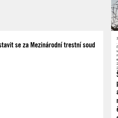
stavit se za Mezinárodní trestní soud
.
č