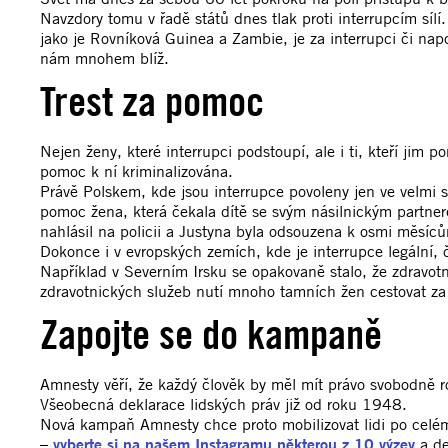
Navzdory tomu v řadě států dnes tlak proti interrupcím síl
jako je Rovníková Guinea a Zambie, je za interrupci či nap
nám mnohem blíž.
Trest za pomoc
Nejen ženy, které interrupci podstoupí, ale i ti, kteří jim 
pomoc k ní kriminalizována.
Právě Polskem, kde jsou interrupce povoleny jen ve velmi s
pomoc žena, která čekala dítě se svým násilnickým partnerem
nahlásil na policii a Justyna byla odsouzena k osmi měsí
Dokonce i v evropských zemích, kde je interrupce legální,
Například v Severním Irsku se opakovaně stalo, že zdravot
zdravotnických služeb nutí mnoho tamních žen cestovat za 
Zapojte se do kampaně
Amnesty věří, že každý člověk by měl mít právo svobodně ro
Všeobecná deklarace lidských práv již od roku 1948.
Nová kampaň Amnesty chce proto mobilizovat lidi po celém
–
vyberte si na našem Instagramu
některou z 10 výzev
a de