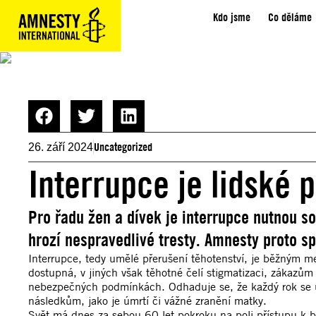
Kdo jsme
Co děláme
Uncategorized
26. září 2024
Interrupce je lidské 
Pro řadu žen a dívek je interrupce nutnou so
hrozí nespravedlivé tresty. Amnesty proto s
Interrupce, tedy umělé přerušení těhotenství, je běžným m
dostupná, v jiných však těhotné čelí stigmatizaci, zákazů
nebezpečných podmínkách. Odhaduje se, že každý rok se us
následkům, jako je úmrtí či vážné zranění matky.
Svět má dnes za sebou 60 let pokroku na poli přístupu k be