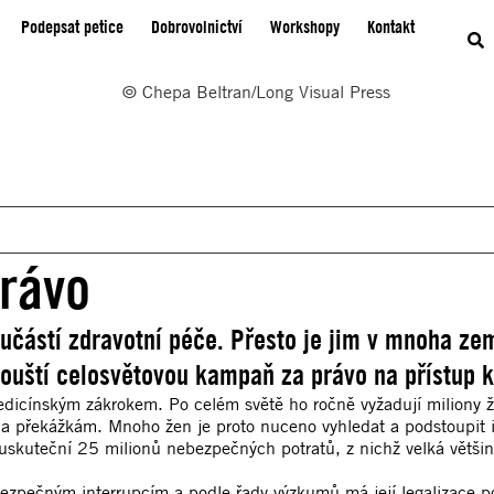
Podepsat petice
Dobrovolnictví
Workshopy
Kontakt
právo
učástí zdravotní péče. Přesto je jim v mnoha zemí
pouští celosvětovou kampaň za právo na přístup k
edicínským zákrokem. Po celém světě ho ročně vyžadují miliony ž
m a překážkám. Mnoho žen je proto nuceno vyhledat a podstoupit i
kuteční 25 milionů nebezpečných potratů, z nichž velká většina
zpečným interrupcím a podle řady výzkumů má její legalizace pod