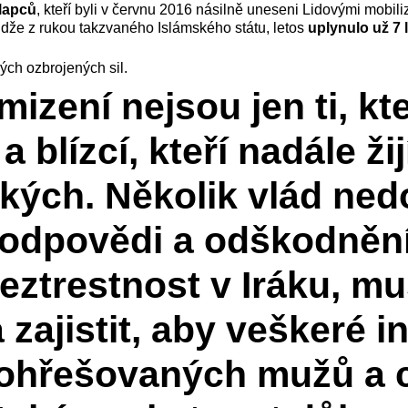
lapců
, kteří byli v červnu 2016 násilně uneseni Lidovými mobil
dže z rukou takzvaného Islámského státu, letos
uplynulo už 7 l
kých ozbrojených sil.
zení nejsou jen ti, kte
a blízcí, kteří nadále ži
zkých. Několik vlád ne
dpovědi a odškodnění, 
eztrestnost v Iráku, mus
 zajistit, aby veškeré 
ohřešovaných mužů a c