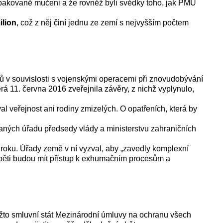
li opakovaně mučeni a že rovněž byli svědky toho, jak PMU
ilion
, což z něj činí jednu ze zemí s nejvyšším počtem
isů v souvislosti s vojenskými operacemi při znovudobývání
rá 11. června 2016 zveřejnila závěry, z nichž vyplynulo,
l veřejnost ani rodiny zmizelých. O opatřeních, která by
aných úřadu předsedy vlády a ministerstvu zahraničních
roku. Úřady země v ní vyzval, aby „zavedly komplexní
ny oběti budou mít přístup k exhumačním procesům a
ožto smluvní stát Mezinárodní úmluvy na ochranu všech