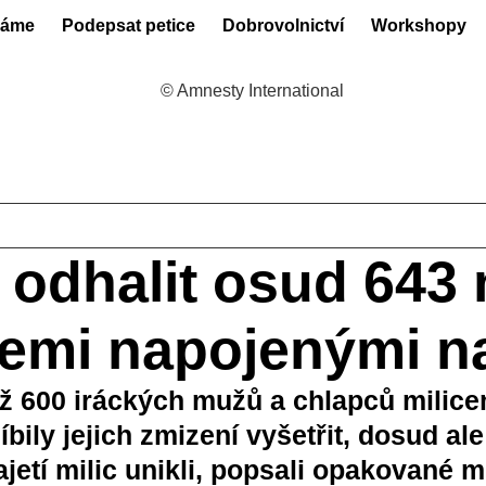
láme
Podepsat petice
Dobrovolnictví
Workshopy
í odhalit osud 643
emi napojenými n
ež 600 iráckých mužů a chlapců milicem
íbily jejich zmizení vyšetřit, dosud a
 zajetí milic unikli, popsali opakované 