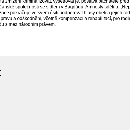
 zmizení kriminalizovat, vyšetřovat je, postavit pachatele pře
čanské společnosti se sídlem v Bagdádu, Amnesty sdělila: „Ne
ce pokračuje ve svém úsilí podporovat hlasy obětí a jejich rodi
nápravu a odškodnění, včetně kompenzací a rehabilitací, pro rod
ladu s mezinárodním právem.
t