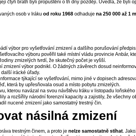
jí čtyři bratři byli propuštěni o tři dny později. Uvedla, že by
vaných osob v Iráku
od roku 1968
odhaduje
na 250 000 až 1 m
Abádí výbor pro vyšetřování zmizení a dalšího porušování předp
etřovacího výboru pověřil také místní vládu provincie Anbár, kte
odiny zmizelých tvrdí, že skutečný počet je vyšší.
ní zmizení výbor podnikl. O žádných závěrech dosud neinformova
 další irácké úřady.
nformace týkající se vyšetřování, mimo jiné v dopisech adresov
, která by upřesňovala osud a místo pobytu zmizelých.
, kterou navázal na svou návštěvu Iráku v listopadu loňského 
ílily a rozšířily národní forenzní kapacity a zajistily, že všech
adil nucené zmizení jako samostatný trestný čin.
ovat násilná zmizení
ráva trestným činem, a proto je
nelze samostatně stíhat
. Jak