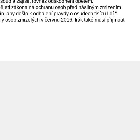
d soud a zajistit rovněž odškodnění obětem.
přijetí zákona na ochranu osob před násilným zmizením
n, aby došlo k odhalení pravdy o osudech tisíců lidí.“
iny osob zmizelých v červnu 2016. Irák také musí přijmout