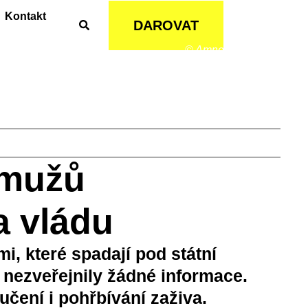
Kontakt
DAROVAT
© Amnesty International
 mužů
a vládu
i, které spadají pod státní
le nezveřejnily žádné informace.
mučení i pohřbívání zaživa.