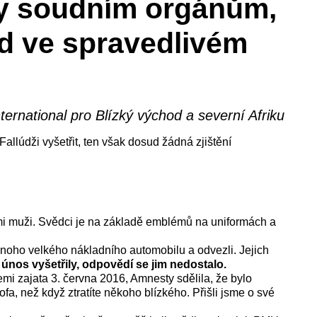
zy soudním orgánům,
ud ve spravedlivém
ernational pro Blízký východ a severní Afriku
Fallúdži vyšetřit, ten však dosud žádná zjištění
ými muži. Svědci je na základě emblémů na uniformách a
dnoho velkého nákladního automobilu a odvezli. Jejich
únos vyšetřily, odpovědí se jim nedostalo.
i zajata 3. června 2016, Amnesty sdělila, že bylo
ofa, než když ztratíte někoho blízkého. Přišli jsme o své