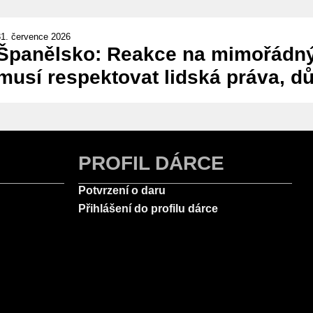
31. července 2026
Španělsko: Reakce na mimořádný 
musí respektovat lidská práva, dů
PROFIL DÁRCE
Potvrzení o daru
Přihlášení do profilu dárce