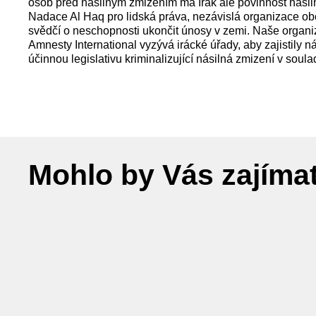
osob před násilným zmizením má Irák ale povinnost násilná
Nadace Al Haq pro lidská práva, nezávislá organizace ob
svědčí o neschopnosti ukončit únosy v zemi. Naše organiza
Amnesty International vyzývá irácké úřady, aby zajistily 
účinnou legislativu kriminalizující násilná zmizení v sou
Mohlo by Vás zajíma