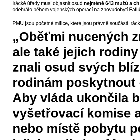
Irácké úřady musí objasnit osud
nejméně 643 mužů a ch
odehrálo během vojenských operací na znovudobytí Fallú
PMU jsou početné milice, které jsou právně součástí irác
„Oběťmi nucených zmi
ale také jejich rodiny 
znali osud svých blí
rodinám poskytnout o
Aby vláda ukončila b
vyšetřovací komise a
nebo místě pobytu p