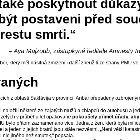
í také poskytnout důka
 být postaveni před so
restu smrti.“
– Aya Majzoub, zástupkyně ředitele Amnesty Int
bor, který měl násilná zmizení i další zneužití ze strany PMU ve 
ovaných
ících z oblasti Saklávíja v provincii Anbár přepadeny ozbrojen
 naložili některé ze zajatých mužů a chlapců do autobusů a je
izelých v průběhu let opakovaně
pokoušely přimět úřady, aby 
bylo přitom zaznamenáno více. Jedna z žen, která byla milicem
 a jeden z jejích bratrů jsou stále nezvěstní. „Není větší katastr
si nic jiného než smutek,“ popsala.