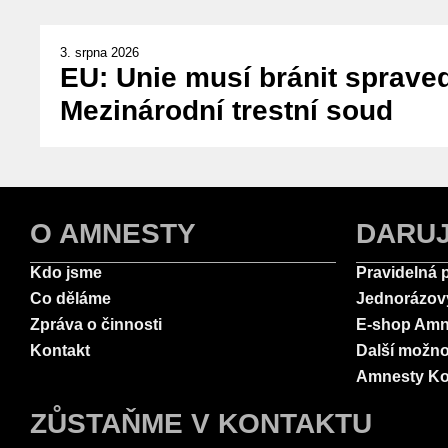
3. srpna 2026
EU: Unie musí bránit spraved
Mezinárodní trestní soud
O AMNESTY
DARU
Kdo jsme
Pravidelná 
Co děláme
Jednorázov
Zpráva o činnosti
E-shop Amn
Kontakt
Další možno
Amnesty Ko
ZŮSTAŇME V KONTAKTU