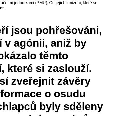
izačními jednotkami (PMU). Od jejich zmizení, které se
et
.
ří jsou pohřešováni,
jí v agónii, aniž by
dokázalo těmto
které si zaslouží.
í zveřejnit závěry
informace o osudu
hlapců byly sděleny