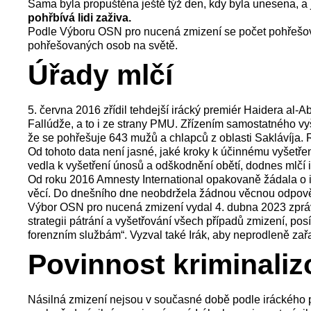
Sama byla propuštěna ještě týž den, kdy byla unesena, a je
pohřbívá lidi zaživa.
Podle Výboru OSN pro nucená zmizení se počet pohřešo
pohřešovaných osob na světě.
Úřady mlčí
5. června 2016 zřídil tehdejší irácký premiér Haidera al-
Fallúdže, a to i ze strany PMU. Zřízením samostatného vyš
že se pohřešuje 643 mužů a chlapců z oblasti Saklávíja. R
Od tohoto data není jasné, jaké kroky k účinnému vyšetře
vedla k vyšetření únosů a odškodnění obětí, dodnes mlčí i
Od roku 2016 Amnesty International opakovaně žádala o i
věcí. Do dnešního dne neobdržela žádnou věcnou odpověď
Výbor OSN pro nucená zmizení vydal 4. dubna 2023 zprávu
strategii pátrání a vyšetřování všech případů zmizení, pos
forenzním službám“. Vyzval také Irák, aby neprodleně zař
Povinnost kriminaliz
Násilná zmizení nejsou v současné době podle iráckého p