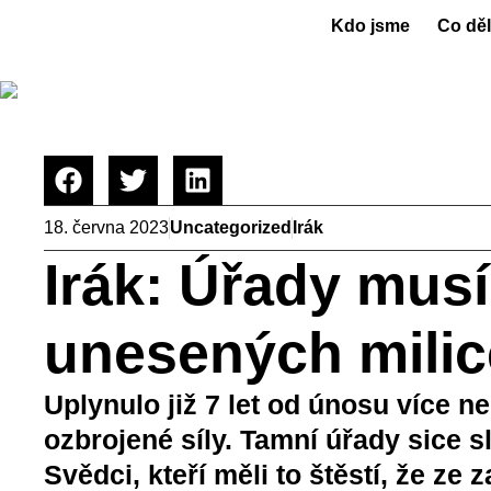
Kdo jsme
Co dě
18. června 2023
Uncategorized
Irák
Irák: Úřady mus
unesených milic
Uplynulo již 7 let od únosu více n
ozbrojené síly. Tamní úřady sice sl
Svědci, kteří měli to štěstí, že ze