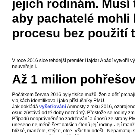
jejich rodinám. Mus
aby pachatelé mohli
procesu bez použití t
V roce 2016 sice tehdejší premiér Hajdar Abádí vytvořil vý
neuveřejnil.
Až 1 milion pohřeš
Počátkem června 2016 byly tisíce mužů, žen a dětí prchaj
vlajkách identifikovali jako příslušníky PMU.
Jak dokládá
vyšetřování
Amnesty z roku 2016, ozbrojenci
osud zůstává od té doby neznámý. Přestože se rodiny zm
Případů neoprávněného zadržování a únosů ze strany PMU 
uneseno nejméně šest dalších členů její rodiny. Její manžel
blízké, manžele, strýce, otce. Všichni odešli. Nepamatuji 