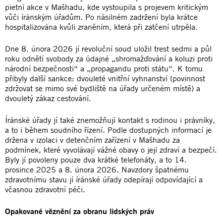
pietní akce v Mašhadu, kde vystoupila s projevem kritickým
vůči íránským úřadům. Po násilném zadržení byla krátce
hospitalizována kvůli zraněním, která při zatčení utrpěla.
Dne 8. února 2026 jí revoluční soud uložil trest sedmi a půl
roku odnětí svobody za údajné „shromažďování a koluzi proti
národní bezpečnosti“ a „propagandu proti státu“. K tomu
přibyly další sankce: dvouleté vnitřní vyhnanství (povinnost
zdržovat se mimo své bydliště na úřady určeném místě) a
dvouletý zákaz cestování.
Íránské úřady jí také znemožňují kontakt s rodinou i právníky,
a to i během soudního řízení. Podle dostupných informací je
držena v izolaci v detenčním zařízení v Mašhadu za
podmínek, které vyvolávají vážné obavy o její zdraví a bezpečí.
Byly jí povoleny pouze dva krátké telefonáty, a to 14.
prosince 2025 a 8. února 2026. Navzdory špatnému
zdravotnímu stavu jí íránské úřady odepírají odpovídající a
včasnou zdravotní péči.
Opakované věznění za obranu lidských práv