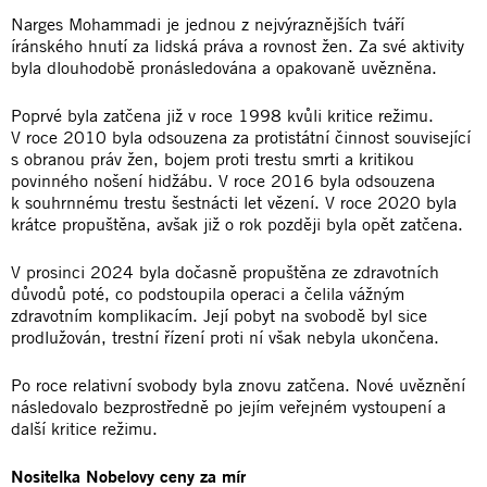
Narges Mohammadi je jednou z nejvýraznějších tváří
íránského hnutí za lidská práva a rovnost žen. Za své aktivity
byla dlouhodobě pronásledována a opakovaně uvězněna.
Poprvé byla zatčena již v roce 1998 kvůli kritice režimu.
V roce 2010 byla odsouzena za protistátní činnost související
s obranou práv žen, bojem proti trestu smrti a kritikou
povinného nošení hidžábu. V roce 2016 byla odsouzena
k souhrnnému trestu šestnácti let vězení. V roce 2020 byla
krátce propuštěna, avšak již o rok později byla opět zatčena.
V prosinci 2024 byla dočasně propuštěna ze zdravotních
důvodů poté, co podstoupila operaci a čelila vážným
zdravotním komplikacím. Její pobyt na svobodě byl sice
prodlužován, trestní řízení proti ní však nebyla ukončena.
Po roce relativní svobody byla znovu zatčena. Nové uvěznění
následovalo bezprostředně po jejím veřejném vystoupení a
další kritice režimu.
Nositelka Nobelovy ceny za mír