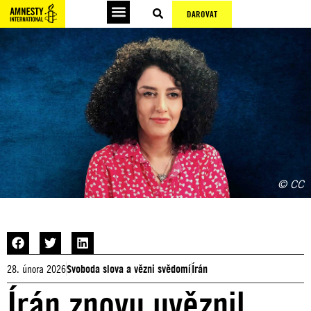
DAROVAT
© CC
28. února 2026
Svoboda slova a vězni svědomí
Írán
Írán znovu uvěznil