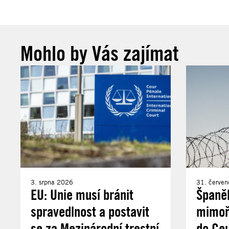
Mohlo by Vás zajímat
3. srpna 2026
31. červe
EU: Unie musí bránit
Španě
spravedlnost a postavit
mimořá
se za Mezinárodní trestní
do Ce