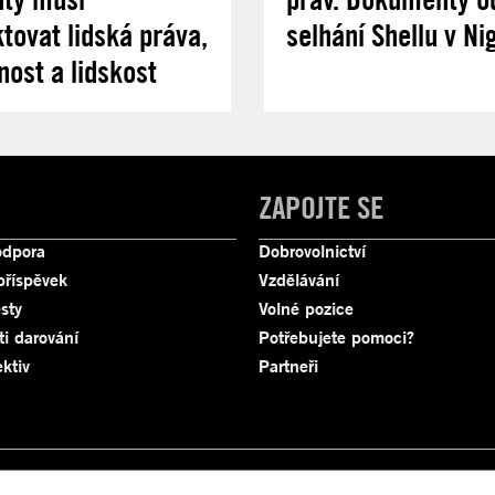
tovat lidská práva,
selhání Shellu v Nig
nost a lidskost
ZAPOJTE SE
odpora
Dobrovolnictví
příspěvek
Vzdělávání
sty
Volné pozice
ti darování
Potřebujete pomoci?
ktiv
Partneři