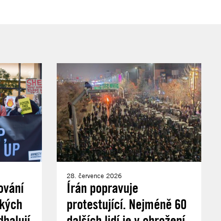
28. července 2026
ování
Írán popravuje
ských
protestující. Nejméně 60
halují
dalších lidí je v ohrožení