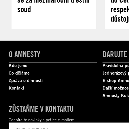
soud
respek
důstoj
O AMNESTY
DARUJTE
Kdo jsme
Pravidelná p
Co děláme
Jednorázový 
Zpráva o činnosti
E-shop Amne
Kontakt
Další možnos
Amnesty Kole
ZŮSTAŇME V KONTAKTU
Odebírejte novinky a petice e-mailem.