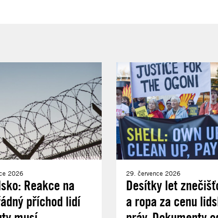
nce 2026
29. července 2026
lsko: Reakce na
Desítky let znečišť
dný příchod lidí
a ropa za cenu lid
uty musí
práv. Dokumenty od