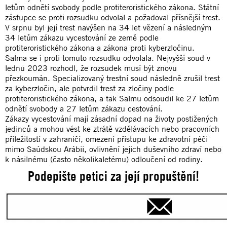
letům odnětí svobody podle protiteroristického zákona. Státní
zástupce se proti rozsudku odvolal a požadoval přísnější trest.
V srpnu byl její trest navýšen na 34 let vězení a následným
34 letům zákazu vycestování ze země podle
protiteroristického zákona a zákona proti kyberzločinu.
Salma se i proti tomuto rozsudku odvolala. Nejvyšší soud v
lednu 2023 rozhodl, že rozsudek musí být znovu
přezkoumán. Specializovaný trestní soud následně zrušil trest
za kyberzločin, ale potvrdil trest za zločiny podle
protiteroristického zákona, a tak Salmu odsoudil ke 27 letům
odnětí svobody a 27 letům zákazu cestování.
Zákazy vycestování mají zásadní dopad na životy postižených
jedinců a mohou vést ke ztrátě vzdělávacích nebo pracovních
příležitostí v zahraničí, omezení přístupu ke zdravotní péči
mimo Saúdskou Arábii, ovlivnění jejich duševního zdraví nebo
k násilnému (často několikaletému) odloučení od rodiny.
Podepište petici za její propuštění!