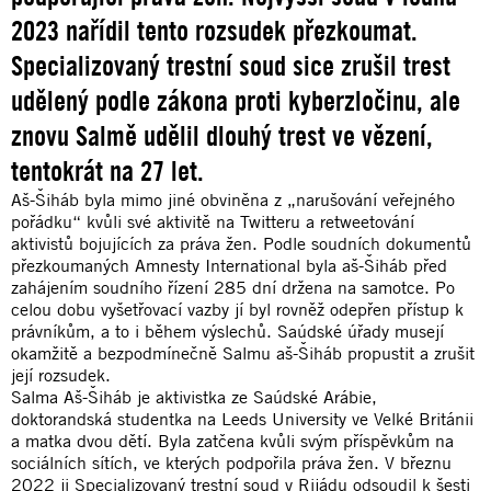
2023 nařídil tento rozsudek přezkoumat.
Specializovaný trestní soud sice zrušil trest
udělený podle zákona proti kyberzločinu, ale
znovu Salmě udělil dlouhý trest ve vězení,
tentokrát na 27 let.
Aš-Šiháb byla mimo jiné obviněna z „narušování veřejného
pořádku“ kvůli své aktivitě na Twitteru a retweetování
aktivistů bojujících za práva žen. Podle soudních dokumentů
přezkoumaných Amnesty International byla aš-Šiháb před
zahájením soudního řízení 285 dní držena na samotce. Po
celou dobu vyšetřovací vazby jí byl rovněž odepřen přístup k
právníkům, a to i během výslechů. Saúdské úřady musejí
okamžitě a bezpodmínečně Salmu aš-Šiháb propustit a zrušit
její rozsudek.
Salma Aš-Šiháb je aktivistka ze Saúdské Arábie,
doktorandská studentka na Leeds University ve Velké Británii
a matka dvou dětí. Byla zatčena kvůli svým příspěvkům na
sociálních sítích, ve kterých podpořila práva žen. V březnu
2022 ji Specializovaný trestní soud v Rijádu odsoudil k šesti