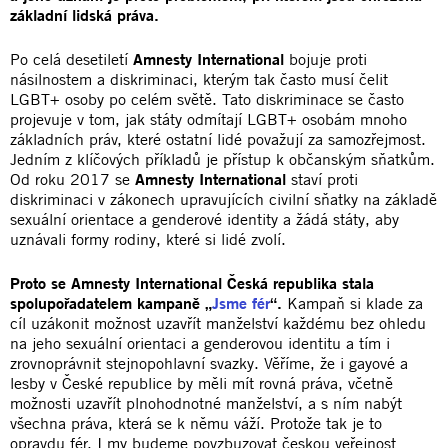
základní lidská práva.
Po celá desetiletí
Amnesty International
bojuje proti
násilnostem a diskriminaci, kterým tak často musí čelit
LGBT+ osoby po celém světě. Tato diskriminace se často
projevuje v tom, jak státy odmítají LGBT+ osobám mnoho
základních práv, které ostatní lidé považují za samozřejmost.
Jedním z klíčových příkladů je přístup k občanským sňatkům.
Od roku 2017 se
Amnesty International
staví proti
diskriminaci v zákonech upravujících civilní sňatky na základě
sexuální orientace a genderové identity a žádá státy, aby
uznávali formy rodiny, které si lidé zvolí.
Proto se Amnesty International Česká republika stala
spolupořadatelem kampaně „
Jsme fér
“.
Kampaň si klade za
cíl uzákonit možnost uzavřít manželství každému bez ohledu
na jeho sexuální orientaci a genderovou identitu a tím i
zrovnoprávnit stejnopohlavní svazky. Věříme, že i gayové a
lesby v České republice by měli mít rovná práva, včetně
možnosti uzavřít plnohodnotné manželství, a s ním nabýt
všechna práva, která se k němu váží. Protože tak je to
opravdu fér. I my budeme povzbuzovat českou veřejnost