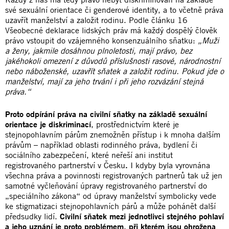
své sexuální orientace či genderové identity, a to včetně práva
uzavřít manželství a založit rodinu. Podle článku 16
Všeobecné deklarace lidských práv má každý dospělý člověk
právo vstoupit do vzájemného konsenzuálního sňatku:
„Muži
a ženy, jakmile dosáhnou plnoletosti, mají právo, bez
jakéhokoli omezení z důvodů příslušnosti rasové, národnostní
nebo náboženské, uzavřít sňatek a založit rodinu. Pokud jde o
manželství, mají za jeho trvání i při jeho rozvázání stejná
práva.“
Proto odpírání práva na civilní sňatky na základě sexuální
orientace je diskriminací
, prostřednictvím které je
stejnopohlavním párům znemožněn přístup i k mnoha dalším
právům – například oblasti rodinného práva, bydlení či
sociálního zabezpečení, které neřeší ani institut
registrovaného partnerství v Česku
.
I kdyby byla vyrovnána
všechna práva a povinnosti registrovaných partnerů tak už jen
samotné vyčleňování úpravy registrovaného partnerství do
„speciálního zákona“ od úpravy manželství symbolicky vede
ke stigmatizaci stejnopohlavních párů a může pohánět další
předsudky lidí.
Civilní sňatek mezi jednotlivci stejného pohlaví
a jeho uznání je proto problémem, při kterém jsou ohrožena