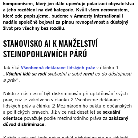
kompromisem, který jen dále upevňuje polarizaci obyvatelstva
a jeho rozdělení na dvě kategorie. Kvůli všem nerovnostem,
které zde popisujeme, budeme v Amnesty International i
nadále společně bojovat za plnou rovnoprávnost a důstojný
život pro všechny bez rozdílu.
STANOVISKO AI K MANŽELSTVÍ
STEJNOPOHLAVNÍCH PÁRŮ
Jak říká
Všeobecná deklarace lidských práv
v článku 1 –
„
Všichni lidé se rodí
svobodní a sobě
rovní
co do důstojnosti
a práv
“.
Nikdo z nás nesmí být diskriminován při uplatňování svých
práv, což je zakotveno v článku 2 Všeobecné deklarace
lidských práv a článku 2 Mezinárodního paktu o občanských
a politických právech. Již více než deset let se
sexuální
orientace
považuje podle mezinárodního práva za
zakázaný
důvod diskriminace
.
Každý z nás má tedy právo nebýt diskriminován na základě