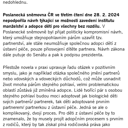
nedohlednu.
Poslanecká sněmovna ČR ve třetím čtení dne 28. 2. 2024
nepodpořila návrh týkající se možnosti zavedení institutu
manželství a adopce dětí pro všechny bez rozdílu.
V
Poslanecké sněmovně byl přijat politicky kompromisní návrh,
který umožňuje stejnopohlavním párům uzavřít tzv.
partnerství, ale stále neumožňuje společnou adopci dětí z
ústavní péče, pouze přiosvojení dítěte partnera. Návrh zákona
dále putuje do Senátu a pak k podpisu prezidenta.
Přestože novela v praxi upravuje řadu otázek v pozitivním
smyslu, jako je například otázka společného jmění partnerů
nebo vdovských a vdoveckých důchodů, což může usnadnit
život mnoha párům stejného pohlaví, velmi problematickou
oblastí zůstává již zmíněná adopce. Lidé tvořící pár s osobou
stejného pohlaví budou moci adoptovat jak biologické děti
svých partnerů/ partnerek, tak děti adoptované prvním
partnerem/ partnerkou z ústavní péče. Jedná se ale o
komplikovaný, dvojí proces. Pro děti z ústavní péče by to
znamenalo, že by musely projít adopčním procesem s prvním
z rodičů, který by tak získal plná rodičovská práva jako