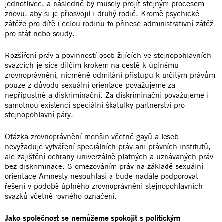
jednotlivec, a následně by musely projít stejným procesem
znovu, aby si je přiosvojil i druhý rodič. Kromě psychické
zátěže pro dítě i celou rodinu to přinese administrativní zátěž
pro stát nebo soudy.
Rozšíření práv a povinností osob žijících ve stejnopohlavních
svazcích je sice dílčím krokem na cestě k úplnému
zrovnoprávnění, nicméně odmítání přístupu k určitým právům
pouze z důvodu sexuální orientace považujeme za
nepřípustné a diskriminační. Za diskriminační považujeme i
samotnou existenci speciální škatulky partnerství pro
stejnopohlavní páry.
Otázka zrovnoprávnění menšin včetně gayů a leseb
nevyžaduje vytváření speciálních práv ani právních institutů,
ale zajištění ochrany univerzálně platných a uznávaných práv
bez diskriminace. S omezováním práv na základě sexuální
orientace Amnesty nesouhlasí a bude nadále podporovat
řešení v podobě úplného zrovnoprávnění stejnopohlavních
svazků včetně rovného označení.
Jako společnost se nemůžeme spokojit s politickým