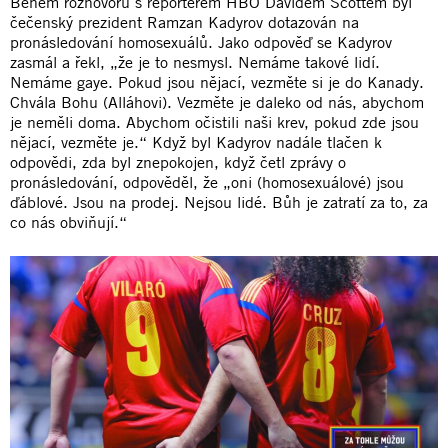
Během rozhovoru s reportérem HBO Davidem Scottem byl
čečenský prezident Ramzan Kadyrov dotazován na
pronásledování homosexuálů. Jako odpověď se Kadyrov
zasmál a řekl, „že je to nesmysl. Nemáme takové lidí.
Nemáme gaye. Pokud jsou nějací, vezměte si je do Kanady.
Chvála Bohu (Alláhovi). Vezměte je daleko od nás, abychom
je neměli doma. Abychom očistili naši krev, pokud zde jsou
nějací, vezměte je.“ Když byl Kadyrov nadále tlačen k
odpovědi, zda byl znepokojen, když četl zprávy o
pronásledování, odpověděl, že „oni (homosexuálové) jsou
ďáblové. Jsou na prodej. Nejsou lidé. Bůh je zatratí za to, za
co nás obviňují.“