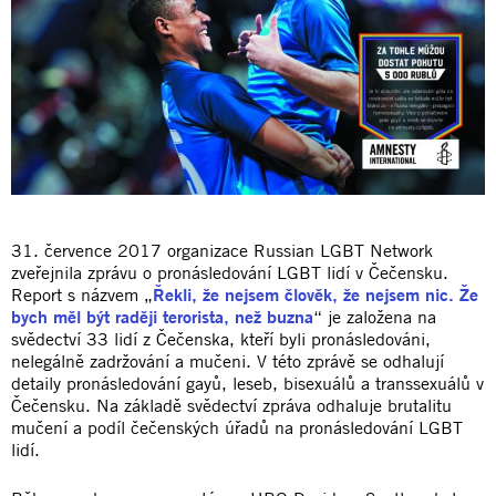
31. července 2017 organizace Russian LGBT Network
zveřejnila zprávu o pronásledování LGBT lidí v Čečensku.
Report s názvem „
Řekli, že nejsem člověk, že nejsem nic. Že
bych měl být raději terorista, než buzna
“ je založena na
svědectví 33 lidí z Čečenska, kteří byli pronásledováni,
nelegálně zadržování a mučeni. V této zprávě se odhalují
detaily pronásledování gayů, leseb, bisexuálů a transsexuálů v
Čečensku. Na základě svědectví zpráva odhaluje brutalitu
mučení a podíl čečenských úřadů na pronásledování LGBT
lidí.