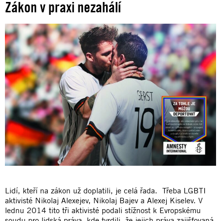
Zákon v praxi nezahálí
Lidí, kteří na zákon už doplatili, je celá řada. Třeba LGBTI
aktivisté Nikolaj Alexejev, Nikolaj Bajev a Alexej Kiselev. V
lednu 2014 tito tři aktivisté podali stížnost k Evropskému
soudu pro lidská práva, kde tvrdili, že jejich práva zajišťovaná