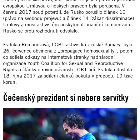
evropskou Úmluvou o lidských právech byla porušena. V
červnu 2017 soud potvrdil, že Rusko porušilo článek 10
(právo na svobodu projevu) a článek 14 (zákaz diskriminace)
Úmluvy a musí aktivistům poskytnout finanční kompenzaci.
Rusko se proti rozhodnutí odvolalo.
Evdokia Romanovová, LGBT aktivistka z ruské Samary, byla
26. července obviněna z „propagace homosexuality“, potom
co sdílela odkazy na internetové stránky nadnárodní
organizace Youth Coalition for Sexual and Reproductive
Rights a články o rovnoprávnosti LGBT lidí. Evdokia dostala
18. října 2017 za sdílení článků pokutu v přepočtu 19 tisíc
korun.
Čečenský prezident si nebere servítky