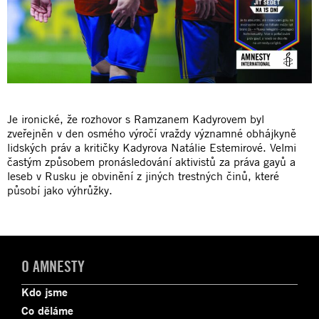
Je ironické, že rozhovor s Ramzanem Kadyrovem byl
zveřejněn v den osmého výročí vraždy významné obhájkyně
lidských práv a kritičky Kadyrova Natálie Estemirové. Velmi
častým způsobem pronásledování aktivistů za práva gayů a
leseb v Rusku je obvinění z jiných trestných činů, které
působí jako výhrůžky.
O AMNESTY
Kdo jsme
Co děláme