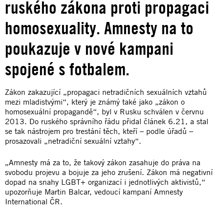
ruského zákona proti propagaci
homosexuality. Amnesty na to
poukazuje v nové kampani
spojené s fotbalem.
Zákon zakazující „propagaci netradičních sexuálních vztahů
mezi mladistvými“, který je známý také jako „zákon o
homosexuální propagandě“, byl v Rusku schválen v červnu
2013. Do ruského správního řádu přidal článek 6.21, a stal
se tak nástrojem pro trestání těch, kteří – podle úřadů –
prosazovali „netradiční sexuální vztahy“.
„Amnesty má za to, že takový zákon zasahuje do práva na
svobodu projevu a bojuje za jeho zrušení. Zákon má negativní
dopad na snahy LGBT+ organizací i jednotlivých aktivistů,“
upozorňuje Martin Balcar, vedoucí kampaní Amnesty
International ČR.