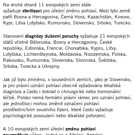
Na druhé straně 11 evropských zemí stále
vyžaduje
sterilizaci
pro úřední změnu pohlaví. Mezi tyto země
patří Bosna a Hercegovina, Černá Hora, Kazachstán, Kosovo,
Kypr, Litva Lotyšsko, Rumunsko, Slovensko, Srbsko, Turecko.
Stanovení
diagnózy duševní poruchy
vyžaduje 21 evropských
států včetně Běloruska, Bosny a Hercegoviny, České
republiky, Estonska, Francie, Chorvatska, Kypru, Litvy,
Lotyšska, Lichtenštejnska, Moldavska, Nizozemska, Polska,
Rakousku, Rumunska, Slovenska, Slovinska, Švédska,
Srbska, Turecka a Ukrajiny.
Jak již bylo zmíněno, v sousedních zemích, jako je Slovensko,
je pro právní uznání pohlaví obecně vyžadována lékařská
diagnóza a často i doklad o chirurgické nebo hormonální
léčbě. Polsko nemá formální právní rámec pro uznání pohlaví,
ale jednotlivci mohou změnit označení pohlaví
prostřednictvím soudního řízení, které často vyžaduje
psychologické posouzení nebo lékařské potvrzení.
A 10 evropských zemí úřední
změnu pohlaví
neumožňuje
vůbec. Jedná se o Albánii, Arménii,