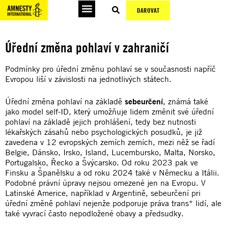
DAROVAT
Úřední změna pohlaví v zahraničí
Podmínky pro úřední změnu pohlaví se v současnosti napříč
Evropou liší v závislosti na jednotlivých státech.
Úřední změna pohlaví na základě
sebeurčení
, známá také
jako model self-ID, který umožňuje lidem změnit své úřední
pohlaví na základě jejich prohlášení, tedy bez nutnosti
lékařských zásahů nebo psychologických posudků, je již
zavedena v 12 evropských zemích zemích, mezi něž se řadí
Belgie, Dánsko, Irsko, Island, Lucembursko, Malta, Norsko,
Portugalsko, Řecko a Švýcarsko. Od roku 2023 pak ve
Finsku a Španělsku a od roku 2024 také v Německu a Itálii.
Podobné právní úpravy nejsou omezené jen na Evropu. V
Latinské Americe, například v Argentině, sebeurčení pri
úřední změně pohlaví nejenže podporuje práva trans* lidí, ale
také vyvrací často nepodložené obavy a předsudky.