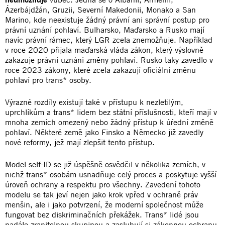
Ázerbájdžán, Gruzii, Severní Makedonii, Monako a San
Marino, kde neexistuje žádný právní ani správní postup pro
právní uznání pohlaví. Bulharsko, Maďarsko a Rusko mají
navíc právní rámec, který LGR zcela znemožňuje. Například
v roce 2020 přijala maďarská vláda zákon, který výslovně
zakazuje právní uznání změny pohlaví. Rusko taky zavedlo v
roce 2023 zákony, které zcela zakazují oficiální změnu
pohlaví pro trans* osoby.
Výrazné rozdíly existují také v přístupu k nezletilým,
uprchlíkům a trans* lidem bez státní příslušnosti, kteří mají v
mnoha zemích omezený nebo žádný přístup k úŕední změně
pohlaví. Některé země jako Finsko a Německo již zavedly
nové reformy, jež mají zlepšit tento přístup.
Model self-ID se již úspěšně osvědčil v několika zemích, v
nichž trans* osobám usnadňuje celý proces a poskytuje vyšší
úroveň ochrany a respektu pro všechny. Zavedení tohoto
modelu se tak jeví nejen jako krok vpřed v ochraně práv
menšin, ale i jako potvrzení, že moderní společnost může
fungovat bez diskriminačních překážek. Trans* lidé jsou
nadále zranitelnou skupinou a zasluhují si zákonnou ochranu