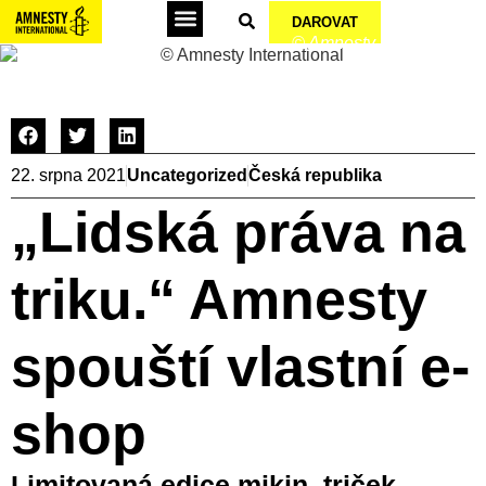
DAROVAT
© Amnesty International
Podepsat petice
22. srpna 2021
Uncategorized
Česká republika
„Lidská práva na
triku.“ Amnesty
spouští vlastní e-
shop
Limitovaná edice mikin, triček,