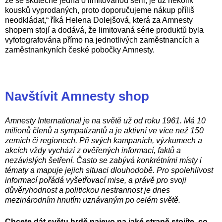
že se skutečně jedná o limitovanou sérii, je už několik
kousků vyprodaných, proto doporučujeme nákup příliš
neodkládat,“ říká Helena Dolejšová, která za Amnesty
shopem stojí a dodává, že limitovaná série produktů byla
vyfotografována přímo na jednotlivých zaměstnancích a
zaměstnankyních české pobočky Amnesty.
Navštívit Amnesty shop
Amnesty International je na světě už od roku 1961. Má 10
milionů členů a sympatizantů a je aktivní ve více než 150
zemích či regionech. Při svých kampaních, výzkumech a
akcích vždy vychází z ověřených informací, faktů a
nezávislých šetření. Často se zabývá konkrétními místy i
tématy a mapuje jejich situaci dlouhodobě. Pro spolehlivost
informací pořádá vyšetřovací mise, a právě pro svoji
důvěryhodnost a politickou nestrannost je dnes
mezinárodním hnutím uznávaným po celém světě.
Chcete dát světu hrdě najevo na jaké straně stojíte, co