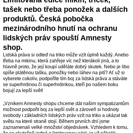
tašek nebo třeba ponožek a dalších
produktů. Česká pobočka
mezinárodního hnutí na ochranu
lidských práv spouští Amnesty
shop.
Lidská práva si odteď na triko může vzít úplně každý. Anebo
třeba na mikinu, která zahřeje víc než kterákoli jiná, a to
hlavně proto, že její koupí uděláte dobrý skutek. Nebo je libo
spíše plátěnou tašku, ponožky nebo láhev na pití? Ať už si
vyberete cokoliv, podpoříte tím boj za lidská práva a stáváte
se superhrdinou či superhrdinkou, kteří po našem boku
bojují za lepší svět!
„Vznikem Amnesty shopu chceme dát našim sympatizantům
možnost podpořit boj za lepší svět a zároveň si hodnoty
svobody i základních lidských práv vzít na triko a ukázat tak
světu na které straně stojí. Během prvních dní jsme
zaznamenali velké množství objednávek. Vzhledem k tomu,