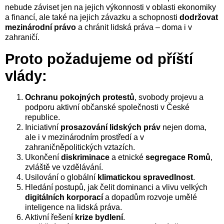
nebude záviset jen na jejich výkonnosti v oblasti ekonomiky
a financí, ale také na jejich závazku a schopnosti
dodržovat
mezinárodní právo
a chránit lidská práva – doma i v
zahraničí.
Proto požadujeme od příští
vlády:
Ochranu pokojných protestů
, svobody projevu a
podporu aktivní občanské společnosti v České
republice.
Iniciativní
prosazování lidských práv
nejen doma,
ale i v mezinárodním prostředí a v
zahraničněpolitických vztazích.
Ukončení
diskriminace
a etnické
segregace Romů
,
zvláště ve vzdělávání.
Usilování o globální
klimatickou spravedlnost
.
Hledání postupů, jak čelit dominanci a vlivu velkých
digitálních korporací
a dopadům rozvoje umělé
inteligence na lidská práva.
Aktivní řešení
krize bydlení
.