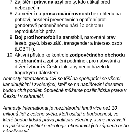
Zajištění
práva na azyl
pro ty, kdo utíkají před
nebezpečím.
Zaměření na
prosazování rovnosti
bez ohledu na
pohlaví, posílení preventivních opatření proti
genderově podmíněnému násilí a ochranu
reprodukčních práv.
Boj proti homofobii
a transfobii, narovnání práv
leseb, gayů, bisexuálů, transgender a intersex osob
(LGBTI+).
Aktivní přístup ke kontrole
zodpovědného obchodu
se zbraněmi
a zpřísnění podmínek pro nabývání a
držení zbraní v Česku tak, aby nedocházelo k
tragickým událostem.
Amnesty International ČR se těší na spolupráci se všemi
kandidujícími i zvolenými, kteří se na naplňování desatera
budou chtít podílet. Společně můžeme posílit lidská práva v
Česku i v zahraničí.
Amnesty International je mezinárodní hnutí více než 10
milionů lidí z celého světa, kteří usilují o budoucnost, ve
které budou lidská práva platit pro všechny. Jsme nezávislí
na jakékoliv politické ideologii, ekonomických zájmech nebo
náboženství
.