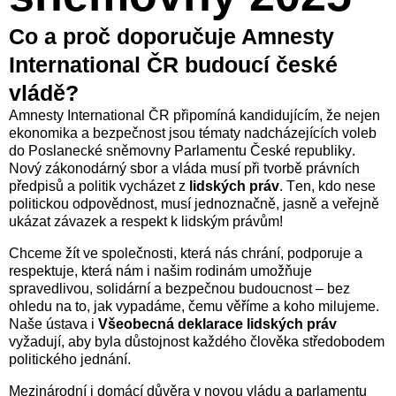
Co a proč doporučuje Amnesty
International ČR budoucí české
vládě?
Amnesty International ČR připomíná kandidujícím, že nejen
ekonomika a bezpečnost jsou tématy nadcházejících voleb
do Poslanecké sněmovny Parlamentu České republiky.
Nový zákonodárný sbor a vláda musí při tvorbě právních
předpisů a politik vycházet z
lidských práv
. Ten, kdo nese
politickou odpovědnost, musí jednoznačně, jasně a veřejně
ukázat závazek a respekt k lidským právům!
Chceme žít ve společnosti, která nás chrání, podporuje a
respektuje, která nám i našim rodinám umožňuje
spravedlivou, solidární a bezpečnou budoucnost – bez
ohledu na to, jak vypadáme, čemu věříme a koho milujeme.
Naše ústava i
Všeobecná deklarace lidských práv
vyžadují, aby byla důstojnost každého člověka středobodem
politického jednání.
Mezinárodní i domácí důvěra v novou vládu a parlamentu