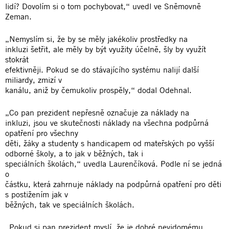
lidí? Dovolím si o tom pochybovat,“ uvedl ve Sněmovně
Zeman.
„Nemyslím si, že by se měly jakékoliv prostředky na
inkluzi šetřit, ale měly by být využity účelně, šly by využít
stokrát
efektivněji. Pokud se do stávajícího systému nalijí další
miliardy, zmizí v
kanálu, aniž by čemukoliv prospěly,“ dodal Odehnal.
„Co pan prezident nepřesně označuje za náklady na
inkluzi, jsou ve skutečnosti náklady na všechna podpůrná
opatření pro všechny
děti, žáky a studenty s handicapem od mateřských po vyšší
odborné školy, a to jak v běžných, tak i
speciálních školách,“ uvedla Laurenčíková. Podle ní se jedná
o
částku, která zahrnuje náklady na podpůrná opatření pro děti
s postižením jak v
běžných, tak ve speciálních školách.
„Pokud si pan prezident myslí, že je dobré nevidomému