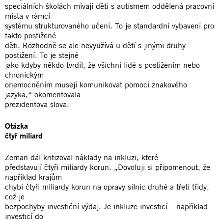
speciálních školách mívají děti s autismem oddělená pracovní
místa v rámci
systému strukturovaného učení. To je standardní vybavení pro
takto postižené
děti. Rozhodně se ale nevyužívá u dětí s jinými druhy
postižení. To je stejné
jako kdyby někdo tvrdil, že všichni lidé s postižením nebo
chronickým
onemocněním musejí komunikovat pomocí znakového
jazyka,“ okomentovala
prezidentova slova.
Otázka
čtyř miliard
Zeman dál kritizoval náklady na inkluzi, které
představují čtyři miliardy korun. „Dovoluji si připomenout, že
například krajům
chybí čtyři miliardy korun na opravy silnic druhé a třetí třídy,
což je
bezpochyby investiční výdaj. Je inkluze investicí – například
investicí do