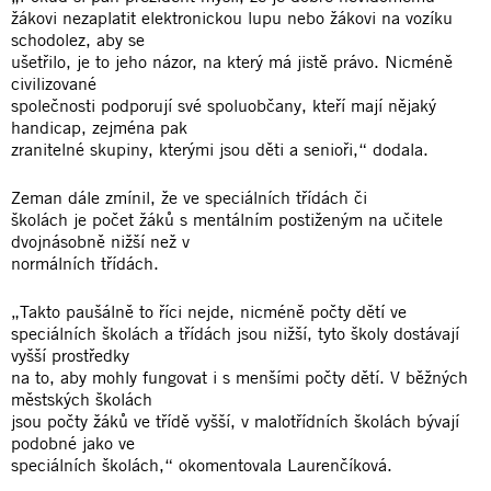
žákovi nezaplatit elektronickou lupu nebo žákovi na vozíku
schodolez, aby se
ušetřilo, je to jeho názor, na který má jistě právo. Nicméně
civilizované
společnosti podporují své spoluobčany, kteří mají nějaký
handicap, zejména pak
zranitelné skupiny, kterými jsou děti a senioři,“ dodala.
Zeman dále zmínil, že ve speciálních třídách či
školách je počet žáků s mentálním postiženým na učitele
dvojnásobně nižší než v
normálních třídách.
„Takto paušálně to říci nejde, nicméně počty dětí ve
speciálních školách a třídách jsou nižší, tyto školy dostávají
vyšší prostředky
na to, aby mohly fungovat i s menšími počty dětí. V běžných
městských školách
jsou počty žáků ve třídě vyšší, v malotřídních školách bývají
podobné jako ve
speciálních školách,“ okomentovala Laurenčíková.