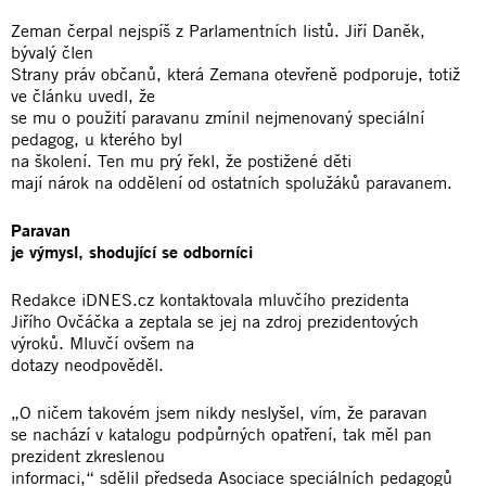
Zeman čerpal nejspíš z Parlamentních listů. Jiří Daněk,
bývalý člen
Strany práv občanů, která Zemana otevřeně podporuje, totiž
ve článku uvedl, že
se mu o použití paravanu zmínil nejmenovaný speciální
pedagog, u kterého byl
na školení. Ten mu prý řekl, že postižené děti
mají nárok na oddělení od ostatních spolužáků paravanem.
Paravan
je výmysl, shodující se odborníci
Redakce iDNES.cz kontaktovala mluvčího prezidenta
Jiřího Ovčáčka a zeptala se jej na zdroj prezidentových
výroků. Mluvčí ovšem na
dotazy neodpověděl.
„O ničem takovém jsem nikdy neslyšel, vím, že paravan
se nachází v katalogu podpůrných opatření, tak měl pan
prezident zkreslenou
informaci,“ sdělil předseda Asociace speciálních pedagogů