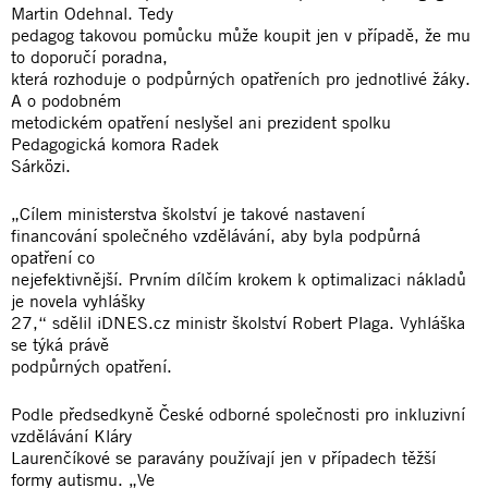
Martin Odehnal. Tedy
pedagog takovou pomůcku může koupit jen v případě, že mu
to doporučí poradna,
která rozhoduje o podpůrných opatřeních pro jednotlivé žáky.
A o podobném
metodickém opatření neslyšel ani prezident spolku
Pedagogická komora Radek
Sárközi.
„Cílem ministerstva školství je takové nastavení
financování společného vzdělávání, aby byla podpůrná
opatření co
nejefektivnější. Prvním dílčím krokem k optimalizaci nákladů
je novela vyhlášky
27,“ sdělil iDNES.cz ministr školství Robert Plaga. Vyhláška
se týká právě
podpůrných opatření.
Podle předsedkyně České odborné společnosti pro inkluzivní
vzdělávání Kláry
Laurenčíkové se paravány používají jen v případech těžší
formy autismu. „Ve