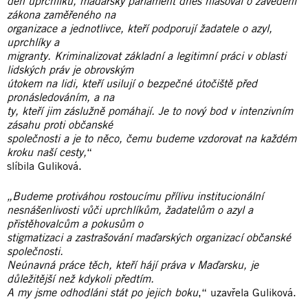
den uprchlíků, maďarský parlament dnes hlasoval o zavedení
zákona zaměřeného na
organizace a jednotlivce, kteří podporují žadatele o azyl,
uprchlíky a
migranty. Kriminalizovat základní a legitimní práci v oblasti
lidských práv je obrovským
útokem na lidi, kteří usilují o bezpečné útočiště před
pronásledováním, a na
ty, kteří jim záslužně pomáhají. Je to nový bod v intenzivním
zásahu proti občanské
společnosti a je to něco, čemu budeme vzdorovat na každém
kroku naší cesty,
“
slíbila Guliková.
„Budeme protiváhou rostoucímu přílivu institucionální
nesnášenlivosti vůči uprchlíkům, žadatelům o azyl a
přistěhovalcům a pokusům o
stigmatizaci a zastrašování maďarských organizací občanské
společnosti.
Neúnavná práce těch, kteří hájí práva v Maďarsku, je
důležitější než kdykoli předtím.
A my jsme odhodláni stát po jejich boku
,“ uzavřela Guliková.