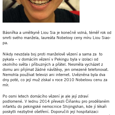
Básnířka a umělkyně Liou Sia je konečně volná, téměř rok od
smrti svého manžela, laureáta Nobelovy ceny míru Liou Siao-
pa.
Nikdy nevzdala boj proti manželově vězení a sama za to
pykala – v domácím vězení v Pekingu byla v izolaci od
okolního světa i příbuzných a přátel. Nesměla vycházet z
domu ani přijímat žádné návštěvy, jen omezeně telefonovat.
Nemohla používat televizi ani internet. Uvězněna byla dva
dny poté, co její muž získal v roce 2010 Nobelovu cenu za
mír.
Po osmi letech domácího vězení je ale její zdraví
podlomené. V lednu 2014 převezli Číňanku pro prodělaném
infarktu do pekingské nemocnice Shijingshan, kde jí lékaři
poskytli nezbytné ošetření. Doporučili její hospitalizaci