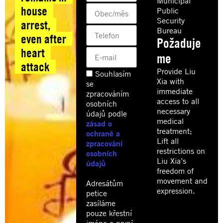
Municipal
house
Public
Security
arrest,
Bureau
even after
Požaduje
heart
me
attack
Provide Liu
Souhlasím
Xia with
se
immediate
zpracováním
access to all
osobních
necessary
údajů podle
medical
zásad o
treatment;
ochraně a
Lift all
zpracování
restrictions on
osobních
Liu Xia’s
údajů
freedom of
movement and
Adresátům
expression.
petice
zasíláme
pouze křestní
jméno a první