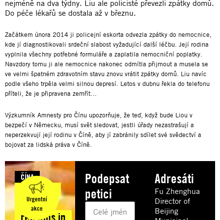
nejméně na dva týdny. Liu ale policisté převezli zpátky domů.
Do péče lékařů se dostala až v březnu.
Začátkem února 2014 ji policejní eskorta odvezla zpátky do nemocnice,
kde jí diagnostikovali srdeční slabost vyžadující další léčbu. Její rodina
vyplnila všechny potřebné formuláře a zaplatila nemocniční poplatky.
Navzdory tomu ji ale nemocnice nakonec odmítla přijmout a musela se
ve velmi špatném zdravotním stavu znovu vrátit zpátky domů. Liu navíc
podle všeho trpěla velmi silnou depresí. Letos v dubnu řekla do telefonu
příteli, že je připravena zemřít…
Výzkumník Amnesty pro Čínu upozorňuje, že teď, když bude Liou v
bezpečí v Německu, musí svět sledovat, jestli úřady nezastrašují a
neperzekvují její rodinu v Číně, aby jí zabránily sdílet své svědectví a
bojovat za lidská práva v Číně.
Podepsat
Adresáti
ČÍNA
Chinese
petici
Fu Zhenghua
Urgentní
Director of
artist
akce
Beijing
remains in