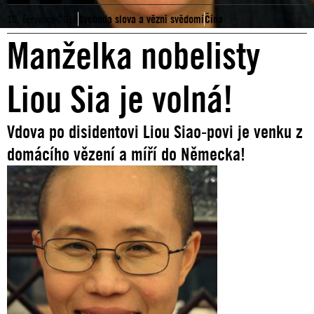
10. července 2018
Svoboda slova a vězni svědomí
Čína
Manželka nobelisty
Liou Sia je volná!
Vdova po disidentovi Liou Siao-povi je venku z
domácího vězení a míří do Německa!