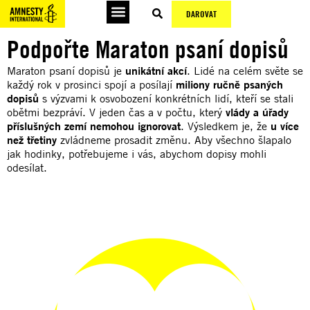
DAROVAT
Podpořte Maraton psaní dopisů
Maraton psaní dopisů je
unikátní akcí
. Lidé na celém světe se
každý rok v prosinci spojí a posílají
miliony ručně psaných
dopisů
s výzvami k osvobození konkrétních lidí, kteří se stali
obětmi bezpráví. V jeden čas a v počtu, který
vlády a úřady
příslušných zemí nemohou ignorovat
. Výsledkem je, že
u více
než třetiny
zvládneme prosadit změnu. Aby všechno šlapalo
jak hodinky, potřebujeme i vás, abychom dopisy mohli
odesílat.