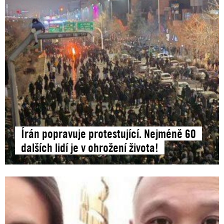
Írán popravuje protestující. Nejméně 60
dalších lidí je v ohrožení života!