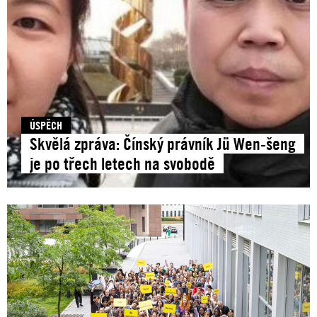
ÚSPĚCH
Skvělá zpráva: Čínský právník Jü Wen-šeng
je po třech letech na svobodě