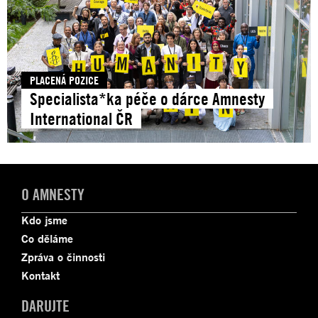
PLACENÁ POZICE
Specialista*ka péče o dárce Amnesty
International ČR
O AMNESTY
Kdo jsme
Co děláme
Zpráva o činnosti
Kontakt
DARUJTE