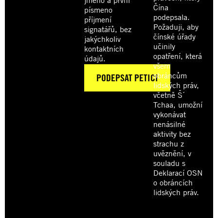
jméno a první
Čína
písmeno
podepsala.
příjmení
Požaduji, aby
signatářů, bez
čínské úřady
jakýchkoliv
učinily
kontaktních
opatření, která
údajů.
všem
obráncům
lidských práv,
včetně Š´
Tchaa, umožní
vykonávat
nenásilné
aktivity bez
strachu z
uvěznění, v
souladu s
Deklarací OSN
o obráncích
lidských práv.