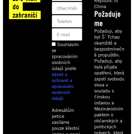
Republic of
do
China
Požaduje
zahraničí
me
Požaduji, aby
byl Š´ Tchao
okamžitě a
Souhlasím
bezpodmínečn
se
ě propuštěn.
zpracováním
Požaduji, aby
osobních
byla přijata
údajů podle
opatření, která
zásad o
zajistí svobodu
ochraně a
slova v
zpracování
souladu s
osobních
čínskou
údajů
ústavou a
Mezinárodním
Adresátům
paktem o
petice
občanských a
zasíláme
politických
pouze křestní
právech, který