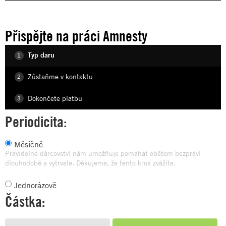
Přispějte na práci Amnesty
Typ daru
1
Zůstaňme v kontaktu
2
Dokončete platbu
3
Periodicita:
Měsíčně
Pravidelné dárcovství nám umožňuje pomáhat obětem bezpráví
dlouhodobě a vytrvale. Děkujeme, že tento krok zvážíte.
Jednorázově
Částka: