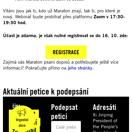
Vítáni jsou jak ti, kdo už Maraton znají, tak ti, pro které je
nový. Webinář bude probíhat přes platformu
Zoom v 17:30-
19:30 hod.
Účast je zdarma, je však nutné registrovat se do 16. 10. zde:
REGISTRACE
Zajímá vás Maraton psaní dopisů a potřebujete ještě více
informací? Pokračujte přímo na
jeho stránky
.
Aktuální petice k podepsání
Podepsat
Adresáti
ČÍNA
Na 10 let
petici
Xi Jinping
Urgentní
President of
do vězení
akce
the People’s
za e-mail