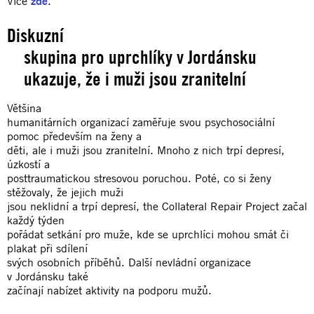
Více
zde
.
Diskuzní
skupina pro uprchlíky v Jordánsku
ukazuje, že i muži jsou zranitelní
Většina
humanitárních organizací zaměřuje svou psychosociální
pomoc především na ženy a
děti, ale i muži jsou zranitelní. Mnoho z nich trpí depresí,
úzkostí a
posttraumatickou stresovou poruchou. Poté, co si ženy
stěžovaly, že jejich muži
jsou neklidní a trpí depresí, the Collateral Repair Project začal
každý týden
pořádat setkání pro muže, kde se uprchlíci mohou smát či
plakat při sdílení
svých osobních příběhů. Další nevládní organizace
v Jordánsku také
začínají nabízet aktivity na podporu mužů.