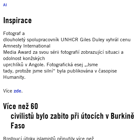
AI
Inspirace
Fotograf a
dlouholetý spolupracovník UNHCR Giles Duley vyhrál cenu
Amnesty International
Media Award za svou sérii fotografií zobrazující situaci a
odolnost konžských
uprchlíků v Angole. Fotografická esej „Jsme
tady, protože jsme silní“ byla publikována v časopise
Humanity.
Více
zde
.
Více než 60
civilistů bylo zabito při útocích v Burkině
Faso
Rostoucí útoky islamistů přinutily více než