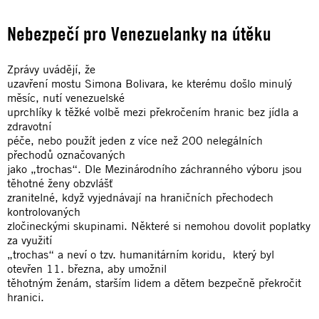
Nebezpečí pro Venezuelanky na útěku
Zprávy uvádějí, že
uzavření mostu Simona Bolivara, ke kterému došlo minulý
měsíc, nutí venezuelské
uprchlíky k těžké volbě mezi překročením hranic bez jídla a
zdravotní
péče, nebo použít jeden z více než 200 nelegálních
přechodů označovaných
jako „trochas“. Dle Mezinárodního záchranného výboru jsou
těhotné ženy obzvlášť
zranitelné, když vyjednávají na hraničních přechodech
kontrolovaných
zločineckými skupinami. Některé si nemohou dovolit poplatky
za využití
„trochas“ a neví o tzv. humanitárním koridu, který byl
otevřen 11. března, aby umožnil
těhotným ženám, starším lidem a dětem bezpečně překročit
hranici.