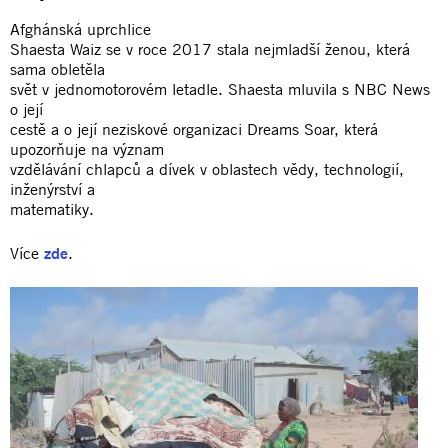
Afghánská uprchlice
Shaesta Waiz se v roce 2017 stala nejmladší ženou, která
sama obletěla
svět v jednomotorovém letadle. Shaesta mluvila s NBC News
o její
cestě a o její neziskové organizaci Dreams Soar, která
upozorňuje na význam
vzdělávání chlapců a dívek v oblastech vědy, technologií,
inženýrství a
matematiky.
Více
zde
.