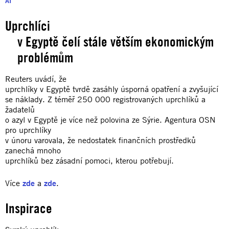
AI
Uprchlíci
v Egyptě čelí stále větším ekonomickým
problémům
Reuters uvádí, že
uprchlíky v Egyptě tvrdě zasáhly úsporná opatření a zvyšující
se náklady. Z téměř 250 000 registrovaných uprchlíků a
žadatelů
o azyl v Egyptě je více než polovina ze Sýrie. Agentura OSN
pro uprchlíky
v únoru varovala, že nedostatek finančních prostředků
zanechá mnoho
uprchlíků bez zásadní pomoci, kterou potřebují.
Více
zde
a
zde
.
Inspirace