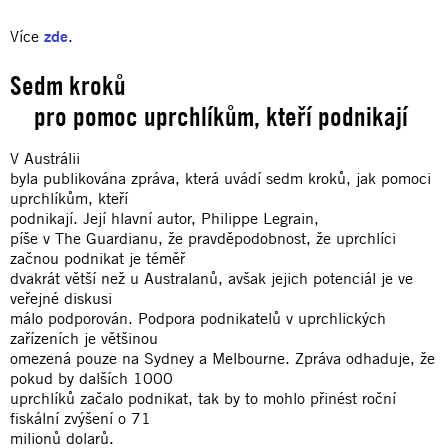
Více
zde
.
Sedm kroků
pro pomoc uprchlíkům, kteří podnikají
V Austrálii
byla publikována zpráva, která uvádí sedm kroků, jak pomoci
uprchlíkům, kteří
podnikají. Její hlavní autor, Philippe Legrain,
píše v The Guardianu, že pravděpodobnost, že uprchlíci
začnou podnikat je téměř
dvakrát větší než u Australanů, avšak jejich potenciál je ve
veřejné diskusi
málo podporován. Podpora podnikatelů v uprchlických
zařízeních je většinou
omezená pouze na Sydney a Melbourne. Zpráva odhaduje, že
pokud by dalších 1000
uprchlíků začalo podnikat, tak by to mohlo přinést roční
fiskální zvýšení o 71
milionů dolarů.