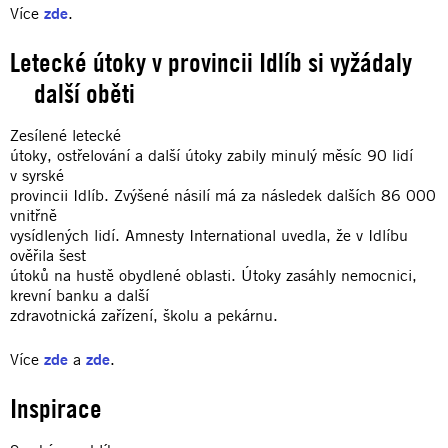
Více
zde
.
Letecké útoky v provincii Idlíb si vyžádaly
další oběti
Zesílené letecké
útoky, ostřelování a další útoky zabily minulý měsíc 90 lidí
v syrské
provincii Idlíb. Zvýšené násilí má za následek dalších 86 000
vnitřně
vysídlených lidí. Amnesty International uvedla, že v Idlíbu
ověřila šest
útoků na hustě obydlené oblasti. Útoky zasáhly nemocnici,
krevní banku a další
zdravotnická zařízení, školu a pekárnu.
Více
zde
a
zde
.
Inspirace