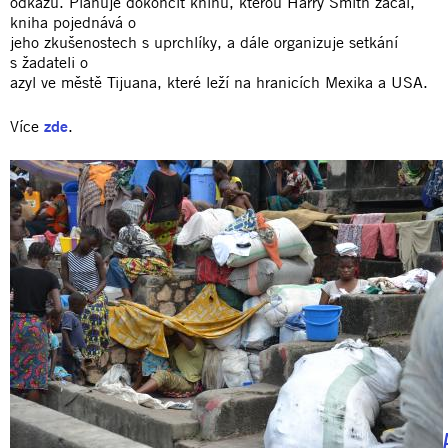
odkazu. Plánuje dokončit knihu, kterou Harry Smith začal,
kniha pojednává o
jeho zkušenostech s uprchlíky, a dále organizuje setkání
s žadateli o
azyl ve městě Tijuana, které leží na hranicích Mexika a USA.
Více
zde
.