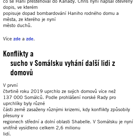
co se Hani přestěhoval do Kanady. Chris nyní napsal otevřený
dopis, ve kterém
popisuje dopad bombardování Haniho rodného domu a
města, ze kterého je nyní
město duchů.
Více
zde
a
zde
.
Konflikty a
sucho v Somálsku vyhání další lidi z
domovů
V první
čtvrtině roku 2019 uprchlo ze svých domovů více než
137 000 Somálců. Podle prohlášení norské Rady pro
uprchlíky byly různé
části země zasaženy různými krizemi, kdy konflikty způsobily
přesuny v
regionech střední a dolní oblasti Shabelle. V Somálsku je nyní
vnitřně vysídleno celkem 2,6 milionu
lidí.