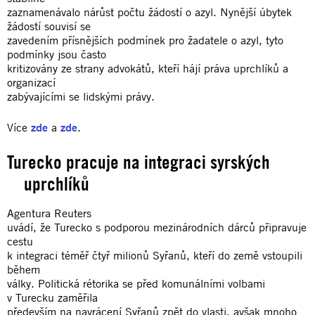
zaznamenávalo nárůst počtu žádostí o azyl. Nynější úbytek
žádostí souvisí se
zavedením přísnějších podmínek pro žadatele o azyl, tyto
podmínky jsou často
kritizovány ze strany advokátů, kteří hájí práva uprchlíků a
organizací
zabývajícími se lidskými právy.
Více
zde
a
zde
.
Turecko pracuje na integraci syrských
uprchlíků
Agentura Reuters
uvádí, že Turecko s podporou mezinárodních dárců připravuje
cestu
k integraci téměř čtyř milionů Syřanů, kteří do země vstoupili
během
války. Politická rétorika se před komunálními volbami
v Turecku zaměřila
především na navrácení Syřanů zpět do vlasti, avšak mnoho