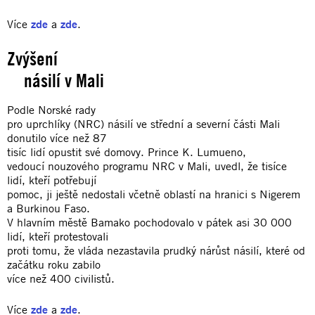
Více
zde
a
zde
.
Zvýšení
násilí v Mali
Podle Norské rady
pro uprchlíky (NRC) násilí ve střední a severní části Mali
donutilo více než 87
tisíc lidí opustit své domovy. Prince K. Lumueno,
vedoucí nouzového programu NRC v Mali, uvedl, že tisíce
lidí, kteří potřebují
pomoc, ji ještě nedostali včetně oblastí na hranici s Nigerem
a Burkinou Faso.
V hlavním městě Bamako pochodovalo v pátek asi 30 000
lidí, kteří protestovali
proti tomu, že vláda nezastavila prudký nárůst násilí, které od
začátku roku zabilo
více než 400 civilistů.
Více
zde
a
zde
.