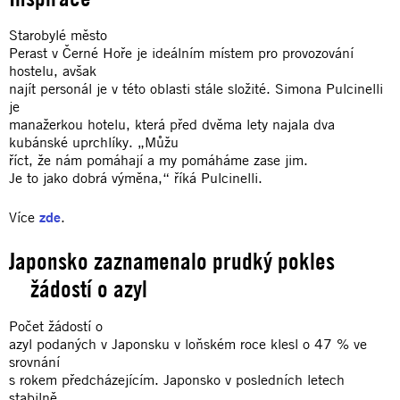
Starobylé město
Perast v Černé Hoře je ideálním místem pro provozování
hostelu, avšak
najít personál je v této oblasti stále složité. Simona Pulcinelli
je
manažerkou hotelu, která před dvěma lety najala dva
kubánské uprchlíky. „Můžu
říct, že nám pomáhají a my pomáháme zase jim.
Je to jako dobrá výměna,“ říká Pulcinelli.
Více
zde
.
Japonsko zaznamenalo prudký pokles
žádostí o azyl
Počet žádostí o
azyl podaných v Japonsku v loňském roce klesl o 47 % ve
srovnání
s rokem předcházejícím. Japonsko v posledních letech
stabilně