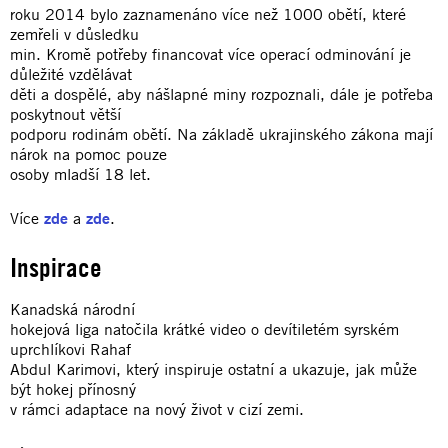
roku 2014 bylo zaznamenáno více než 1000 obětí, které
zemřeli v důsledku
min. Kromě potřeby financovat více operací odminování je
důležité vzdělávat
děti a dospělé, aby nášlapné miny rozpoznali, dále je potřeba
poskytnout větší
podporu rodinám obětí. Na základě ukrajinského zákona mají
nárok na pomoc pouze
osoby mladší 18 let.
Více
zde
a
zde
.
Inspirace
Kanadská národní
hokejová liga natočila krátké video o devítiletém syrském
uprchlíkovi Rahaf
Abdul Karimovi, který inspiruje ostatní a ukazuje, jak může
být hokej přínosný
v rámci adaptace na nový život v cizí zemi.