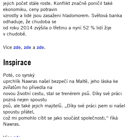
jejich počet stále roste. Konflikt značně poničil také
ekonomiku, ceny potravin
vzrostly a lidé jsou zasaženi hladomorem. Světová banka
odhaduje, že chudoba se
od roku 2014 zvýšila o třetinu a nyní 52 % lidí žije
v chudobě.
Více
zde
,
zde
a
zde
.
Inspirace
Poté, co syrský
uprchlík Nawras našel bezpečí na Maltě, jeho láska ke
zvířatům ho přivedla na
novou životní cestu, stal se trenérem psů. Díky své práci
pozná nejen spoustu
psů, ale také jejich majitelů. „Díky své práci jsem si našel
spoustu přátel,
což mi pomohlo cítit se jako součást společnosti,“ říká
Nawras.