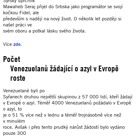
Syrský uprchlík
Mawaheb Seraj přijel do Srbska jako programátor se svojí
kočkou Fidel, ale
především s nadějí na nový život. O několik let později si
našel práci ve
svém oboru a potkal lásku svého života.
Více
zde
.
Počet
Venezuelanů žádající o azyl v Evropě
roste
Venezuelané byli po
Syřanech druhou největší skupinou z 57 000 lidí, kteří žádají
v Evropě o azyl. Téměř 4000 Venezuelanů požádalo v Evropě
o azyl, to
je o 51 % více než v lednu a téměř trojnásobně více než
v minulém
roce. Avšak i přes tento prudký nárůst žádostí bylo vydáno
pouze 300