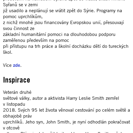
Syřanů se v zemi
již usadilo a neplánují se vrátit zpět do Sýrie. Programy na
pomoc uprchlíkům,
z nichž mnohé jsou financovány Evropskou unií, přesouvají
svou činnost ze
základní humanitární pomoci na dlouhodobou podporu
zaměřenou především na pomoc
při přístupu na trh práce a školní docházku dětí do tureckých
škol.
Více
zde
.
Inspirace
Veterán druhé
světové války, autor a aktivista Harry Leslie Smith zemřel
v listopadu
2018. Svých 95 let života věnoval cestování po celém světě a
obhajobě práv
uprchlíků. Jeho syn, John Smith, je nyní odhodlán pokračovat
v otcově