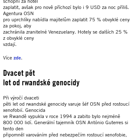
schopni za hotel
zaplatit, avšak pro nově příchozí bylo i 9 USD za noc příliš.
Agentura OSN
pro uprchlíky nabídla majitelům zaplatit 75 % obvyklé ceny
za pokoj, aby
zachránila zranitelné Venezuelany. Hotely se dalších 25 %
z obvyklé ceny
vzdají.
Více
zde
.
Dvacet pět
let od rwandské genocidy
Při výročí dvaceti
pěti let od rwandské genocidy varuje šéf OSN před rostoucí
xenofobií. Genocida
ve Rwandě vypukla v roce 1994 a zabito bylo nejméně
800 000 lidí. Generální tajemník OSN António Guterres si
tento den
připomněl varováním před nebezpečím rostoucí xenofobie,