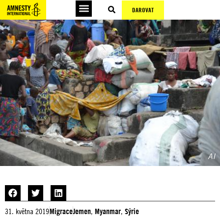
DAROVAT
Podepsat petice
AI
31. května 2019
Migrace
Jemen
,
Myanmar
,
Sýrie