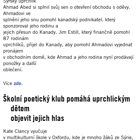
Syrský uprchlík
Ahmad Abed si splnil svůj sen o otevření obchodu s oděvy.
Ahmadovi ve
splnění jeho snu pomohl kanadský podnikatel, který
sponzoroval jeho rodinu a
jejich přesun do Kanady. Jim Estill, který finančně pomohl
87 rodinám
uprchlíků, přijel do Kanady, aby pomohl Ahmadovi vyjednat
pronájem
v obchodním domě, kde Ahmad a jeho rodina nyní prodávají
ponožky a další
oblečení.
Více
zde
.
Školní poetický klub pomáhá uprchlickým
dětem
objevit jejich hlas
Kate Clancy vyučuje
v multikulturní škole v Oxfordu, kde je mnoho žáků ze Sýrie,