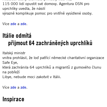
115 000 lidí opustit své domovy. Agentura OSN pro
uprchlíky uvedla, že násilí
výrazně komplikuje pomoc pro vnitřně vysídlené osoby.
Více
zde
a
zde
.
Itálie odmítá
přijmout 64 zachráněných uprchlíků
Italský ministr
vnitra prohlásil, že loď patřící německé charitativní organizace
Safe Eye,
která zachránila 64 uprchlíků a migrantů z gumového člunu
na pobřeží
Libye, nebude moci zakotvit v Itálii.
Více
zde
a
zde
.
Inspirace