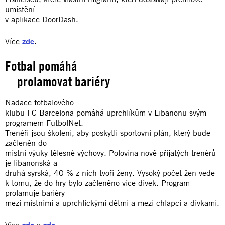
umístění
v aplikace DoorDash.
Více
zde
.
Fotbal pomáhá
prolamovat bariéry
Nadace fotbalového
klubu FC Barcelona pomáhá uprchlíkům v Libanonu svým
programem FutbolNet.
Trenéři jsou školeni, aby poskytli sportovní plán, který bude
začleněn do
místní výuky tělesné výchovy. Polovina nově přijatých trenérů
je libanonská a
druhá syrská, 40 % z nich tvoří ženy. Vysoký počet žen vede
k tomu, že do hry bylo začleněno více dívek. Program
prolamuje bariéry
mezi místními a uprchlickými dětmi a mezi chlapci a dívkami.
Více
zde
a
zde
.