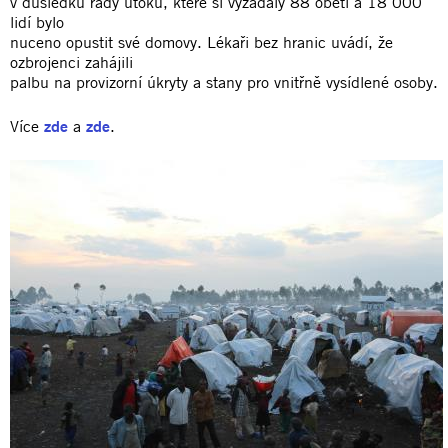
v důsledku řady útoků, které si vyžádaly 88 obětí a 18 000
lidí bylo
nuceno opustit své domovy. Lékaři bez hranic uvádí, že
ozbrojenci zahájili
palbu na provizorní úkryty a stany pro vnitřně vysídlené osoby.
Více
zde
a
zde
.