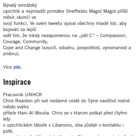
Bývalý somálský
uprchlík a nejmladší primátor Sheffieldu Magid Magid příští
měsíc skončí ve
svojí funkci. Ve svém tweetu vyzval všechny mladé lidi, aby
bojovali za lepší
svět tím, že nikdy nezapomenou na „pět C“ – Compassion,
Courage, Community,
Cope and Change (soucit, odvahu, pospolitost, vyrovnanost a
změnu).
Více
zde
.
Inspirace
Pracovník UNHCR
Chris Reardon při své nedávné cestě do Sýrie navštívil rodné
město svého
přítele Hani Al Moulia. Chris se s Hanim potkal před čtyřmi
lety
v uprchlickém táboře v Libanonu, oba zůstali v kontaktu i
poté,