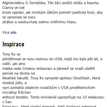
Afghánistánu či Somálska. Tito žáci prožili ztrátu a trauma.
Clancy ve své
knize vypráví, jak mnohým žákům pomohl poetický klub, aby
se vyrovnaly se svou
ztrátou a naslouchaly svému vnitřnímu hlasu.
Více
zde
.
Inspirace
Tony Xu se
přestěhoval se svou rodinou do USA, když mu bylo pět let, a
viděl, jak jeho
matka vede čínskou restauraci a zároveň se snaží ušetřit
peníze na studia na
lékařské fakultě. Tony Xu vymyslel aplikaci DoorDash, která
dodává jídlo, a
nyní pomáhá ostatním nováčkům v USA prostřednictvím
iniciativy Kitchen
without borders. Tento miniseriál upozorňuje na 10 restaurací
v San
Franciscu, které vlastní migranti, kteří dostávají prémiové