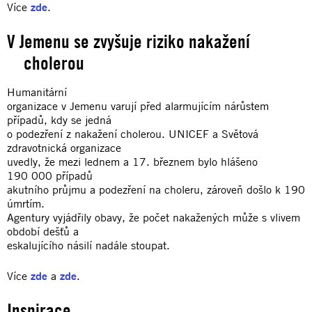
Více
zde
.
V Jemenu se zvyšuje riziko nakažení
cholerou
Humanitární
organizace v Jemenu varují před alarmujícím nárůstem
případů, kdy se jedná
o podezření z nakažení cholerou. UNICEF a Světová
zdravotnická organizace
uvedly, že mezi lednem a 17. březnem bylo hlášeno
190 000 případů
akutního průjmu a podezření na choleru, zároveň došlo k 190
úmrtím.
Agentury vyjádřily obavy, že počet nakažených může s vlivem
období dešťů a
eskalujícího násilí nadále stoupat.
Více
zde
a
zde
.
Inspirace