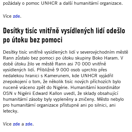
požádaly o pomoc UNHCR a další humanitární organizace.
Více
zde
.
Desítky tisíc vnitřně vysídlených lidí odešlo
po útoku bez pomoci
Desítky tisíc vnitřně vysídlených lidí v severovýchodním městě
Rann zůstalo bez pomoci po útoku skupiny Boko Haram. V
době útoku žilo ve městě Rann asi 70 000 vnitřně
vysídlených lidí. Přibližně 9 000 osob uprchlo přes
nedalekou hranici s Kamerunem, kde UNHCR vyjádřil
znepokojení o tom, že několik tisíc nových příchozích bylo
nuceně vráceno zpět do Nigérie. Humanitární koordinátor
OSN v Nigérii Edward Kallon uvedl, že sklady obsahující
humanitární zásoby byly vypleněny a zničeny. Město nebylo
pro humanitární organizace přístupné ani po silnici, ani
letecky.
Více
zde
a
zde
.