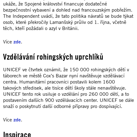
ukáže, že Spojené království financuje dodatečné
bezpečnostní vybavení a dohled nad francouzským pobřežím.
The Independent uvádí, že tato politika návratů se bude týkat
osob, které překročily Lamanšský průliv od 1. října, včetně
těch, kteří požádali o azyl v Británii.
Více
zde
.
Vzdělávání rohingských uprchlíků
UNICEF ve čtvrtek oznámil, že 150 000 rohingských dětí v
táborech ve městě Cox’s Bazar nyní navštěvuje vzdělávací
centra. Humanitární pracovníci postavili kolem 1600
takových středisek, ale tisíce dětí školy stále nenavštěvuje.
UNICEF tento rok usiluje o vzdělání pro 260 000 dětí, a to
postavením dalších 900 vzdělávacích center. UNICEF se dále
snaží o poskytnutí další odborné přípravy pro dospívající.
Více
zde
.
Inspirace