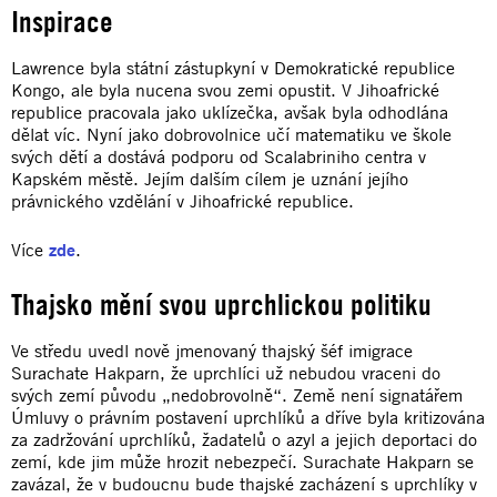
Inspirace
Lawrence byla státní zástupkyní v Demokratické republice
Kongo, ale byla nucena svou zemi opustit. V Jihoafrické
republice pracovala jako uklízečka, avšak byla odhodlána
dělat víc. Nyní jako dobrovolnice učí matematiku ve škole
svých dětí a dostává podporu od Scalabriniho centra v
Kapském městě. Jejím dalším cílem je uznání jejího
právnického vzdělání v Jihoafrické republice.
Více
zde
.
Thajsko mění svou uprchlickou politiku
Ve středu uvedl nově jmenovaný thajský šéf imigrace
Surachate Hakparn, že uprchlíci už nebudou vraceni do
svých zemí původu „nedobrovolně“. Země není signatářem
Úmluvy o právním postavení uprchlíků a dříve byla kritizována
za zadržování uprchlíků, žadatelů o azyl a jejich deportaci do
zemí, kde jim může hrozit nebezpečí. Surachate Hakparn se
zavázal, že v budoucnu bude thajské zacházení s uprchlíky v