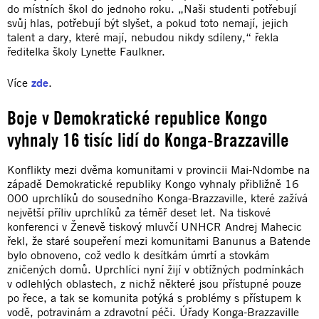
do místních škol do jednoho roku. „Naši studenti potřebují
svůj hlas, potřebují být slyšet, a pokud toto nemají, jejich
talent a dary, které mají, nebudou nikdy sdíleny,“ řekla
ředitelka školy Lynette Faulkner.
Více
zde
.
Boje v Demokratické republice Kongo
vyhnaly 16 tisíc lidí do Konga-Brazzaville
Konflikty mezi dvěma komunitami v provincii Mai-Ndombe na
západě Demokratické republiky Kongo vyhnaly přibližně 16
000 uprchlíků do sousedního Konga-Brazzaville, které zažívá
největší příliv uprchlíků za téměř deset let. Na tiskové
konferenci v Ženevě tiskový mluvčí UNHCR Andrej Mahecic
řekl, že staré soupeření mezi komunitami Banunus a Batende
bylo obnoveno, což vedlo k desítkám úmrtí a stovkám
zničených domů. Uprchlíci nyní žijí v obtížných podmínkách
v odlehlých oblastech, z nichž některé jsou přístupné pouze
po řece, a tak se komunita potýká s problémy s přístupem k
vodě, potravinám a zdravotní péči. Úřady Konga-Brazzaville