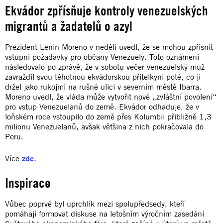
Ekvádor zpřísňuje kontroly venezuelských
migrantů a žadatelů o azyl
Prezident Lenin Moreno v neděli uvedl, že se mohou zpřísnit
vstupní požadavky pro občany Venezuely. Toto oznámení
následovalo po zprávě, že v sobotu večer venezuelský muž
zavraždil svou těhotnou ekvádorskou přítelkyni poté, co ji
držel jako rukojmí na rušné ulici v severním městě Ibarra.
Moreno uvedl, že vláda může vytvořit nové „zvláštní povolení“
pro vstup Venezuelanů do země. Ekvádor odhaduje, že v
loňském roce vstoupilo do země přes Kolumbii přibližně 1,3
milionu Venezuelanů, avšak většina z nich pokračovala do
Peru.
Více
zde
.
Inspirace
Vůbec poprvé byl uprchlík mezi spolupředsedy, kteří
pomáhají formovat diskuse na letošním výročním zasedání