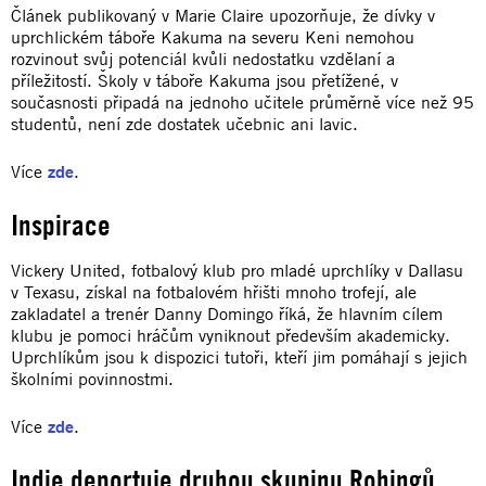
Článek publikovaný v Marie Claire upozorňuje, že dívky v
uprchlickém táboře Kakuma na severu Keni nemohou
rozvinout svůj potenciál kvůli nedostatku vzdělaní a
příležitostí. Školy v táboře Kakuma jsou přetížené, v
současnosti připadá na jednoho učitele průměrně více než 95
studentů, není zde dostatek učebnic ani lavic.
Více
zde
.
Inspirace
Vickery United, fotbalový klub pro mladé uprchlíky v Dallasu
v Texasu, získal na fotbalovém hřišti mnoho trofejí, ale
zakladatel a trenér Danny Domingo říká, že hlavním cílem
klubu je pomoci hráčům vyniknout především akademicky.
Uprchlíkům jsou k dispozici tutoři, kteří jim pomáhají s jejich
školními povinnostmi.
Více
zde
.
Indie deportuje druhou skupinu Rohingů