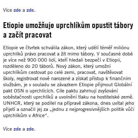
Více
zde
a
zde
.
Etiopie umožňuje uprchlíkům opustit tábory
a začít pracovat
Etiopie ve čtvrtek schválila zákon, který udělí téměř miliónu
uprchlíků právo pracovat a žít mimo tábory. V současné době
je více než 900 000 lidí, kteří hledali bezpečí v Etiopii,
rozděleno do 20 táborů. Nový zákon, který umožní
uprchlíkům cestovat po celé zemi, pracovat, navštěvovat
školy, registrovat nově narozené a získat přístup k finančním
službám, je v souladu se závazkem Etiopie přijmout Globální
pakt OSN o uprchlících. Cíle paktu zahrnují zvyšování
soběstačnosti uprchlíků a uvolnění tlaku na hostitelské země.
UNHCR, který se podílel na přípravě zákona, dnes uvítal jeho
přijetí a označil jej za „jednu z nejprogresivnějších politik vůči
uprchlíkům v Africe“.
Více
zde
a
zde
.