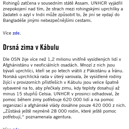
Rohingů zatčena v sousedním státě Assam. UNHCR vyjádřil
znepokojení nad tím, že strach mezi rohingskými uprchlíky a
žadateli o azyl v Indii může způsobit to, že jiní se vydají do
Bangladéše jinými nebezpečnějšími cestami.
Více
zde
.
Drsná zima v Kábulu
Dle OSN žije více než 1,2 milionu vnitřně vysídlených lidí v
Afghánistánu v neoficiálních osadách. Mnozí z nich jsou
bývalí uprchlíci, kteří se po letech vrátili z Pákistánu a Íránu.
Norská uprchlická rada v úterý varovala, že vysídlené rodiny
žijící v provizorních přístřeších v Kábulu jsou velice špatně
vybavené na to, aby přečkaly zimu, kdy teploty dosahují až
minus 15 stupňů Celsia. UNHCR v prosinci odhadoval, že
pomoc během zimy potřebuje 620 000 lidí a na pomoc
organizací a afghánské vlády dosáhne pouze 420 000 z nich.
„Zůstává ještě nejméně 28 000 rodin, které ještě pomoc
potřebují,“ poznamenala agentura.