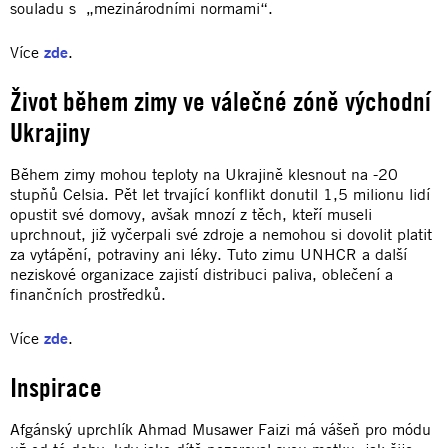
souladu s „mezinárodními normami“.
Více
zde
.
Život během zimy ve válečné zóně východní
Ukrajiny
Během zimy mohou teploty na Ukrajině klesnout na -20
stupňů Celsia. Pět let trvající konflikt donutil 1,5 milionu lidí
opustit své domovy, avšak mnozí z těch, kteří museli
uprchnout, již vyčerpali své zdroje a nemohou si dovolit platit
za vytápění, potraviny ani léky. Tuto zimu UNHCR a další
neziskové organizace zajistí distribuci paliva, oblečení a
finančních prostředků.
Více
zde
.
Inspirace
Afgánský uprchlík Ahmad Musawer Faizi má vášeň pro módu