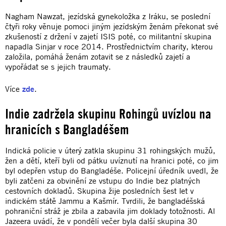
Nagham Nawzat, jezídská gynekoložka z Iráku, se poslední
čtyři roky věnuje pomoci jiným jezídským ženám překonat své
zkušeností z držení v zajetí ISIS poté, co militantní skupina
napadla Sinjar v roce 2014. Prostřednictvím charity, kterou
založila, pomáhá ženám zotavit se z následků zajetí a
vypořádat se s jejich traumaty.
Více
zde
.
Indie zadržela skupinu Rohingů uvízlou na
hranicích s Bangladéšem
Indická policie v úterý zatkla skupinu 31 rohingských mužů,
žen a dětí, kteří byli od pátku uvíznutí na hranici poté, co jim
byl odepřen vstup do Bangladéše. Policejní úředník uvedl, že
byli zatčeni za obvinění ze vstupu do Indie bez platných
cestovních dokladů. Skupina žije posledních šest let v
indickém státě Jammu a Kašmír. Tvrdili, že bangladéšská
pohraniční stráž je zbila a zabavila jim doklady totožnosti. Al
Jazeera uvádí, že v pondělí večer byla další skupina 30