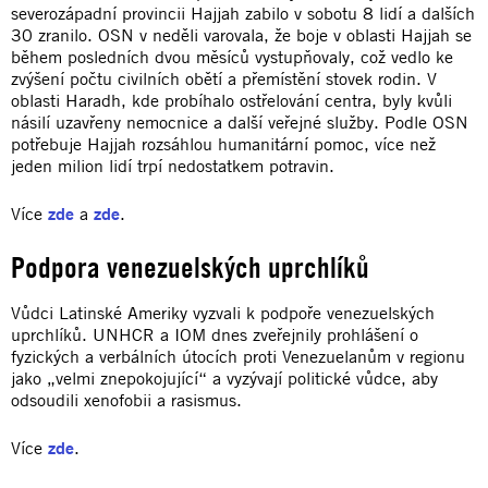
severozápadní provincii Hajjah zabilo v sobotu 8 lidí a dalších
30 zranilo. OSN v neděli varovala, že boje v oblasti Hajjah se
během posledních dvou měsíců vystupňovaly, což vedlo ke
zvýšení počtu civilních obětí a přemístění stovek rodin. V
oblasti Haradh, kde probíhalo ostřelování centra, byly kvůli
násilí uzavřeny nemocnice a další veřejné služby. Podle OSN
potřebuje Hajjah rozsáhlou humanitární pomoc, více než
jeden milion lidí trpí nedostatkem potravin.
Více
zde
a
zde
.
Podpora venezuelských uprchlíků
Vůdci Latinské Ameriky vyzvali k podpoře venezuelských
uprchlíků. UNHCR a IOM dnes zveřejnily prohlášení o
fyzických a verbálních útocích proti Venezuelanům v regionu
jako „velmi znepokojující“ a vyzývají politické vůdce, aby
odsoudili xenofobii a rasismus.
Více
zde
.