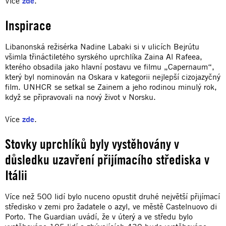
Více
zde
.
Inspirace
Libanonská režisérka Nadine Labaki si v ulicích Bejrútu
všimla třináctiletého syrského uprchlíka Zaina Al Rafeea,
kterého obsadila jako hlavní postavu ve filmu „Capernaum“,
který byl nominován na Oskara v kategorii nejlepší cizojazyčný
film. UNHCR se setkal se Zainem a jeho rodinou minulý rok,
když se připravovali na nový život v Norsku.
Více
zde
.
Stovky uprchlíků byly vystěhovány v
důsledku uzavření přijímacího střediska v
Itálii
Více než 500 lidí bylo nuceno opustit druhé největší přijímací
středisko v zemi pro žadatele o azyl, ve městě Castelnuovo di
Porto. The Guardian uvádí, že v úterý a ve středu bylo