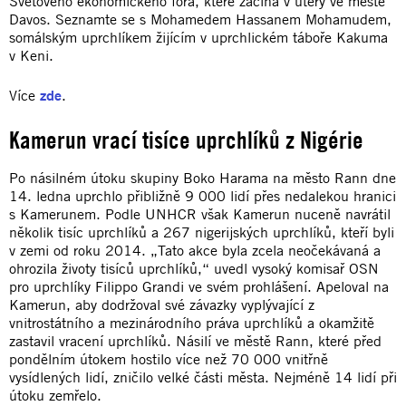
Světového ekonomického fóra, které začíná v úterý ve městě
Davos. Seznamte se s Mohamedem Hassanem Mohamudem,
somálským uprchlíkem žijícím v uprchlickém táboře Kakuma
v Keni.
Více
zde
.
Kamerun vrací tisíce uprchlíků z Nigérie
Po násilném útoku skupiny Boko Harama na město Rann dne
14. ledna uprchlo přibližně 9 000 lidí přes nedalekou hranici
s Kamerunem. Podle UNHCR však Kamerun nuceně navrátil
několik tisíc uprchlíků a 267 nigerijských uprchlíků, kteří byli
v zemi od roku 2014. „Tato akce byla zcela neočekávaná a
ohrozila životy tisíců uprchlíků,“ uvedl vysoký komisař OSN
pro uprchlíky Filippo Grandi ve svém prohlášení. Apeloval na
Kamerun, aby dodržoval své závazky vyplývající z
vnitrostátního a mezinárodního práva uprchlíků a okamžitě
zastavil vracení uprchlíků. Násilí ve městě Rann, které před
pondělním útokem hostilo více než 70 000 vnitřně
vysídlených lidí, zničilo velké části města. Nejméně 14 lidí při
útoku zemřelo.