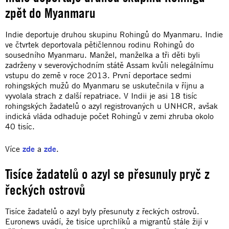
zpět do Myanmaru
Indie deportuje druhou skupinu Rohingů do Myanmaru. Indie
ve čtvrtek deportovala pětičlennou rodinu Rohingů do
sousedního Myanmaru. Manžel, manželka a tři děti byli
zadrženy v severovýchodním státě Assam kvůli nelegálnímu
vstupu do země v roce 2013. První deportace sedmi
rohingských mužů do Myanmaru se uskutečnila v říjnu a
vyvolala strach z další repatriace. V Indii je asi 18 tisíc
rohingských žadatelů o azyl registrovaných u UNHCR, avšak
indická vláda odhaduje počet Rohingů v zemi zhruba okolo
40 tisíc.
Více
zde
a
zde
.
Tisíce žadatelů o azyl se přesunuly pryč z
řeckých ostrovů
Tisíce žadatelů o azyl byly přesunuty z řeckých ostrovů.
Euronews uvádí, že tisíce uprchlíků a migrantů stále žijí v