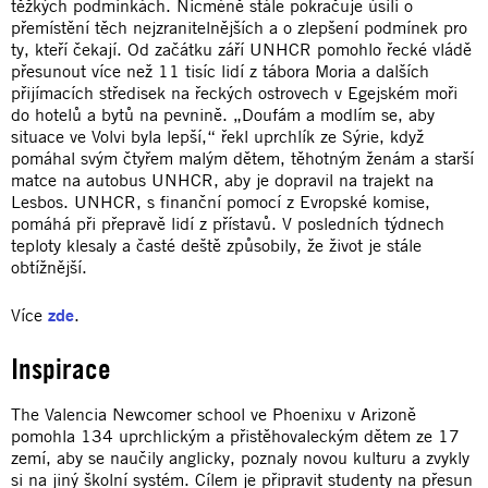
těžkých podmínkách. Nicméně stále pokračuje úsilí o
přemístění těch nejzranitelnějších a o zlepšení podmínek pro
ty, kteří čekají. Od začátku září UNHCR pomohlo řecké vládě
přesunout více než 11 tisíc lidí z tábora Moria a dalších
přijímacích středisek na řeckých ostrovech v Egejském moři
do hotelů a bytů na pevnině. „Doufám a modlím se, aby
situace ve Volvi byla lepší,“ řekl uprchlík ze Sýrie, když
pomáhal svým čtyřem malým dětem, těhotným ženám a starší
matce na autobus UNHCR, aby je dopravil na trajekt na
Lesbos. UNHCR, s finanční pomocí z Evropské komise,
pomáhá při přepravě lidí z přístavů. V posledních týdnech
teploty klesaly a časté deště způsobily, že život je stále
obtížnější.
Více
zde
.
Inspirace
The Valencia Newcomer school ve Phoenixu v Arizoně
pomohla 134 uprchlickým a přistěhovaleckým dětem ze 17
zemí, aby se naučily anglicky, poznaly novou kulturu a zvykly
si na jiný školní systém. Cílem je připravit studenty na přesun