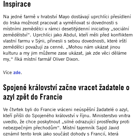
Inspirace
Na jedné farmě v hrabství Mayo dostávají uprchlíci přesídlení
do Irska možnost pracovat a vyměňovat si dovednosti s
místními zemědělci v rámci desetitýdenní iniciativy „sociální
zemědělství“. Uprchlíci jako Abdul, kteří měli před konfliktem
vlastní farmu v Sýrii, přinesli s sebou dovednosti, které irští
zemědělci považují za cenné. „Mohou nám ukázat jinou
kulturu a my jim můžeme zase ukázat, jak zde věci děláme
my,“ říká místní farmář Oliver Dixon.
Více
zde
.
Spojené království začne vracet žadatele o
azyl zpět do Francie
Ve čtvrtek byli do Francie vráceni neúspěšní žadatelé o azyl,
kteří přišli do Spojeného království v říjnu. Ministerstvo vnitra
uvedlo, že chce poskytnout „silné odrazující prostředky proti
nebezpečným přechodům“. Místní tajemník Sajid Javid
oznámil tento krok jako součást dohody s Francií, která