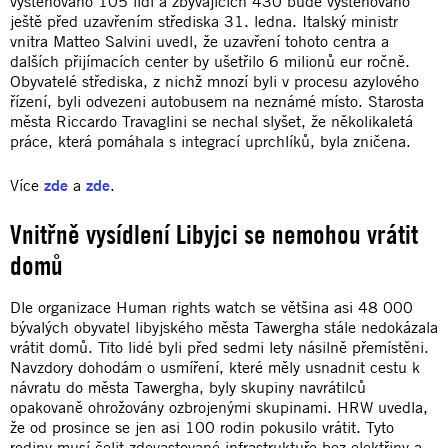
vystěhováno 105 lidí a zbývajících 430 bude vystěhováno
ještě před uzavřením střediska 31. ledna. Italský ministr
vnitra Matteo Salvini uvedl, že uzavření tohoto centra a
dalších přijímacích center by ušetřilo 6 milionů eur ročně.
Obyvatelé střediska, z nichž mnozí byli v procesu azylového
řízení, byli odvezeni autobusem na neznámé místo. Starosta
města Riccardo Travaglini se nechal slyšet, že několikaletá
práce, která pomáhala s integrací uprchlíků, byla zničena.
Více
zde
a
zde
.
Vnitřně vysídlení Libyjci se nemohou vrátit
domů
Dle organizace Human rights watch se většina asi 48 000
bývalých obyvatel libyjského města Tawergha stále nedokázala
vrátit domů. Tito lidé byli před sedmi lety násilně přemístěni.
Navzdory dohodám o usmíření, které měly usnadnit cestu k
návratu do města Tawergha, byly skupiny navrátilců
opakovaně ohrožovány ozbrojenými skupinami. HRW uvedla,
že od prosince se jen asi 100 rodin pokusilo vrátit. Tyto
rodiny musí čelit zdevastované infrastruktuře bez elektřiny a