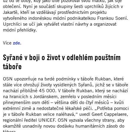
už od té doby, kdy jako dítě pozoroval svou matku, jak šije
oblečení. Nyní je součástí skupiny šesti uprchlíků žijících v
Jakartě, kteří se vzdělávají prostřednictvím projektu
vytvořeného indonéskou módní podnikatelkou Frankou Soerií.
Uprchlíci se učí jak vytvářet vlastní návrhy a organizovat
módní přehlídky.
Více
zde
.
Syřané v boji o život v odlehlém pouštním
táboře
OSN upozorňuje na tvrdé podmínky v táboře Rukban, které
stále více ohrožují životy vysídlených Syřanů, jichž se v táboře
nachází přibližně 45 000. V táboře Rukban, který se nachází
na hranicích s Jordánskem, zemřelo v posledním měsíci
přinejmenším osm dětí – většina dětí do čtyř měsíců – kvůli
extrémní zimě a nedostatečné lékařské péči. „Potřeba pomoci
je v táboře Rukban velice naléhavá,“ uvedl Geert Cappelaere,
regionální ředitel UNICEF. OSN vyzvala všechny strany, aby
okamžitě usnadnily novou dodávku humanitárních zásob do
tábora.