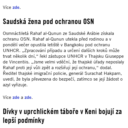
Více
zde
.
Saudská žena pod ochranou OSN
Osmnáctiletá Rahaf al-Qunun ze Saudské Arábie získala
ochranu OSN. Rahaf al-Qunun utekla před rodinou a v
pondělí večer opustila letiště v Bangkoku pod ochranu
UNHCR. „Zpracování případu a určení dalších kroků může
trvat několik dní,“ řekl zástupce UNHCR v Thajsku Giuseppe
de Vincentiis. „Jsme velmi vděční, že thajské úřady neposlaly
Rahaf proti její vůli zpět a rozšiřují její ochranu,“ dodal.
Ředitel thajské imigrační policie, generál Surachat Hakparn,
uvedl, že byla převezena do bezpečí, zatímco se její žádost o
azyl vyřizuje.
Více
zde
a
zde
.
Dívky v uprchlickém táboře v Keni bojují za
lepší podmínky