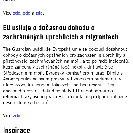
Více
zde
,
zde
a
zde
.
EU usiluje o dočasnou dohodu o
zachráněných uprchlících a migrantech
The Guardian uvádí, že Evropská unie se pokouší dosáhnout
dohody o dočasných opatřeních pro zacházení s uprchlíky a
přistěhovalci zachraňovaných na moři, a to po řadě incidentů,
které zanechaly zachráněné lodě několik dní uvízlé ve
Středozemním moři. Evropský komisař pro migraci Dimitris
Avramopoulos ve svém projevu v Evropském parlamentu v
úterý vyzval k ukončení takových „ad-hoc řešení“. Plán
dočasného řešení, dokud se státy EU nedohodnou na
reformách azylového práva EU, má údajně podporu přibližně
deseti členských států.
Více
zde
.
Inspirace