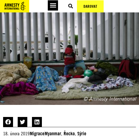
DAROVAT
Podepsat petice
© Amnesty International
18. února 2019
Migrace
Myanmar
,
Řecko
,
Sýrie