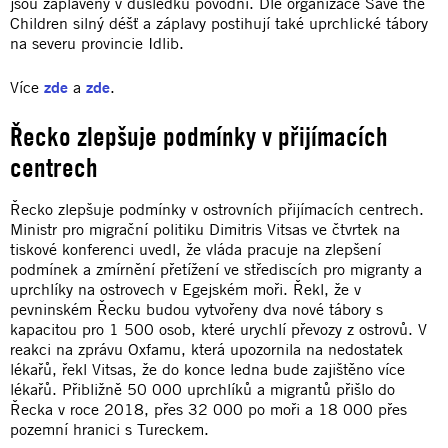
jsou zaplaveny v důsledku povodní. Dle organizace Save the
Children silný déšť a záplavy postihují také uprchlické tábory
na severu provincie Idlib.
Více
zde
a
zde
.
Řecko zlepšuje podmínky v přijímacích
centrech
Řecko zlepšuje podmínky v ostrovních přijímacích centrech.
Ministr pro migrační politiku Dimitris Vitsas ve čtvrtek na
tiskové konferenci uvedl, že vláda pracuje na zlepšení
podmínek a zmírnění přetížení ve střediscích pro migranty a
uprchlíky na ostrovech v Egejském moři. Řekl, že v
pevninském Řecku budou vytvořeny dva nové tábory s
kapacitou pro 1 500 osob, které urychlí převozy z ostrovů. V
reakci na zprávu Oxfamu, která upozornila na nedostatek
lékařů, řekl Vitsas, že do konce ledna bude zajištěno více
lékařů. Přibližně 50 000 uprchlíků a migrantů přišlo do
Řecka v roce 2018, přes 32 000 po moři a 18 000 přes
pozemní hranici s Tureckem.