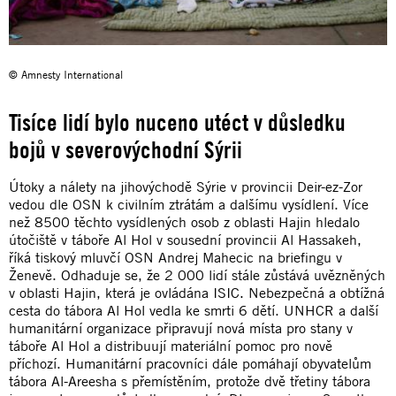
© Amnesty International
Tisíce lidí bylo nuceno utéct v důsledku
bojů v severovýchodní Sýrii
Útoky a nálety na jihovýchodě Sýrie v provincii Deir-ez-Zor
vedou dle OSN k civilním ztrátám a dalšímu vysídlení. Více
než 8500 těchto vysídlených osob z oblasti Hajin hledalo
útočiště v táboře Al Hol v sousední provincii Al Hassakeh,
říká tiskový mluvčí OSN Andrej Mahecic na briefingu v
Ženevě. Odhaduje se, že 2 000 lidí stále zůstává uvězněných
v oblasti Hajin, která je ovládána ISIC. Nebezpečná a obtížná
cesta do tábora Al Hol vedla ke smrti 6 dětí. UNHCR a další
humanitární organizace připravují nová místa pro stany v
táboře Al Hol a distribuují materiální pomoc pro nově
příchozí. Humanitární pracovníci dále pomáhají obyvatelům
tábora Al-Areesha s přemístěním, protože dvě třetiny tábora