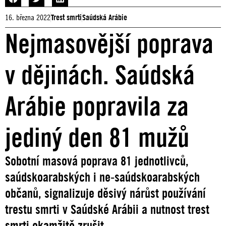
16. března 2022
Trest smrti
Saúdská Arábie
Nejmasovější poprava
v dějinách. Saúdská
Arábie popravila za
jediný den 81 mužů
Sobotní masová poprava 81 jednotlivců,
saúdskoarabských i ne-saúdskoarabských
občanů, signalizuje děsivý nárůst používání
trestu smrti v Saúdské Arábii a nutnost trest
smrti okamžitě zrušit.