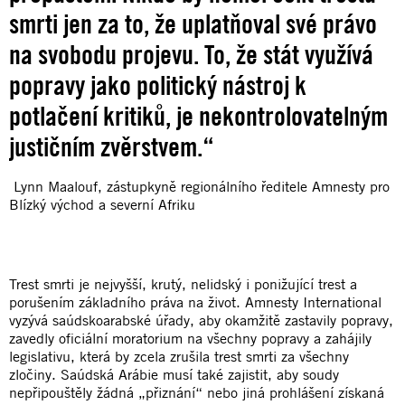
smrti jen za to, že uplatňoval své právo
na svobodu projevu. To, že stát využívá
popravy jako politický nástroj k
potlačení kritiků, je nekontrolovatelným
justičním zvěrstvem.“
Lynn Maalouf, zástupkyně regionálního ředitele Amnesty pro
Blízký východ a severní Afriku
Trest smrti je nejvyšší, krutý, nelidský i ponižující trest a
porušením základního práva na život. Amnesty International
vyzývá saúdskoarabské úřady, aby okamžitě zastavily popravy,
zavedly oficiální moratorium na všechny popravy a zahájily
legislativu, která by zcela zrušila trest smrti za všechny
zločiny. Saúdská Arábie musí také zajistit, aby soudy
nepřipouštěly žádná „přiznání“ nebo jiná prohlášení získaná