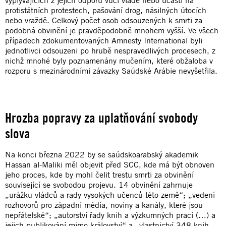
protistátních protestech, pašování drog, násilných útocích
nebo vraždě. Celkový počet osob odsouzených k smrti za
podobná obvinění je pravděpodobně mnohem vyšší. Ve všech
případech zdokumentovaných Amnesty International byli
jednotlivci odsouzeni po hrubě nespravedlivých procesech, z
nichž mnohé byly poznamenány mučením, které obžaloba v
rozporu s mezinárodními závazky Saúdské Arábie nevyšetřila.
Hrozba popravy za uplatňování svobody
slova
Na konci března 2022 by se saúdskoarabský akademik
Hassan al-Maliki měl objevit před SCC, kde má být obnoven
jeho proces, kde by mohl čelit trestu smrti za obvinění
související se svobodou projevu. 14 obvinění zahrnuje
„urážku vládců a rady vysokých učenců této země“; „vedení
rozhovorů pro západní média, noviny a kanály, které jsou
nepřátelské“; „autorství řady knih a výzkumných prací (…) a
jejich publikování mimo království“ a „vlastnictví 348 knih,