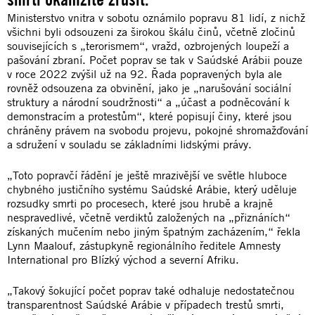
Ministerstvo vnitra v sobotu oznámilo popravu 81 lidí, z nichž
všichni byli odsouzeni za širokou škálu činů, včetně zločinů
souvisejících s „terorismem“, vražd, ozbrojených loupeží a
pašování zbraní. Počet poprav se tak v Saúdské Arábii pouze
v roce 2022 zvýšil už na 92. Řada popravených byla ale
rovněž odsouzena za obvinění, jako je „narušování sociální
struktury a národní soudržnosti“ a „účast a podněcování k
demonstracím a protestům“, které popisují činy, které jsou
chráněny právem na svobodu projevu, pokojné shromažďování
a sdružení v souladu se základními lidskými právy.
„Toto popravčí řádění je ještě mrazivější ve světle hluboce
chybného justičního systému Saúdské Arábie, který uděluje
rozsudky smrti po procesech, které jsou hrubě a krajně
nespravedlivé, včetně verdiktů založených na „přiznáních“
získaných mučením nebo jiným špatným zacházením,“ řekla
Lynn Maalouf, zástupkyně regionálního ředitele Amnesty
International pro Blízký východ a severní Afriku.
„Takový šokující počet poprav také odhaluje nedostatečnou
transparentnost Saúdské Arábie v případech trestů smrti,