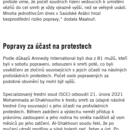
protože víme, že počet soudních řízení vedoucích k umístění
vězňů do cel smrti je vždy výrazně vyšší, než se veřejně uvádí.
Mnoha jednotlivcům dnes v Saúdské Arábii hrozí
bezprostřední riziko popravy,“ dodala Maalouf.
Popravy za účast na protestech
Podle důkazů Amnesty International byli dva z 81 mužů, kteří
byli v sobotu popraveni, odsouzeni k smrti poté, co byli
usvědčeni ze zločinů souvisejících s jejich účastí na násilných
protivládních protestech. Počet osob popravených za
podobné obvinění by mohl být vyšší.
Specializovaný trestní soud (SCC) odsoudil 21. února 2021
Mohammada al-Shakhouriho k trestu smrti za údajné násilné
trestné činy související s jeho účastí na protivládních
protestech. Během zadržení a výslechu neměl přístup k
právnímu zastoupení a jeho rodina ho směla navštívit až osm
měsíců po jeho zatčení. Al-Shakhouri soudu řekl, že po
mučení utrpěl modřiny a silné bolesti zad, žeber a úst. Po