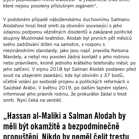
které nejsou povoleny příslušným orgánem“.
V podobném případě náboženskému duchovnímu Salmanu
Alodahovi hrozí trest smrti za obvinění související s jeho
údajnou podporou vězněných disidentů a zakázané politické
skupiny Muslimské bratrstvo. Alodah byl prvních pět měsíců
svého zadržování držen na samotce, v rozporu s
mezinárodními standardy, jako jsou např. pravidla Nelsona
Mandely, a nebyl mu povolen žádný kontakt s jeho rodinou
nebo právníkem, kromě jednoho krátkého telefonátu měsíc po
jeho zatčení. V srpnu 2018 byl Salman Alodah postaven před
soud na utajeném zasedání, kde byl obviněn z 37 bodů,
včetně volání po svobodě projevu a politických reformách v
Saúdské Arábii. V květnu 2019, po dalším tajném slyšení,
informoval jeho právník rodinu, že prokurátor žádal o trest
smrti. Nyní čeká na verdikt.
„Hassan al-Maliki a Salman Alodah by
měli být okamžitě a bezpodmínečně
propuštěni. Nikdo by neměl čelit trestu