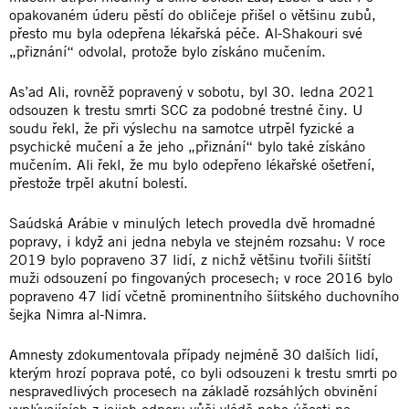
opakovaném úderu pěstí do obličeje přišel o většinu zubů,
přesto mu byla odepřena lékařská péče. Al-Shakouri své
„přiznání“ odvolal, protože bylo získáno mučením.
As’ad Ali, rovněž popravený v sobotu, byl 30. ledna 2021
odsouzen k trestu smrti SCC za podobné trestné činy. U
soudu řekl, že při výslechu na samotce utrpěl fyzické a
psychické mučení a že jeho „přiznání“ bylo také získáno
mučením. Ali řekl, že mu bylo odepřeno lékařské ošetření,
přestože trpěl akutní bolestí.
Saúdská Arábie v minulých letech provedla dvě hromadné
popravy, i když ani jedna nebyla ve stejném rozsahu: V roce
2019 bylo popraveno 37 lidí, z nichž většinu tvořili šíitští
muži odsouzení po fingovaných procesech; v roce 2016 bylo
popraveno 47 lidí včetně prominentního šíitského duchovního
šejka Nimra al-Nimra.
Amnesty zdokumentovala případy nejméně 30 dalších lidí,
kterým hrozí poprava poté, co byli odsouzeni k trestu smrti po
nespravedlivých procesech na základě rozsáhlých obvinění
vyplývajících z jejich odporu vůči vládě nebo účasti na