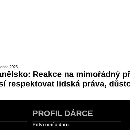
vence 2026
nělsko: Reakce na mimořádný pří
í respektovat lidská práva, důsto
PROFIL DÁRCE
Potvrzení o daru