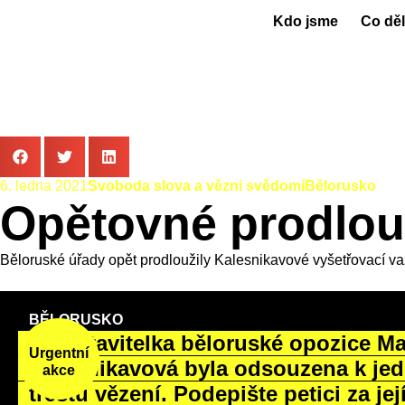
Kdo jsme
Co dě
6. ledna 2021
Svoboda slova a vězni svědomí
Bělorusko
Opětovné prodlou
Běloruské úřady opět prodloužily Kalesnikavové vyšetřovací vaz
BĚLORUSKO
Představitelka běloruské opozice Ma
Urgentní
Kalesnikavová byla odsouzena k jed
akce
trestu vězení. Podepište petici za jej