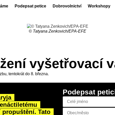
láme
Podepsat petice
Dobrovolnictví
Workshopy
© Tatyana Zenkovich/EPA-EFE
žení vyšetřovací 
bu, tentokrát do 8. března.
Podepsat petic
ryja
enáctiletému
í propuštění. Tato