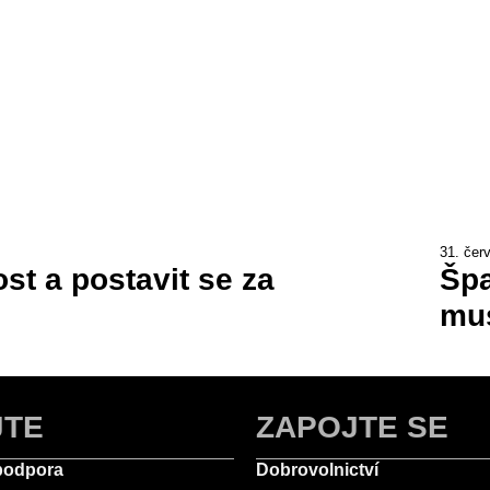
31. čer
st a postavit se za
Špa
mus
JTE
ZAPOJTE SE
podpora
Dobrovolnictví