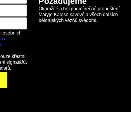
Požadujeme
Okamžité a bezpodmínečné propuštění
Maryje Kalesnikavové a všech dalších
běloruských vězňů svědomí.
m osobních
ě a
ů
ouze křestní
ní signatářů,
údajů.