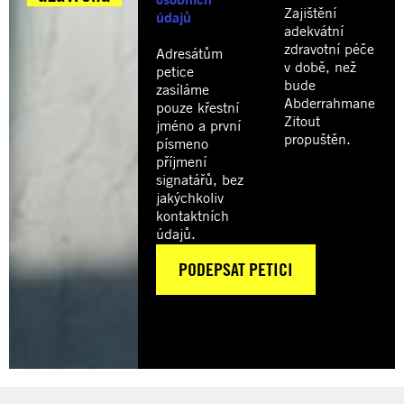
Zajištění
údajů
adekvátní
zdravotní péče
Adresátům
v době, než
petice
bude
zasíláme
Abderrahmane
pouze křestní
Zitout
jméno a první
propuštěn.
písmeno
příjmení
signatářů, bez
jakýchkoliv
kontaktních
údajů.