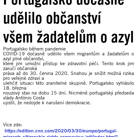
udělilo občanství
všem žadatelům o azyl
Portugalsko během pandemie
COVID-19 dočasně udělilo všem migrantům a žadatelům o
azyl plné občanství,
které jim umožní přístup ke zdravotní péči. Tento krok jim
zaručí občanská
práva až do 30. června 2020. Snahou je snížit možná rizika
pro veřejné zdraví a
ulehčit situaci této zranitelné skupině. Portugalsko vyhlásilo
18. března
nouzový stav na dobu 15 dní. Nicméně portugalský předseda
vlády António Costa
ujistil, že nedojde k narušení demokracie.
Více zde:
https://edition.cnn.com/2020/03/30/europe/portugal-
migrants-citizenship-rights-coronavirus-intl/index.html?