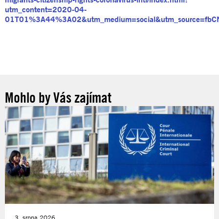
utm_content=2020-04-
01T01%3A44%3A02&utm_medium=social&utm_source=fbCN
Mohlo by Vás zajímat
3. srpna 2026