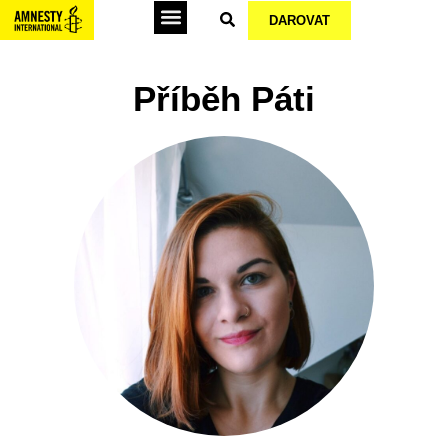
DAROVAT
Podepsat petice
Příběh Páti