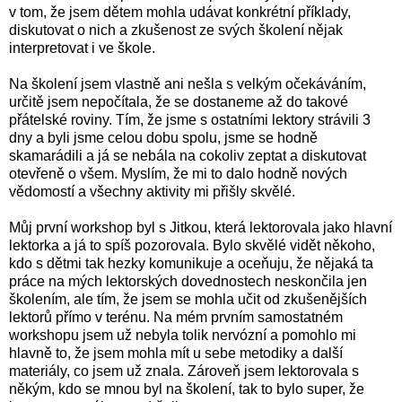
v tom, že jsem dětem mohla udávat konkrétní příklady,
diskutovat o nich a zkušenost ze svých školení nějak
interpretovat i ve škole.
Na školení jsem vlastně ani nešla s velkým očekáváním,
určitě jsem nepočítala, že se dostaneme až do takové
přátelské roviny. Tím, že jsme s ostatními lektory strávili 3
dny a byli jsme celou dobu spolu, jsme se hodně
skamarádili a já se nebála na cokoliv zeptat a diskutovat
otevřeně o všem. Myslím, že mi to dalo hodně nových
vědomostí a všechny aktivity mi přišly skvělé.
Můj první workshop byl s Jitkou, která lektorovala jako hlavní
lektorka a já to spíš pozorovala. Bylo skvělé vidět někoho,
kdo s dětmi tak hezky komunikuje a oceňuju, že nějaká ta
práce na mých lektorských dovednostech neskončila jen
školením, ale tím, že jsem se mohla učit od zkušenějších
lektorů přímo v terénu. Na mém prvním samostatném
workshopu jsem už nebyla tolik nervózní a pomohlo mi
hlavně to, že jsem mohla mít u sebe metodiky a další
materiály, co jsem už znala. Zároveň jsem lektorovala s
někým, kdo se mnou byl na školení, tak to bylo super, že