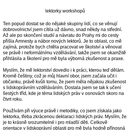
lektorky workshopů
Ten popud dostat se do nějaké skupiny lidí, co se věnují
dobrovolnictví jsem cítila už dávno, snad někdy na střední.
Až ale po skončení studií a návratu do Prahy mi do cesty
přišla Amnesty a nábor nových lektorů. Je to oblast, co mě
zajímá, protože bych chtěla pracovat ve školství a věnovat
se právě i neformálnímu vzdělávání, takže jsem se okamžitě
přihlásila a školení pro mě byla výborná zkušenost a praxe.
Myslím, že mě lektorství dovedlo i k práci, kterou teď dělám.
Kromě češtiny, což je můj hlavní obor, jsem začala učit i
občanku, právě kvůli tomu, že jsem měla nějakou zkušenost
s lidskoprávním vzděláváním. Dostala jsem se tak k učení
šestých tříd, kde je téma lidských práv v osnovách skoro na
čtvrt roku.
Používám při výuce právě i metodiky, co jsem získala jako
lektorka, třeba zkrácenou deklaraci lidských práv. Myslím, že
je to krásně srozumitelné i pro mladší děti. Celkově
orientace v lidskoprávní oblasti pro mě byla hodně přínosná