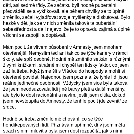
dětí, asi sedmé třídy. Ze začátku byli hodně pubertální,
předváděli se a vykřikovali, ale během chvilky se to úplně
změnilo, začali vyjadřovat svoje myšlenky a diskutovat. Bylo
hezké vidět, jak se v nich změnila taková ta pubertální
sebestřednost a dali najevo, že je to opravdu zajímá a úplně
všichni se zapojili a doptávali.
Mám pocit, že vlivem působení v Amnesty jsem mnohem
otevřenější. Nemyslím teď ani tak co se týče kariéry v rámci
školy, ale spíš osobně. Hodně mě změnilo setkání s různými
živými knížkami, strašně mi chyběl ten lidský faktor, co jsem
zažila třeba, když jsme šli s Vláďou do hospody a mohli si
otevřeně povídat. Najednou jsem poznala, že tyhle lidi jsou
reálné jedinečné osobnosti. Vždycky jsem sice byla taková,
že jsem neodsuzovala lidi jiné barvy pleti a další menšiny,
ale bylo to dost racionální a nevím, jestli jsem cítila, dokud
jsem nevstoupila do Amnesty, že tenhle pocit jde zevnitř ze
srdce.
Hodně se třeba změnilo mé chování, co se týče
hendikepovaných lidí. Přiznávám upřímně, dřív jsem měla
strach s nimi mluvit a byla jsem dost rozpačitá, jak s nimi