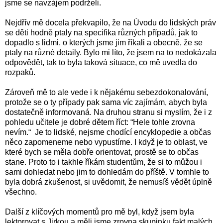
jsme se navzájem podrželi.
Nejdřív mě docela překvapilo, že na Úvodu do lidských práv
se děti hodně ptaly na specifika různých případů, jak to
dopadlo s lidmi, o kterých jsme jim říkali a obecně, že se
ptaly na různé detaily. Bylo mi líto, že jsem na to nedokázala
odpovědět, tak to byla taková situace, co mě uvedla do
rozpaků.
Zároveň mě to ale vede i k nějakému sebezdokonalování,
protože se o ty případy pak sama víc zajímám, abych byla
dostatečně informovaná. Na druhou stranu si myslím, že i z
pohledu učitele je dobré dětem říct: “Hele tohle zrovna
nevím.“ Je to lidské, nejsme chodící encyklopedie a občas
něco zapomeneme nebo vypustíme. I když je to oblast, ve
které bych se měla dobře orientovat, prostě se to občas
stane. Proto to i takhle říkám studentům, že si to můžou i
sami dohledat nebo jim to dohledám do příště. V tomhle to
byla dobrá zkušenost, si uvědomit, že nemusíš vědět úplně
všechno.
Další z klíčových momentů pro mě byl, když jsem byla
lektorovat s Jirkou a měli jsme zrovna skupinku fakt malých