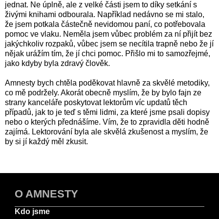
jednat. Ne úplně, ale z velké části jsem to díky setkání s
živými knihami odbourala. Například nedávno se mi stalo,
že jsem potkala částečně nevidomou paní, co potřebovala
pomoc ve vlaku. Neměla jsem vůbec problém za ní přijít bez
jakýchkoliv rozpaků, vůbec jsem se necítila trapně nebo že jí
nějak urážím tím, že jí chci pomoc. Přišlo mi to samozřejmé,
jako kdyby byla zdravý člověk.
Amnesty bych chtěla poděkovat hlavně za skvělé metodiky,
co mě podržely. Akorát obecně myslím, že by bylo fajn ze
strany kanceláře poskytovat lektorům víc updatů těch
případů, jak to je teď s těmi lidmi, za které jsme psali dopisy
nebo o kterých přednášíme. Vím, že to zpravidla děti hodně
zajímá. Lektorování byla ale skvělá zkušenost a myslím, že
by si jí každý měl zkusit.
O AMNESTY
Kdo jsme